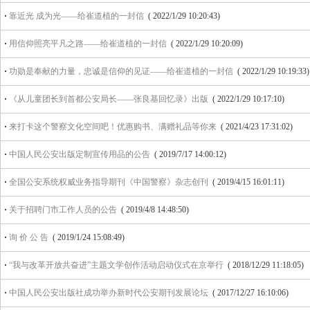
·
靠近光 成为光——给崔道植的一封信
( 2022/1/29 10:20:43)
·
用信仰照亮平凡之路——给崔道植的一封信
( 2022/1/29 10:20:09)
·
功勋是奉献的力量，忠诚是信仰的见证——给崔道植的一封信
( 2022/1/29 10:19:33)
·
《从儿童团长到首都公安局长——张良基回忆录》出版
( 2022/1/29 10:17:10)
·
来打卡这个警察文化空间吧！优惠购书、满赠礼品等你来
( 2021/4/23 17:31:02)
·
中国人民公安出版定制宣传用品的公告
( 2019/7/17 14:00:12)
·
全国公安系统权威业务指导期刊《中国警察》杂志创刊
( 2019/4/15 16:01:11)
·
关于招聘门市工作人员的公告
( 2019/4/8 14:48:50)
·
询 价 公 告
( 2019/1/24 15:08:49)
·
“我与改革开放共奋进”主题文学创作活动启动仪式在京举行
( 2018/12/29 11:18:05)
·
中国人民公安出版社成功举办新时代公安期刊发展论坛
( 2017/12/27 16:10:06)