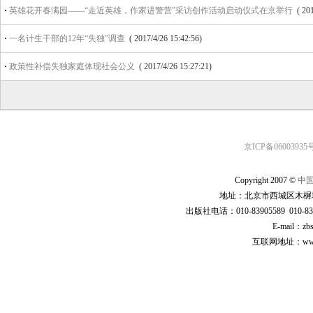
·
英雄花开春满园——“走近英雄，作家进警营”采访创作活动启动仪式在京举行
( 20
·
一名计生干部的12年“失独”调查
( 2017/4/26 15:42:56)
·
政策性补偿失独家庭体现社会公义
( 2017/4/26 15:27:21)
京ICP备06003935号
Copyright 2007 ©
中
地址：北京市西城区木樨地
出版社电话：010-83905589 010-83
E-mail：zb
互联网地址：www.cp