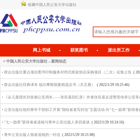
收藏中国人民公安大学出版社
网上书城
获奖图书
派出所工作
中国人民公安大学出版社→新闻动态
·
群众出版社重点项目图书印制服务封闭式框架协议采购项目（二次）征集公告
( 20
·
群众出版社经典译本 福尔摩斯探案精选丛书（共五册）
( 2022/1/29 10:25:46)
·
《从儿童团长到首都公安局长——张良基回忆录》作者张良基走进警营传承公安革
·
公安出版社组织青年干部职工开展“我给崔老写封信”主题活动 向“七一勋章”获得
·
“七一勋章”获得者崔道植与青年公安出版人亲切座谈
( 2022/1/29 10:24:16)
·
青年公安出版人致崔道植的一封信
( 2022/1/29 10:21:08)