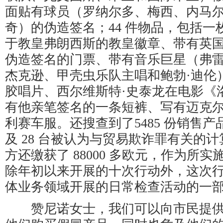
面贴有球员（罗纳尔多、梅西、内马
奇）的伪造签名；44 件物品，包括一
于教皇弗朗西斯的教皇徽章、带有英
伪造签名的门票、带有音乐巨星（弗雷
杰克逊、甲壳虫乐队主唱和鲍勃·迪伦
胶唱片、西尔维斯特·史泰龙在电影《洛
有他亲笔签名的一条短裤、写有迈克尔
利赛车服。还搜查到了5485 份销售
及 28 台被认为与贸易欺诈罪有关的
方还缴获了 88000 多欧元，作为所
除年初以来开展的十次行动外，这次
体业务领域开展的日常检查活动的一
赞尼诺女士，我们可以向市民提供