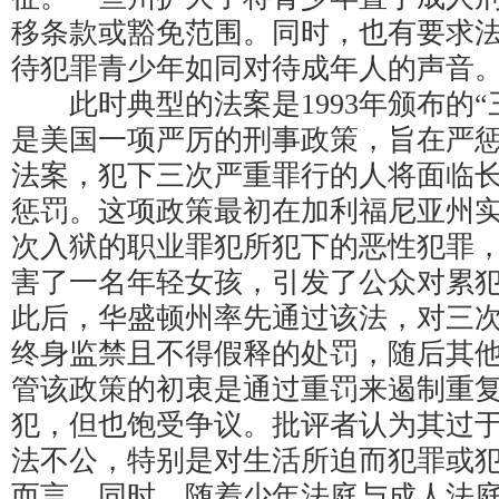
移条款或豁免范围。同时，也有要求
待犯罪青少年如同对待成年人的声音
此时典型的法案是1993年颁布的“三
是美国一项严厉的刑事政策，旨在严
法案，犯下三次严重罪行的人将面临
惩罚。这项政策最初在加利福尼亚州
次入狱的职业罪犯所犯下的恶性犯罪
害了一名年轻女孩，引发了公众对累
此后，华盛顿州率先通过该法，对三
终身监禁且不得假释的处罚，随后其
管该政策的初衷是通过重罚来遏制重
犯，但也饱受争议。批评者认为其过
法不公，特别是对生活所迫而犯罪或
而言。同时，随着少年法庭与成人法