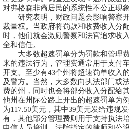
对弗格森非裔居民的系统性不公正现
研究表明，财政问题会影响警察开
裁量权。当政府将罚款和收费收入分
时，他们就会激励警察和法官追求收
全和信任。
大多数超速罚单分为罚款和管理费
来的违法行为，管理费通常用于支付
开支。至少有43个州将超速罚单收入
及警方。当然，大多数向执法部门或
费的州，同时也会将部分收入分配给
他州在州际公路上开出的超速罚单为
为117.50美元，其中39美元发给违
有，其他部分管理费则用于支持执法
电信人员培训、法院指定的律师和公