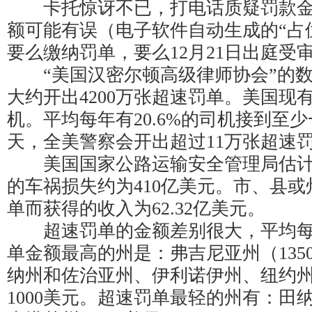
卡托惊讶不已，打电话质疑罚款金
额可能有误（电子软件自动生成的“占
要么缴纳罚单，要么12月21日出庭受
“美国汉密尔顿高级律师协会”的数
大约开出4200万张超速罚单。美国现有
机。平均每年有20.6%的司机接到至
天，全美警察会开出超过11万张超速
美国国家公路运输安全管理局估计
的车祸损失约为410亿美元。市、县
单而获得的收入为62.32亿美元。
超速罚单的金额差别很大，平均每张
单金额最高的州是：弗吉尼亚州（135
纳州和佐治亚州、伊利诺伊州、纽约
1000美元。超速罚单最轻的州有：田