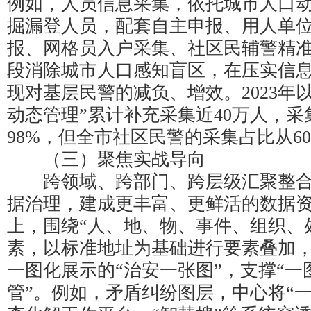
例如，人员信息采集，依托城市人口
掘漏登人员，配套自主申报、用人单
报、网格员入户采集、社区民辅警精
段消除城市人口感知盲区，在压实信
现对基层民警的减负、增效。2023年
动态管理”累计补充采集近40万人，采
98%，但全市社区民警的采集占比从60
（三）聚焦实战导向
跨领域、跨部门、跨层级汇聚整合
据治理，建成更丰富、更鲜活的数据
上，围绕“人、地、物、事件、组织、
素，以标准地址为基础进行要素叠加
一图化展示的“治安一张图”，支撑“一
管”。例如，矛盾纠纷图层，中心将“