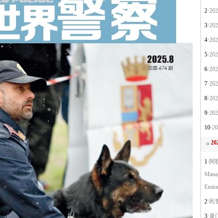
2·
20
3·
20
4·
20
5·
20
6·
20
7·
20
8·
20
9·
20
10·
2
2
1·
阿联
Manag
Emira
2·
民
3·
厦