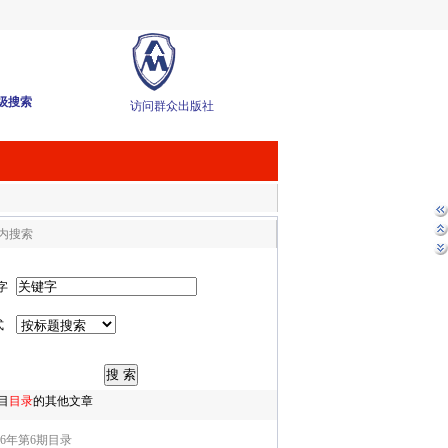
级搜索
访问群众出版社
内搜索
字
式
目
目录
的其他文章
26年第6期目录