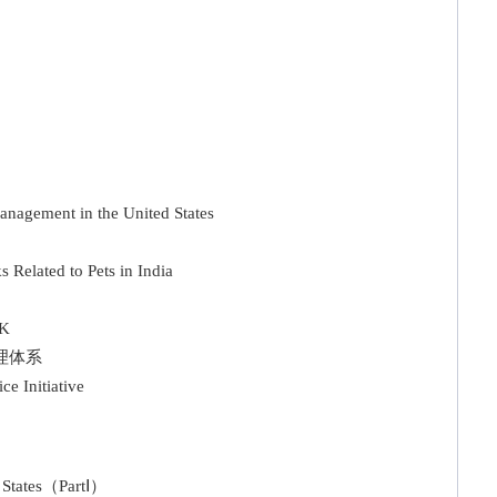
nagement in the United States
elated to Pets in India
UK
理体系
 Initiative
 States（PartⅠ）