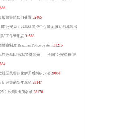
656
复报警警情如何处置
32465
明市公安局：以基础管控中心建设 推动形成派出
主防”工作新形态
31563
警察制度 Brazilian Police System
31215
承红色基因 续写警徽荣光——全国“公安楷模”速
884
位社区民警的化解矛盾纠纷八法
29851
出所民警的新年愿望
29147
025.2上榜派出所名录
28176