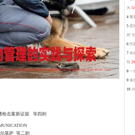
为
32
4·
重
5·
昆
所“
6·
巴西
7·
传
写
29
8·
一
9·
派
10·
2
枪击案新证据 等四则
UNICATION
尔基萨 等二则