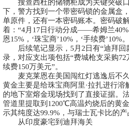
搜查西杜的储物柜成为关键突破口
下，警方找到一个带密码锁的金属盒
单原件，还有一本密码账本。密码破
着：“4月17日行动分成——希姆兰40
恩15%，‘珠宝商’10%，‘手续费’10%。
后续笔记显示，5月2日有“迪拜回款1
录，对应支出项包括“费城枪支采购72
续费150万美元”。
麦克莱恩在美国闯红灯逃逸后不久
黄金主要是给珠宝商阿里·拉扎进行溶
的地下室熔金现场找到了直接证据。
管道里提取到1200℃高温灼烧后的黄
示其纯度达99.9%，与瑞士瓦卡比的
从印度豪宅到迪拜海关