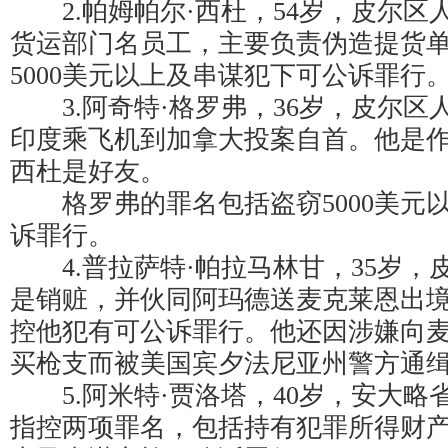
2.帕姆帕尔·西杜，54岁，皮尔区
货运部门名员工，主要负责伪造提货
5000美元以上及串谋犯下可公诉罪行
3.阿奇特·格罗弗，36岁，皮尔区人，
印度乘飞机到加拿大投案自首。他是
西杜是好友。
格罗弗的罪名包括盗窃5000美元
诉罪行。
4.普拉萨特·帕拉马林甘，35岁，
是销赃，并伙同阿玛德送麦克莱恩出
控他犯有可公诉罪行。他还因涉嫌向
买枪支而被美国宾夕法尼亚州警方通
5.阿米特·贾洛塔，40岁，安大略
指控两项罪名，包括持有犯罪所得财产、