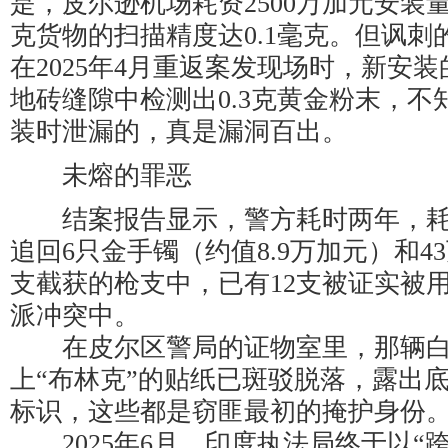
是，皮尔逊机场耗资2500万加元安装
克货物的扫描精度达0.1毫克。但讽刺
在2025年4月重返案发现场时，新安
地砖缝隙中检测出0.3克黄金粉末，不
装时泄漏的，真是漏洞百出。
未熔的罪恶
结案报告显示，警方耗时两年，耗资
追回6只金手镯（约值8.9万加元）和4
支截获的枪支中，已有12支被证实被用
派冲突中。
在皮尔区警局的证物室里，那辆白
上“布林克”的贴纸已斑驳脱落，露出底
标识，这些都是窃匪最初的掩护身份
2025年6月，印度执法局终于以“