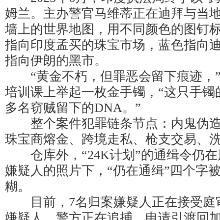
姆兰。主办警官马维蒂正在迪拜与当
墙上的世界地图，用不同颜色的图钉
指向印度孟买的珠宝市场，蓝色指向
指向伊朗的黑市。
“黄金不朽，但罪恶会留下痕迹，”
培训课上举起一枚金手镯，“这只手镯
多名窃贼留下的DNA。”
整个案件犯罪链条节点：内鬼伪造
珠宝商熔金、跨境走私、枪支交易、
仓库外，“24K计划”的通缉令仍在
嫌疑人的照片下，“仍在通缉”四个字
糊。
目前，7名归案嫌疑人正在接受庭审
嫌疑人，警方正在追捕，申请引渡回加