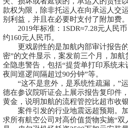
失、损坏或者延误的，承运人的责任以
款权为限，除非托运人在向承运人交
别利益，并且在必要时支付了附加费
2019年标准：1SDR≈7.28元人
约160元人民币。
更戏剧性的是加航内部审计报告的
密”的文件显示，案发前三个月，加航
全隐患警告，包括“提货单打印系统未
夜间巡逻间隔超过90分钟”等。
“这不是意外，是系统性疏漏，”运
德在参议院听证会上展示报告复印件，
黄金，说明加航的流程管控比超市收银
案件引发的行业地震远超预期。加
求所有航空公司对高价值货物实施“双