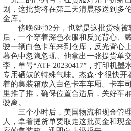
划，这批货将在第二天清晨移送到多
金库。
傍晚6时32分，也就是这批货物被转
后，一个穿着深色衣服和反光背心、
驶一辆白色卡车来到仓库，反光背心上
暮色中忽隐忽现。他拿出一张提货单交
李，单号“ATF-20230417”，打印
专用硒鼓的特殊气味。杰森·李很快开
着的集装箱放入白色卡车车厢。卡车
里推了推，确保位置合适后，关好车
驶离。
三个小时后，美国物流和现金管理
人，拿着提货单要取走这批黄金和现金
应的集装箱，迅即向上级报告。