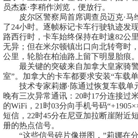
员杰森·李稍作浏览，便放行。
皮尔区警察局首席调查员迈克·马
了24小时。逐帧标记卡车行驶轨迹发现
路西行时，卡车始终保持在时速82公
无异；但在米尔顿镇出口向北转弯时，
公里，轮胎在柏油路上留下明显胎痕
最关键的突破来自加拿大皇家骑警
室”。加拿大的卡车都要求安装“车载单
技术专家莉娜·陈通过恢复车载单
晚有三次异常通讯：20时17分连接过
的WiFi，21时03分向手机号码“+1905
短信，22时45分在尼亚加拉断崖附近
册的热点信号。
“这些信号碎片像拼图，”莉娜在分