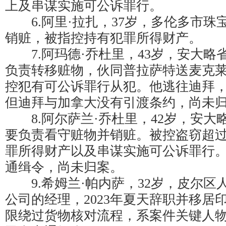
上及串谋实施可公诉罪行。
6.阿里·拉扎，37岁，多伦多市珠
销赃，被指控持有犯罪所得财产。
7.阿玛德·乔杜里，43岁，安大略
负责转移赃物，伙同普拉萨特送麦克
控犯有可公诉罪行从犯。他逃往迪拜
但迪拜与加拿大没有引渡条约，尚未
8.阿尔萨兰·乔杜里，42岁，安大
要负责看守赃物并销赃。被控盗窃超过5
罪所得财产以及串谋实施可公诉罪行
通缉令，尚未归案。
9.希姆兰·帕内萨，32岁，皮尔区
公司的经理，2023年夏天辞职并移居
限绕过货物核对流程，系案件关键人