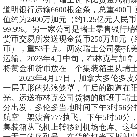
道明银行运输6600根金条，总重400
值约为2400万加元（约1.25亿元人
99.9%。另一家公司是瑞士零售银行
货币交易所发送现金货币250万加元（约
币），重53千克。两家瑞士公司委托
运输。2023年4月中旬，布林克与加
将黄金和货币放在一个集装箱里从瑞
2023年4月17日，加拿大多伦多
一层无形的热浪笼罩，午后的跑道在
光。运送布林克公司货物的航班于瑞士
分出发，多伦多当地时间下午3时56
航空一架波音777执飞。下午5时50
集装箱从飞机上转移到机场仓库。这
一无二的序列号，在货舱灯光下折射