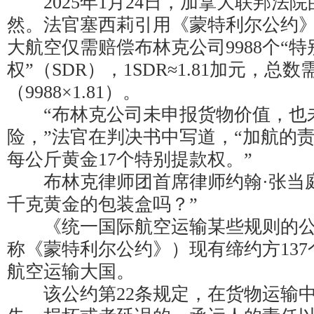
2025年1月24日，加拿大联邦法
然。法官塞西莉引用《蒙特利尔公约》
大航空仅需赔偿布林克公司9988个“特
权”（SDR），1SDR≈1.81加元，总数
（9988×1.81）。
“布林克公司未申报货物价值，也
险，”法官在判决书中写道，“加航的
每公斤黄金17个特别提款权。”
布林克律师团首席律师约翰·张当庭质
千克黄金的包装盒吗？”
《统一国际航空运输某些规则的公约
称《蒙特利尔公约》）现有缔约方13
航空运输大国。
该公约第22条规定，在货物运输中