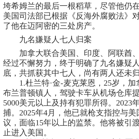
垮希姆兰的最后一根稻草，尽管他仍
美国司法部已根据《反海外腐败法》
了他在迈阿密的三处房产。
九名嫌疑人七人归案
加拿大联合美国、印度、阿联酋、
经过不懈努力，终于明确了九名嫌疑人。
底，共抓获其中七人，尚有两人还未
1.杜兰特·金-麦克莱恩，25岁，
布兰普顿镇人，驾驶卡车从机场仓库
5000美元以上及持有犯罪所得。202
捕。2025年4月，他已就枪支指控与
议，面临15年以上的监禁。他将被引
止进入美国。