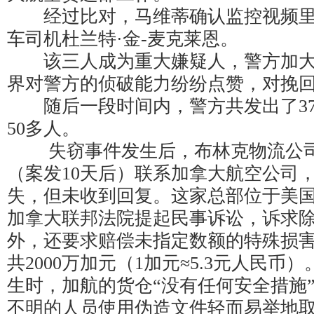
经过比对，马维蒂确认监控视频里
车司机杜兰特·金-麦克莱恩。
该三人成为重大嫌疑人，警方加大
界对警方的侦破能力纷纷点赞，对挽
随后一段时间内，警方共发出了37
50多人。
失窃事件发生后，布林克物流公司于2
（案发10天后）联系加拿大航空公司
失，但未收到回复。这家总部位于美
加拿大联邦法院提起民事诉讼，诉求
外，还要求赔偿未指定数额的特殊损
共2000万加元（1加元≈5.3元人民
生时，加航的货仓“没有任何安全措施
不明的人员使用伪造文件轻而易举地取