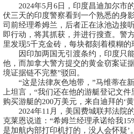
2024年5月6日，印度昌迪加尔市的
伏三天的印度警察看到一个熟悉的身
司前经理希姆兰，后者正在泳池边接
即行动，将其抓获，并进行搜查。警
里发现5千克金砖，每块都刻着模糊的
因印加两国无引渡条约，印度只能以
他，而加拿大警方提交的黄金窃案证据
境证据链不完整”驳回。
“这是法律灰色地带，”马维蒂在新
上坦言，“我们还在他的游艇登记文件
购买游艇的200万美元，来自迪拜的‘黄
2024年11月，美国费城联邦法院
克莱恩说道：“希姆兰经理承诺给我15
是加航内部打印机打的，没人会怀疑’