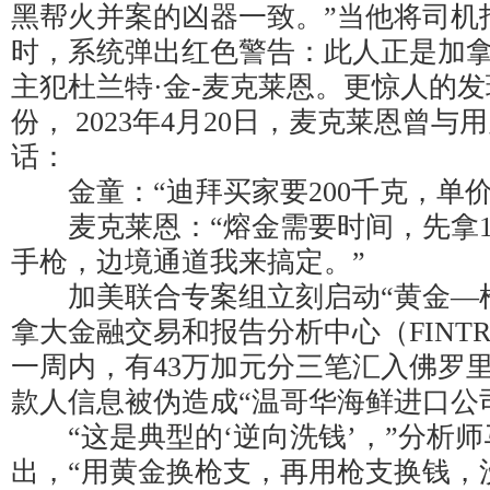
黑帮火并案的凶器一致。”当他将司机指
时，系统弹出红色警告：此人正是加
主犯杜兰特·金-麦克莱恩。更惊人的
份， 2023年4月20日，麦克莱恩曾与
话：
金童：“迪拜买家要200千克，单价
麦克莱恩：“熔金需要时间，先拿10
手枪，边境通道我来搞定。”
加美联合专案组立刻启动“黄金—枪
拿大金融交易和报告分析中心（FINT
一周内，有43万加元分三笔汇入佛罗
款人信息被伪造成“温哥华海鲜进口公
“这是典型的‘逆向洗钱’，”分析师
出，“用黄金换枪支，再用枪支换钱，