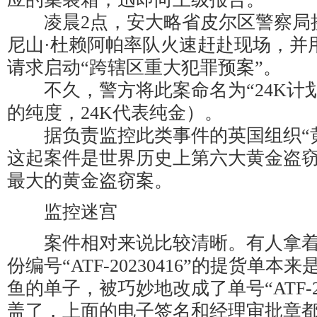
凌晨2点，安大略省皮尔区警察局
尼山·杜赖阿帕率队火速赶赴现场，并
请求启动“跨辖区重大犯罪预案”。
不久，警方将此案命名为“24K计划
的纯度，24K代表纯金）。
据负责监控此类事件的英国组织“黄
这起案件是世界历史上第六大黄金盗
最大的黄金盗窃案。
监控迷宫
案件相对来说比较清晰。有人拿着
份编号“ATF-20230416”的提货单
鱼的单子，被巧妙地改成了单号“ATF-202
盖了，上面的电子签名和经理审批章