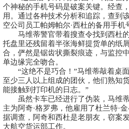
个神秘的手机号码是破案关键。经查
用。通过各种技术分析和追踪，查到
空公司员工帕姆帕尔·西杜的备用手机
马维蒂警官带着搜查令找到西杜的
托盘里还残留着半张海鲜提货单的纸
合，俨然是锯齿状撕裂痕迹，与监控
单边缘完全吻合。
“这绝不是巧合！”马维蒂敲着桌面
至少三人以上组成的团伙，他们熟知
能接触到打印机的日志。”
虽然卡车已经进行了伪装，马维蒂
主为阿奇·格罗弗，他雇用了杜兰特·金
据调查，阿奇和西杜是老朋友，窃案
大航空货运部工作。