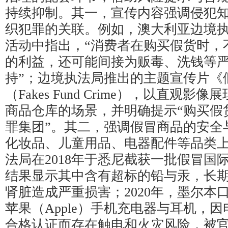
持续抑制。其一，宣传内容强调侵犯
织犯罪的关联。例如，澳大利亚边境
活动中指出，“消费者在购买假货时，
的利益，还可能间接为贩毒、洗钱等
持”；边境执法局推出的主题宣传片《
（Fakes Fund Crime），以直观
商品仓库的场景，并明确提示“购买假
罪集团”。其二，强调假冒商品的安全
化妆品、儿童用品、电器配件等品类
法局在2018年于悉尼截获一批假冒国
结果显示其中含有超标的铅与汞，长
肾脏造成严重损害；2020年，墨尔本
苹果（Apple）手机充电器与耳机，
合格认证而存在触电和火灾风险，被官