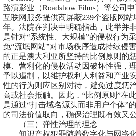
路演影业（Roadshow Films）等公
互联网服务提供商屏蔽239个盗版网站
年。法院在判决中明确指出，此举并非
是针对“系统性、大规模”的侵权行为
免“流氓网站”对市场秩序造成持续侵
的正是澳大利亚所坚持的比例原则的
模、营利化的侵权活动因破坏性强，
予以遏制，以维护权利人利益和产业
性的行为则应区别对待，避免过度惩
高或社会抵触。因此，“比例原则”在
是通过“打击域名源头而非用户个体”
的司法价值取向，确保治理既有效又
（三）弹性治理的理念
知识产权犯罪随着数字化与网络化