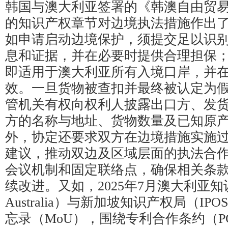
韩国与澳大利亚签署的《韩澳自由贸易协
的知识产权章节对边境执法措施作出
如申请启动边境保护，须提交足以识
息和证据，并在必要时提供合理担保
即适用于澳大利亚所有入境口岸，并
效。一旦货物被查扣并最终被认定为
管机关有权向权利人披露出口方、发
方的名称与地址、货物数量及已知原
外，协定还要求双方在边境措施实施
建议，推动双边及区域层面的执法合
会议机制和固定联络点，确保相关条
续改进。又如，2025年7月澳大利亚知
Australia）与新加坡知识产权局（I
忘录（MoU），围绕专利合作条约（P