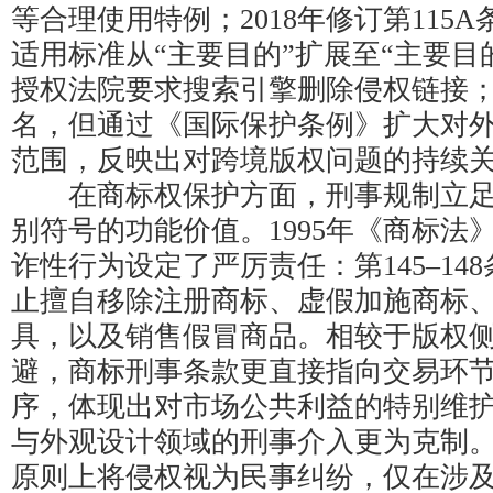
等合理使用特例；2018年修订第115
适用标准从“主要目的”扩展至“主要目
授权法院要求搜索引擎删除侵权链接；2
名，但通过《国际保护条例》扩大对
范围，反映出对跨境版权问题的持续
在商标权保护方面，刑事规制立足
别符号的功能价值。1995年《商标法
诈性行为设定了严厉责任：第145–148
止擅自移除注册商标、虚假加施商标
具，以及销售假冒商品。相较于版权
避，商标刑事条款更直接指向交易环
序，体现出对市场公共利益的特别维
与外观设计领域的刑事介入更为克制。1
原则上将侵权视为民事纠纷，仅在涉