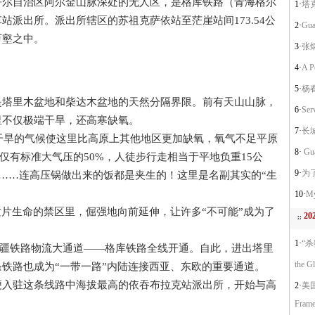
自治区阿尔金山脉深处的无人区，是格库铁路（青海格尔
1·
塔
派出所。派出所辖区的苏祖克萨依站至茫崖站间173.54公
2·
Gua
万壑之中。
3·
张
4·
A P
5·
杨
里木盆地和柴达木盆地的天然分隔界限。前有天山山脉，
6·
Serv
里不仅极端干旱，还高寒缺氧。
7·
长
干旱的气候使这里比高原上其他地区更加缺氧，氧气不足平原
8·
Gua
也仅有标准大气压的50%，人徒步行走相当于平地负重15公
9·
为
天……连高压锅做出来的饭都是夹生的！这里是名副其实的“生
10·
My
片生命的禁区里，倔强地向前延伸，让许多“不可能”成为了
2
1·
“杀
出疆铁路物流大通道——格库铁路全线开通。自此，进出塔里
the G
铁路也成为“一带一路”内陆连接西亚、东欧的重要通道。
驻这条线路中海拔最高的依吞布拉克站派出所，开始与高
2·
美
Frame