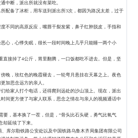
交通中断，派出所就没有菜吃。
配备了冰柜，用车送到派出所3次，都因为路况太差，过于
不同的高原反应，嘴唇干裂发紫，鼻子红肿脱皮，手指和
心，心悸失眠，很长一段时间晚上几乎只能睡一两个小
直接掉了4公斤，胃里翻腾，一口饭都吃不进去。但是，坚
晚，玫红色的晚霞褪去，一轮弯月悬挂在天幕之上。夜色
们更加思念远方的亲人。
给家人打个电话，还得爬到远处的沙山顶上。现在，派出
息时间更方便了与家人联系，思念之情在与亲人的视频通话中
要，基本换了一茬，但是，“骨头比石头硬，勇气比氧气
念却延续了下来。
局、库尔勒铁路公安处以及中国铁路乌鲁木齐局集团有限公司