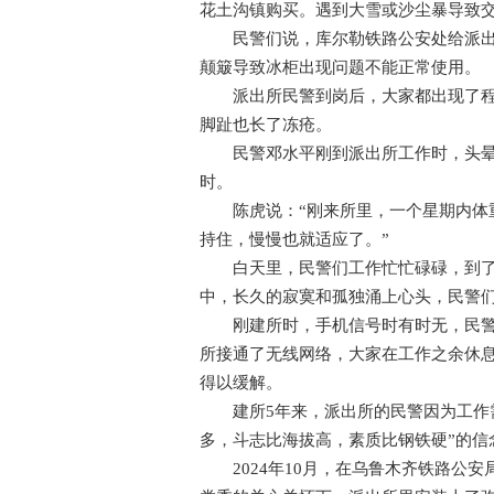
花土沟镇购买。遇到大雪或沙尘暴导致
民警们说，库尔勒铁路公安处给派出所
颠簸导致冰柜出现问题不能正常使用。
派出所民警到岗后，大家都出现了程度
脚趾也长了冻疮。
民警邓水平刚到派出所工作时，头晕恶
时。
陈虎说：“刚来所里，一个星期内体重
持住，慢慢也就适应了。”
白天里，民警们工作忙忙碌碌，到了傍
中，长久的寂寞和孤独涌上心头，民警
刚建所时，手机信号时有时无，民警们
所接通了无线网络，大家在工作之余休
得以缓解。
建所5年来，派出所的民警因为工作需
多，斗志比海拔高，素质比钢铁硬”的信
2024年10月，在乌鲁木齐铁路公安