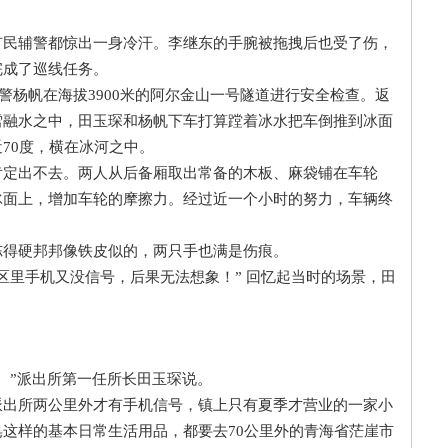
辅警都惊出一身冷汗。李继东的手腕被拖拽后也受了伤，
完成了巡线任务。
警杨帆在海拔3900米的阿尔金山一号隧道进行安全检查。返
雪融水之中，田玉琛和杨帆下车打算蹚着冰水把车倒推到冰面
70度，横在冰河之中。
出不去。两人从后备厢取出常备的木板、麻袋铺在车轮
冰面上，增加车轮的摩擦力。经过近一个小时的努力，车辆终
得硬邦邦像铁皮似的，两只手也满是伤痕。
里手机又没信号，后果无法想象！” 回忆起当时的场景，田
”派出所第一任所长田玉琛说。
所两公里外才有手机信号，镇上只有夏季才营业的一家小
这样的基本日常生活用品，都要去70公里外的青海省茫崖市