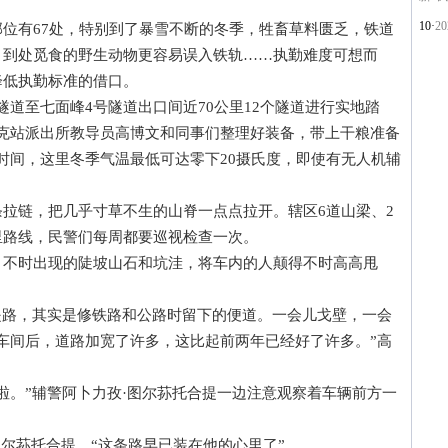
10·
2
有67处，特别到了暴雪不断的冬季，牲畜草料匮乏，铁道
，到处觅食的野生动物更容易误入铁轨……执勤难度可想而
降低执勤标准的借口。
至七面峰4号隧道出口间近70公里12个隧道进行实地踏
克站派出所教导员高博文和同事们整理好装备，带上干粮准备
时间，这里冬季气温最低可达零下20摄氏度，即使有无人机辅
链，把几乎寸草不生的山脊一点点拉开。辖区6道山梁、2
4公里路线，民警们每周都要巡视检查一次。
时出现的陡坡山石和坑洼，将车内的人颠得不时高高甩
路，其实是修铁路和公路时留下的便道。一会儿戈壁，一会
车间后，道路加宽了许多，这比起前两年已经好了许多。”高
。”辅警阿卜力孜·图尔荪托合提一边注意观察着车辆前方一
尔荪托合提，“这条路早已装在他的心里了”。