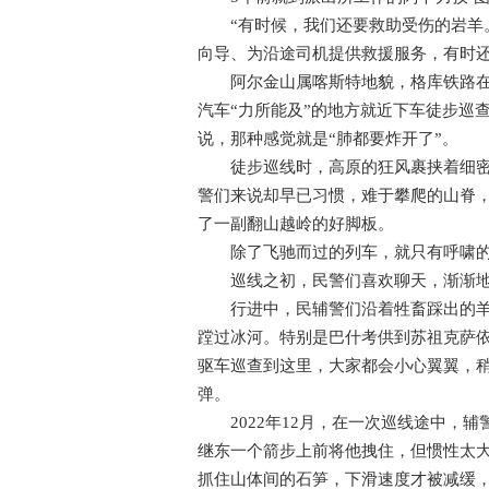
“有时候，我们还要救助受伤的岩羊。
向导、为沿途司机提供救援服务，有时还
阿尔金山属喀斯特地貌，格库铁路在这
汽车“力所能及”的地方就近下车徒步巡
说，那种感觉就是“肺都要炸开了”。
徒步巡线时，高原的狂风裹挟着细密砂
警们来说却早已习惯，难于攀爬的山脊
了一副翻山越岭的好脚板。
除了飞驰而过的列车，就只有呼啸的
巡线之初，民警们喜欢聊天，渐渐地，
行进中，民辅警们沿着牲畜踩出的羊肠
蹚过冰河。特别是巴什考供到苏祖克萨依
驱车巡查到这里，大家都会小心翼翼，
弹。
2022年12月，在一次巡线途中，辅
继东一个箭步上前将他拽住，但惯性太
抓住山体间的石笋，下滑速度才被减缓