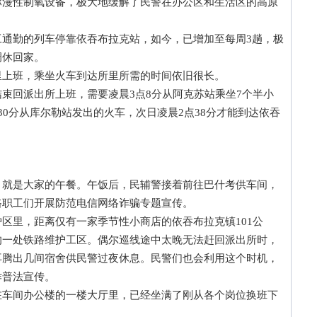
弥漫性制氧设备，极大地缓解了民警在办公区和生活区的高原
勤的列车停靠依吞布拉克站，如今，已增加至每周3趟，极
调休回家。
上班，乘坐火车到达所里所需的时间依旧很长。
回派出所上班，需要凌晨3点8分从阿克苏站乘坐7个半小
30分从库尔勒站发出的火车，次日凌晨2点38分才能到达依吞
是大家的午餐。午饭后，民辅警接着前往巴什考供车间，
路职工们开展防范电信网络诈骗专题宣传。
里，距离仅有一家季节性小商店的依吞布拉克镇101公
的一处铁路维护工区。偶尔巡线途中太晚无法赶回派出所时，
再腾出几间宿舍供民警过夜休息。民警们也会利用这个时机，
诈普法宣传。
间办公楼的一楼大厅里，已经坐满了刚从各个岗位换班下