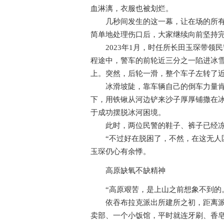
血淋漓，衣服也被划烂。
几秒间发生的这一幕，让在场的所有民
简单地处理伤口后，大家继续向前坚持
2023年1月，时任所长田玉琛带领民
程途中，警车的前轮近三分之一陷进冰
上。突然，后轮一滑，整个车子左转了近
冰滑坡陡，靠车辆自己的倒车力量肯定
下，用铁锹从河边铲来沙子厚厚铺撒在
于成功摆脱冰河困境。
此时，两位民警的鞋子、裤子已经冻
“不过好在脱困了，不然，在这无人区
玉琛仍心有余悸。
高原缺氧不缺精神
“高原艰苦，是上山之前想象不到的。
依吞布拉克派出所建所之初，距离派出
卖部、一个小饭馆，平时就连牙刷、香皂