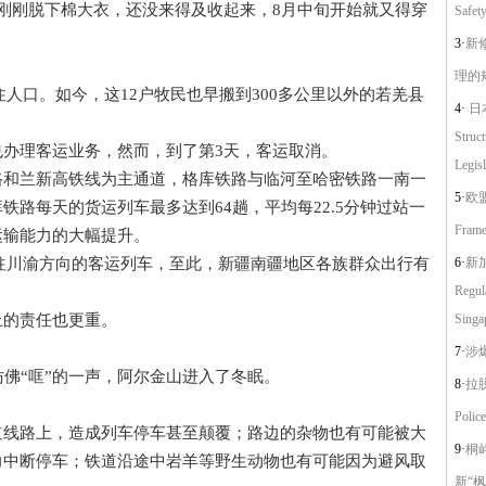
刚脱下棉大衣，还没来得及收起来，8月中旬开始就又得穿
Safety
3·
新
理的
人口。如今，这12户牧民也早搬到300多公里以外的若羌县
4·
日本
Struc
理客运业务，然而，到了第3天，客运取消。
Legisl
兰新高铁线为主通道，格库铁路与临河至哈密铁路一南一
5·
欧盟
路每天的货运列车最多达到64趟，平均每22.5分钟过站一
Frame
运输能力的大幅提升。
往川渝方向的客运列车，至此，新疆南疆地区各族群众出行有
6·
新加
Regul
的责任也更重。
Singa
7·
涉
佛“哐”的一声，阿尔金山进入了冬眠。
8·
拉脱维
。
Police
路上，造成列车停车甚至颠覆；路边的杂物也有可能被大
9·
桐
力中断停车；铁道沿途中岩羊等野生动物也有可能因为避风取
新“枫