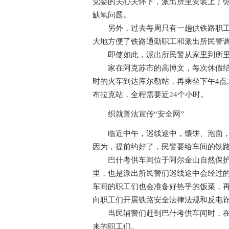
党委的关心关怀下，派出所里安装上了
缺氧问题。
另外，过去每周只有一趟供铁路职工通
大地方便了铁路通勤职工和派出所民警
即使如此，派出所民警从家里到所里
家在阿克苏市的高博文，每次休假结束
时的火车到达库尔勒站，再乘坐下午4点
布拉克站，全程需要近24个小时。
织就普法宣传“安全网”
临近中午，巡线途中，馕饼、泡面，就
因为，提前约好了，民警要给车间的铁
巴什考供车间位于阿尔金山自然保护区
里，也是派出所民警们巡线途中会经过
车间的职工们也会准备好热乎的饭菜，
向职工们开展铁路安全法律法规和反电
当民辅警们赶到巴什考供车间时，在车
来的职工们。