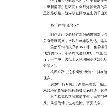
依吞布拉克站派出所，位于新疆维吾尔
木至新疆库尔勒区间）全线海拔最高的车站
里铁路线路，就穿梭在阿尔金山的千山
坚守在“生命禁区”
阿尔金山脉斜躺在新疆的东南部，是塔
后有青藏高原，水汽常年难以到达。这
虽然平均海拔只有3600米，但异常
地方的70%，年平均气温12.8℃，气压
斤，一年中十级以上大风时间高达233
命禁区”。
格库铁路，这条钢铁“天路”，就在这
现实。
2020年12月9日，新疆南疆第一条
木盆地的货物运输瓶颈被彻底打通，这条
早在格库铁路通车前半年，民警们便入
反、风雪为伴，也与危险、寂寞抗争。