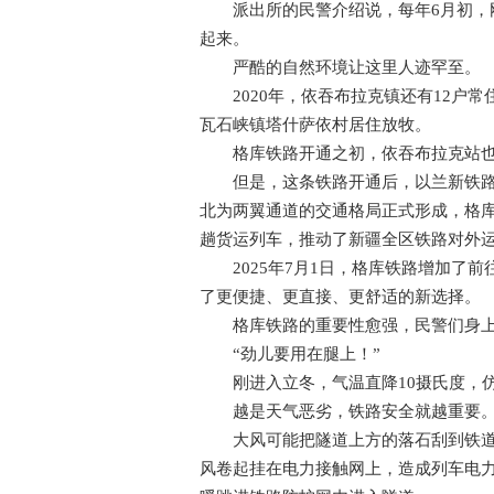
派出所的民警介绍说，每年6月初，刚
起来。
严酷的自然环境让这里人迹罕至。
2020年，依吞布拉克镇还有12户常住
瓦石峡镇塔什萨依村居住放牧。
格库铁路开通之初，依吞布拉克站也办
但是，这条铁路开通后，以兰新铁路和
北为两翼通道的交通格局正式形成，格库铁
趟货运列车，推动了新疆全区铁路对外
2025年7月1日，格库铁路增加了前
了更便捷、更直接、更舒适的新选择。
格库铁路的重要性愈强，民警们身上
“劲儿要用在腿上！”
刚进入立冬，气温直降10摄氏度，仿
越是天气恶劣，铁路安全就越重要
大风可能把隧道上方的落石刮到铁道线
风卷起挂在电力接触网上，造成列车电