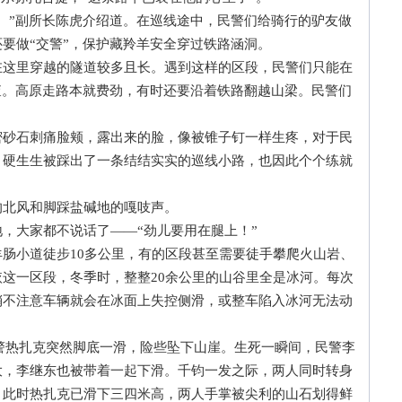
”副所长陈虎介绍道。在巡线途中，民警们给骑行的驴友做
要做“交警”，保护藏羚羊安全穿过铁路涵洞。
里穿越的隧道较多且长。遇到这样的区段，民警们只能在
查。高原走路本就费劲，有时还要沿着铁路翻越山梁。民警们
石刺痛脸颊，露出来的脸，像被锥子钉一样生疼，对于民
，硬生生被踩出了一条结结实实的巡线小路，也因此个个练就
北风和脚踩盐碱地的嘎吱声。
大家都不说话了——“劲儿要用在腿上！”
小道徒步10多公里，有的区段甚至需要徒手攀爬火山岩、
这一区段，冬季时，整整20余公里的山谷里全是冰河。每次
稍不注意车辆就会在冰面上失控侧滑，或整车陷入冰河无法动
警热扎克突然脚底一滑，险些坠下山崖。生死一瞬间，民警李
大，李继东也被带着一起下滑。千钧一发之际，两人同时转身
，此时热扎克已滑下三四米高，两人手掌被尖利的山石划得鲜