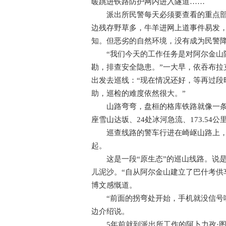
暖跳进铁路防护网内进入隧道……
派出所民警每天必须要查看的重点部位
边残存野草多，牛羊进网上道事件易发
知。但恶劣的自然环境，没有成为民警
“我们今天的工作任务是对阿尔金山隧道
勘，排查安全隐患。”一大早，依吞布拉
出发去巡线：“现在情况还好，等再过段
助，巡检的难度依然很大。”
山路弯弯，盘桓的格库铁路就像一条拉
座雪山达坂、24处冰河急流、173.5
巡查线路的警车行进在崎岖山路上，不
起。
这是一段“原生态”的巡山线路。说是
儿泥沙。“自从阿尔金山建立了巴什考供
博文感慨道。
“前面的拐弯处开始，手机就没信号啦
边介绍说。
5年前就到派出所工作的阿卜力孜·图