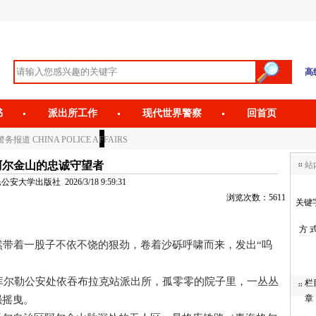
高
书
派出所工作
现代世界警察
回首页
务报道 CHINA POLICE AFFAIRS
阿尔金山的忠诚守望者
站
安大学出版社 2026/3/18 9:59:31
浏览次数：5611
关键
方 
带着一股子不依不饶的狠劲，卷着沙砾呼啸而来，发出“呜
库尔勒公安处依吞布拉克站派出所，孤零零的院子里，一丛丛
栏
章
强摇曳。