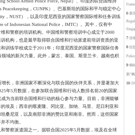
aining School Armed Police Force, Nepal）、印度的联合国维持
Frame
 Nations Peacekeeping，CUNPK）、巴基斯坦的国际和平与稳定中心
6·
新加
ace and Stability，NUST），以及印度尼西亚的国家警察国际维和任务训练
Regul
Centre of Indonesian National Police，IMTC）。其中，仅有中
Singa
维和警察的培训机构。中国维和警察培训中心成立于2000
7·
涉
培训机构，也是最早取得联合国维和行动派遣前培训资质的亚
8·
拉脱维
和训练学校成立于2011年；印度尼西亚的国家警察国际任务
了该领域的新兴力量。此外，蒙古、泰国、斯里兰卡、越南也积
Police
9·
桐
新“枫
断增长，非洲国家不断深化与联合国的伙伴关系，并显著加大
10·
2
25年5月数据，在参加联合国维和行动人数排名前20的国家
已成为当前联合国维和行动的核心参与力量。目前，非洲能够
非的埃及；西非的喀麦隆、冈比亚、加纳、马里、尼日利亚和
和坦桑尼亚，以及南部非洲的赞比亚和南非。然而，这些国家
平并不均衡。
警察派遣国之一。据联合国2025年5月数据，埃及在全球