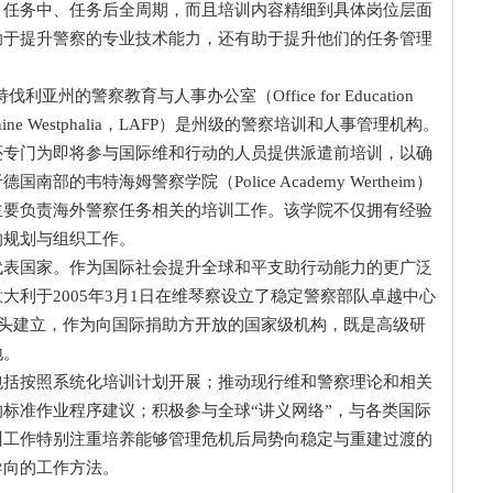
、任务中、任务后全周期，而且培训内容精细到具体岗位层面
助于提升警察的专业技术能力，还有助于提升他们的任务管理
警察教育与人事办公室（Office for Education
ate North Rhine Westphalia，LAFP）是州级的警察培训和人事管理机构。
还专门为即将参与国际维和行动的人员提供派遣前培训，以确
的韦特海姆警察学院（Police Academy Wertheim）
主要负责海外警察任务相关的培训工作。该学院不仅拥有经验
的规划与组织工作。
国家。作为国际社会提升全球和平支助行动能力的更广泛
大利于2005年3月1日在维琴察设立了稳定警察部队卓越中心
队牵头建立，作为向国际捐助方开放的国家级机构，既是高级研
地。
按照系统化培训计划开展；推动现行维和警察理论和相关
标准作业程序建议；积极参与全球“讲义网络”，与各类国际
训工作特别注重培养能够管理危机后局势向稳定与重建过渡的
导向的工作方法。