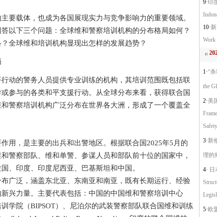
9·
印
Indon
要载体，也成为各国展现实力与竞争影响力的重要领域。
10·
新
回答以下三个问题：全球维和警察培训机构的分布格局如何？
Work 
络？全球维和培训机构显现出怎样的发展趋势？
2
局
1·
“杀
动的警务人员提供专业训练的机构，其培训范围既包括联
the G
导或参与的各类和平支援行动。从全球分布来看，获得联合国
2·
美
维和警察培训机构广泛分布在世界各大洲，形成了一个覆盖全
Frame
Safety
3·
新
用，是主要的出兵和出警地区。根据联合国2025年5月的
维和警察部队、维和单警、参谋人员和部队前十位的国家中，
理的
拉国、印度、印度尼西亚、巴基斯坦和中国。
4·
日本
广泛，涵盖东北亚、东南亚和南亚，既有长期运行、经验
Struc
的新兴力量。主要代表包括：中国的中国维和警察培训中心
Legisl
培训学院（BIPSOT）、尼泊尔的武装警察部队联合国维和训练
5·
欧盟