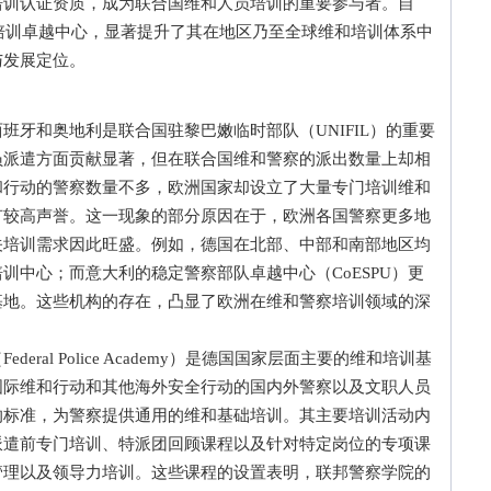
培训认证资质，成为联合国维和人员培训的重要参与者。自
和培训卓越中心，显著提升了其在地区乃至全球维和培训体系中
与发展定位。
和奥地利是联合国驻黎巴嫩临时部队（UNIFIL）的重要
员派遣方面贡献显著，但在联合国维和警察的派出数量上却相
和行动的警察数量不多，欧洲国家却设立了大量专门培训维和
有较高声誉。这一现象的部分原因在于，欧洲各国警察更多地
关培训需求因此旺盛。例如，德国在北部、中部和南部地区均
训中心；而意大利的稳定警察部队卓越中心（CoESPU）更
基地。这些机构的存在，凸显了欧洲在维和警察培训领域的深
al Police Academy）是德国国家层面主要的维和培训基
国际维和行动和其他海外安全行动的国内外警察以及文职人员
的标准，为警察提供通用的维和基础培训。其主要培训活动内
派遣前专门培训、特派团回顾课程以及针对特定岗位的专项课
管理以及领导力培训。这些课程的设置表明，联邦警察学院的