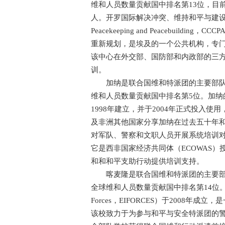
维和人员数量贡献国中排名第13位，目
人。开罗国际解决冲突、维持和平与建设和平中心（Cairo I
Peacekeeping and Peacebuil
重新规划，是埃及的一个公共机构，专
该中心在外交部、国防部和内政部的三
训。
加纳是联合国维和特派团的主要部队和
维和人员数量贡献国中排名第5位。加纳的
1998年建立，并于2004年正式投入使
及非洲其他国家分享加纳在过去五十年
对军队、警察和文职人员开展系统培训
它是西非国家经济共同体（ECOWAS
和和和平支助行动提供培训支持。
喀麦隆是联合国维和特派团的主要部队
全球维和人员数量贡献国中排名第14位。喀麦隆国际安
Forces，EIFORCES）于2008
该校致力于为参与和平与安全特派团的警