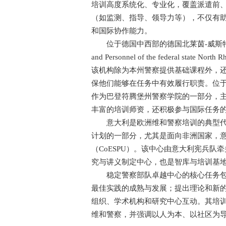
培训高度系统化、专业化，覆盖派遣前
（如监测、指导、领导力等），不仅有
和国际协作能力。
位于德国中西部的德国北莱茵-威斯特伐利亚州的
and Personnel of the federal st
该机构除为本州警察提供基础课程外，
保他们能够在任务中有效履行职责。位于德国南部
作为巴登符腾堡州警察学院的一部分，
丰富的培训师资，还积极参与国际任务
意大利是欧洲维和警察培训的典型代表
计划的一部分，尤其是面向非洲国家，意
（CoESPU）。该中心由意大利宪兵
究与讲义制定中心，也是智库与培训基
稳定警察部队卓越中心的核心任务包括
最佳实践的成熟与发展；提出理论和新的
组织、学术机构和研究中心互动。其培
维和警察，并强调以人为本、以社区为