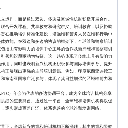
络
运作，而是通过双边、多边及区域性机制积极开展合作。
、联合开发课程、共享教材和研究讲义、培训教官，以及协助
作旨在推动培训标准化建设，增强维和警务人员在维和行动中
整体效能。在双边和多边的协议的框架下，全球维和警察培训
态包括由有影响力的培训中心主导的合作及新兴维和警察培训
目引领和议题驱动为特征。这一趋势体现了传统上具有影响力
领作用，同时也表明新兴机构正积极参与国际培训事务、提升
机构正展现出更强的主导培训意愿。例如，印度尼西亚连续三
亚和东南亚国家广泛参与，体现了其日益增强的区域辐射力和
PTC）年会为代表的多边协调平台，成为全球培训机构分享
训挑战的重要舞台。通过这一平台，全球维和培训机构得以促
合，逐步形成覆盖广泛、体系完善的全球维和培训网络。
下，全球新兴的维和培训机构不断涌现，其中的维和警察