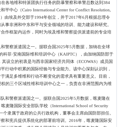
前在各地维和特派团执行任务的防暴警察和单警总数达到384
nternational Center for Conflict Resolution,
ding，CCCPA）由埃及外交部于1994年创立，并于2017年6月根据总理令
门从事非洲和中东和平与安全领域的培训、能力建设和研究。
方合作框架内运作，同时为埃及维和警察提供派遣前的专业培
警察派遣国之一。据联合国2025年5月数据，加纳在全球
科菲·安南国际维和培训中心（KAIPTC），由加纳国防部于
用，其设立的初衷是与西非国家经济共同体（ECOWAS）成员国
和平行动中积累的国际经验与专业能力。该中心深刻认识到，
对于满足多维维和行动不断变化的需求具有重要意义。目前，
）授权的三个区域性维和培训中心之一，负责在非洲范围内为维
和警察派遣国之一。据联合国2025年5月数据，喀麦隆在
全部队学校（International School of Security
年成立，是一个隶属于政府的公共行政机构，董事会主席由国防部担任。
察和宪兵提供系统化的部署前培训。2016年，喀麦隆国际安