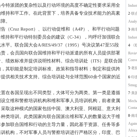
当今特派团的复杂性以及行动环境的高度不确定性要求采用全
Indus
的维持和平工作。在此背景下，培养具备专业技术能力的高素
2·
联
保障。
Analys
ruz Report）、以行动促维和（A4P）、和平行动问题
3·
南非
t）、维持和平行动特别委员会的建议（C-34），均呼吁加强联合
Indus
联合国大会A/RES/49/37（1995）号决议第47至55段
4·
《
负责，会员国向联合国维持和平行动派遣的所有人员提供部署
Review
Conve
、绩效标准并提供说明性材料。综合培训处（ITS）是联合国
5·
老挝铁
构，其职能是制定培训标准、政策和指导材料；制定和提供跨
提供相关技术支持。综合培训处与全球范围60余个国家的近
6·
印度
Smugg
在各国呈现出不同类型，大体可分为两类。第一类是遵循
7·
美国
别设立维和警察培训机构和维和军事人员培训机构，前者隶属
Mechan
Contac
。采取这种模式的国家包括中国、澳大利亚、阿根廷、意大利
8·
南
多种类培训。此类国家向联合国派出维和军人的数量远大于维
Again
非参加联合国维和行动的主导力量，因此基于资源、任务等多
Afric
培训机构，不对军事人员与警察培训进行严格区分，印度、巴