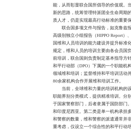
能，从而彰显联合国所倡导的价值观。
新的思路，统筹管理特派团全生命周期
质人才，仍是实现最高行动标准的重要
联合国多项文件与报告，如克鲁兹报告（C
高级别独立小组报告（HIPPO Repor
国维和人员培训的能力建设并提升标准化水平。
规定，维和人员的培训主要由各会员国
前培训，联合国则负责制定基本指导方针
和平行动部（DPO）下属的一个职能机
领域维和培训；监督维持和平培训活动并
80余家机构合作开展维和培训工作。
当前，全球维和力量的培训机构的设置
职能界别分类模式，提供精准培训。分
于国家警察部门，后者隶属于国防部门
和印度尼西亚。第二类是单一机构承担
和警察的数量，维和警察的派遣通常并
重考虑，仅设立一个综合性的和平行动