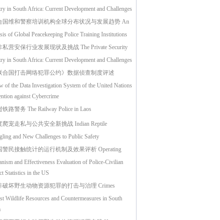
try in South Africa: Current Development and Challenges
合国维和警察培训机构全球分布状况与发展趋势 An
is of Global Peacekeeping Police Training Institutions
私营安保行业发展现状及挑战 The Private Security
try in South Africa: Current Development and Challenges
联合国打击网络犯罪公约》数据侦查制度评述
 of the Data Investigation System of the United Nations
ntion against Cybercrime
路警务 The Railway Police in Laos
爬宠走私与公共安全新挑战 Indian Reptile
ling and New Challenges to Public Safety
警民接触统计的运行机制及效果评析 Operating
ism and Effectiveness Evaluation of Police-Civilian
t Statistics in the US
非破坏野生动物资源犯罪的打击与治理 Crimes
st Wildlife Resources and Countermeasures in South
a