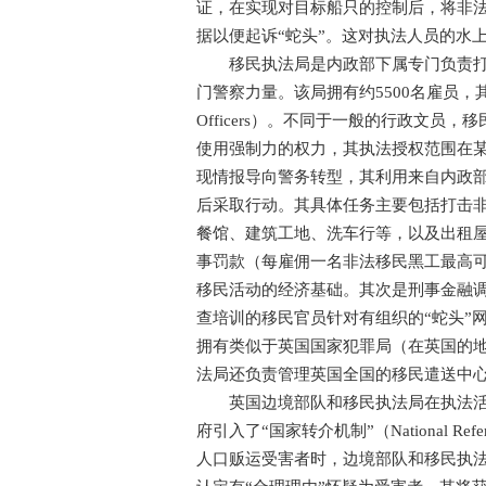
证，在实现对目标船只的控制后，将非
据以便起诉“蛇头”。这对执法人员的水
移民执法局是内政部下属专门负责打击
门警察力量。该局拥有约5500名雇员，其中
Officers）。不同于一般的行政文
使用强制力的权力，其执法授权范围在
现情报导向警务转型，其利用来自内政
后采取行动。其具体任务主要包括打击
餐馆、建筑工地、洗车行等，以及出租
事罚款（每雇佣一名非法移民黑工最高可
移民活动的经济基础。其次是刑事金融
查培训的移民官员针对有组织的“蛇头”
拥有类似于英国国家犯罪局（在英国的
法局还负责管理英国全国的移民遣送中
英国边境部队和移民执法局在执法活动
府引入了“国家转介机制”（National Re
人口贩运受害者时，边境部队和移民执法