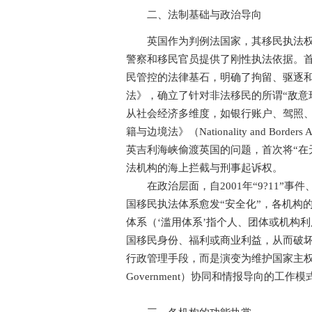
二、法制基础与政治导向
英国作为判例法国家，其移民执法权力
警察和移民官员提供了刚性执法依据。首先是《1
民管控的法律基石，明确了拘留、驱逐和检
法》，确立了针对非法移民的所谓“敌意环境”（
从社会经济多维度，如银行账户、驾照、
籍与边境法》（Nationality and Bo
英吉利海峡偷渡英国的问题，首次将“在
法机构的海上拦截与刑事起诉权。
在政治层面，自2001年“9?11”事件
国移民执法体系愈发“安全化”，各机构
体系（‘滥用体系’指个人、团体或机构
国移民身份、福利或商业利益，从而破坏
行政管理手段，而是演变为维护国家主权、完
Government）协同和情报导向的工作模