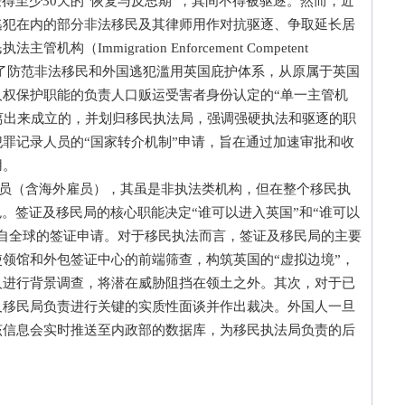
得至少30天的“恢复与反思期”，其间不得被驱逐。然而，近
逃犯在内的部分非法移民及其律师用作对抗驱逐、争取延长居
Immigration Enforcement Competent
内政部为了防范非法移民和外国逃犯滥用英国庇护体系，从原属于英国
权保护职能的负责人口贩运受害者身份认定的“单一主管机
hority）中剥离出来成立的，并划归移民执法局，强调强硬执法和驱逐的职
罪记录人员的“国家转介机制”申请，旨在通过加速审批和收
用。
雇员（含海外雇员），其虽是非执法类机构，但在整个移民执
色。签证及移民局的核心职能决定“谁可以进入英国”和“谁可以
自全球的签证申请。对于移民执法而言，签证及移民局的主要
领馆和外包签证中心的前端筛查，构筑英国的“虚拟边境”，
人进行背景调查，将潜在威胁阻挡在领土之外。其次，对于已
及移民局负责进行关键的实质性面谈并作出裁决。外国人一旦
该信息会实时推送至内政部的数据库，为移民执法局负责的后