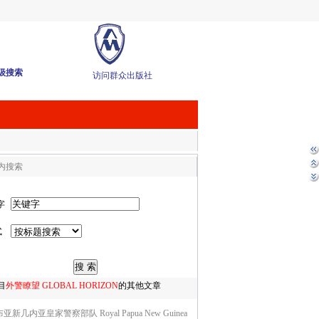
级搜索
访问群众出版社
内搜索
字
式
目
外警瞭望 GLOBAL HORIZON
的其他文章
亚新几内亚皇家警察部队 Royal Papua New Guinea