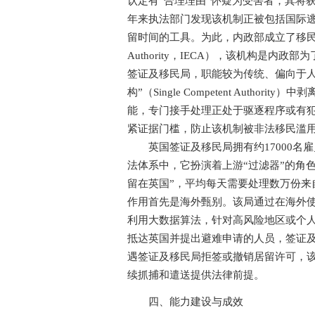
认定有“合理理由”怀疑为受害者，其将获
年来执法部门发现该机制正被包括国际
留时间的工具。为此，内政部成立了移民执法主管机构（
Authority，IECA），该机构是
签证及移民局，职能较为传统、偏向于人
构”（Single Competent Aut
能，专门接手处理正处于驱逐程序或有犯
紧证据门槛，防止该机制被非法移民滥
英国签证及移民局拥有约17000名
法体系中，它扮演着上游“过滤器”的角
留在英国”，平均每天需要处理数万份来
作用首先是海外甄别。该局通过在海外使
利用大数据算法，针对高风险地区或个
抵达英国并提出避难申请的人员，签证
遇签证及移民局拒签或撤销居留许可，
续抓捕和遣送提供法律前提。
四、能力建设与成效