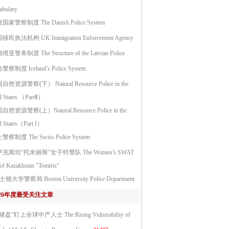
abulary
国家警察制度 The Danish Police System
移民执法机构 UK Immigration Enforcement Agency
亚警务制度 The Structure of the Latvian Police
察制度 Iceland’s Police System
然资源警察(下） Natural Resource Police in the
d States （PartⅡ）
自然资源警察(上）Natural Resource Police in the
d States（Part Ⅰ）
察制度 The Swiss Police System
克斯坦“托米丽斯”女子特警队 The Women’s SWAT
of Kazakhstan "Tomiris"
顿大学警察局 Boston University Police Department
026年度最受关注文章
猪盘”盯上全球中产人士 The Rising Vulnerability of