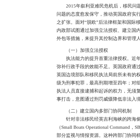
2015年叙利亚难民危机后，移民问题
问题的态度愈发保守，推动英国政府实
之扩张。面对“脱欧”后法律框架和国际
内政部试图通过加强立法授权、建立国
外包等措施，来提升其控制边界和管理
（一）加强立法授权
执法能力的提升首重法律授权。近年来
弥补行政手段的效能不足。英国政府通过《
英国边境部队和移民执法局前所未有的权
级为刑事犯罪，最高刑期增至四年；对组
执法人员直接逮捕和起诉的权力，无须
事打击，意图通过刑罚威慑降低非法入
（二）建立国内多部门协同机制
针对非法移民经英吉利海峡的跨海偷渡
（Small Boats Operational
部分监视与情报资源。这种跨部门协同