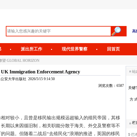
高
书
派出所工作
现代世界警察
回首页
望 GLOBAL HORIZON
mmigration Enforcement Agency
站
安大学出版社 2026/5/15 9:14:50
浏览次数：6587
关键
方 
对较小，且曾是移民输出规模远超输入的殖民帝国，其移
栏
，长期以来因循旧制，相关职能分散于海关、外交及警察等不
的问题。但随着二战后“去殖民化”浪潮的推进，英国的移民
1·
巴布