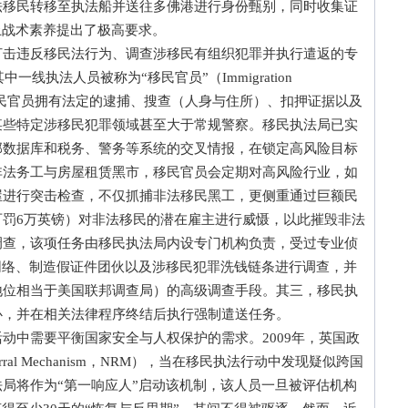
法移民转移至执法船并送往多佛港进行身份甄别，同时收集证
上战术素养提出了极高要求。
违反移民法行为、调查涉移民有组织犯罪并执行遣返的专
一线执法人员被称为“移民官员”（Immigration
员，移民官员拥有法定的逮捕、搜查（人身与住所）、扣押证据以及
某些特定涉移民犯罪领域甚至大于常规警察。移民执法局已实
部数据库和税务、警务等系统的交叉情报，在锁定高风险目标
非法务工与房屋租赁黑市，移民官员会定期对高风险行业，如
屋进行突击检查，不仅抓捕非法移民黑工，更侧重通过巨额民
罚6万英镑）对非法移民的潜在雇主进行威慑，以此摧毁非法
调查，该项任务由移民执法局内设专门机构负责，受过专业侦
网络、制造假证件团伙以及涉移民犯罪洗钱链条进行调查，并
地位相当于美国联邦调查局）的高级调查手段。其三，移民执
心，并在相关法律程序终结后执行强制遣送任务。
中需要平衡国家安全与人权保护的需求。2009年，英国政
ferral Mechanism，NRM），当在移民执法行动中发现疑似跨国
局将作为“第一响应人”启动该机制，该人员一旦被评估机构