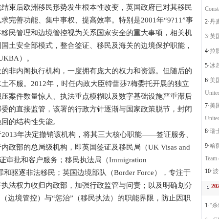
战结束后欧洲移民形势发生根本性改变，英国政府已对其移民
Const
完善功能、集中事权、提高效率。特别是2001年“9?11”事
2·
丹麦
将移民管理和边境管控视为关系国家安全的重大事项，相关机
3·
英国
国国土安全部模式，整合签证、移民及海关的边境保护职能，
4·
拉脱维
 UKBA）。
5·
冰岛警
非内阁执行机构，一度拥有庞大的权力和资源。但随后的
6·
美国自
土不服。2012年，时任内政大臣特蕾莎?梅委托开展的独立
Unite
积压案件数量惊人、执法重点模糊以及数字基础设施严重滞后
7·
美国
部委的直接监管，该署的行政方针逐渐与国家政策脱节，封闭
Unite
挽回的结构性失能。
8·
瑞士警
013年决定撤销该机构，将其三大核心职能——签证服务、
9·
哈萨
部的总局级机构，即英国签证及移民局（UK Visas and
Team 
签证审批和客户服务；移民执法局（Immigration
10·
波士
犯罪和驱逐非法移民；英国边境部队（Border Force），专注于
将执法权力收归内政部，加强行政监管与问责；以及明确划分
2
”（边境管控）与“惩治”（移民执法）的职能界限，防止因职
1·
“杀