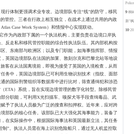
Police
行体制更强调术业专攻。边境部队专注“线”的防守，移民
9·
桐
源”的管控。三者在行政上相互独立，在战术上通过共用的内政
新“枫
 Case Work System）和情报中心实现联动。
10·
2
，它作为内政部下属的一个执法机构，主要负责在边境口岸执
恐、反走私和移民管控职能的综合性执法队伍。其内部机构按
部区、东南部与欧洲区；以及专门职能，如海事指挥部、情报
议，英国边境部队在法国的加莱、敦刻尔克和巴黎北站等地设
。旅客在从法国离境前，即视为接受了英国的入境检查，从而
常任务中，英国边境部队已可利用生物识别技术（指纹、面部
联通的国际刑警组织等数据库中进行比对，筛查通缉犯和涉恐
”（ETA）系统，旨在实现边境管理的数字化转型。除移民管
的部分职能，可利用X光扫描车、嗅探犬等手段查缉毒品、武
能赋予了执法人员极为广泛的搜查和扣押权。近年来，应对跨
边境部队的核心任务。该部队已大大强化其海事能力，装备了
前，在实际操作中，根据国际海事法和英国最新立法，其任务
与控制”。执法人员需在海上识别危险船只，通过无人机监控取