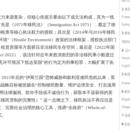
the G
2·
美
来源复杂，但核心依据主要由以下成文法构成，其为一线
Frame
971年移民法》（Immigration Act 1971），奠定了移
Safety
查等核心执法权力的授权；其次是《2014年与2016年移民
3·
新
Hostile Environment）政策的法律框架，授权执法部门
理的
租赁房屋等方面挤压非法移民生存空间；最后是《2022年国
4·
日本
rders Act 2022），该法针对近年来愈演愈烈的非法移民乘小船渡过
Struc
无许可情况下抵达英国”的行为定为刑事犯罪，大幅扩展了执
Legisl
5·
欧盟
、2015年后的“伊斯兰国”恐怖威胁和叙利亚难民危机以来，英
Frame
的战略目标被统摄在“控制移民数量、维护边境安全、打击滥用
6·
新加
利用法律漏洞、欺诈手段或不诚信行为，获取本不该获得的英
Regul
移民管制的完整性）” 这一总纲之下。移民执法不再仅仅是
Singa
善社会治理的核心工具，强调“全政府”（Whole-of-
式。
7·
涉
8·
拉脱维