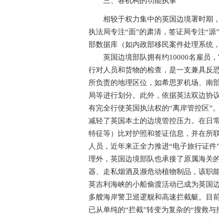
三、各机构的功能执掌
相较于权力集中的英国边境署时期，现
执法局专注“面”的肃清，签证局专注“
部数据库（如内政部移民案件处理系统，Atlas
英国边境部队拥有约10000名雇员
行对人员和货物的检查，是一支兼具反
所负责的地理区位，如希思罗机场、南
局等进行划分。此外，依据英法双边协
有完全行使英国执法权的“离岸管控区”
减轻了英国本土的边境管控压力。在日
特征等）比对护照和签证信息，并在所
人员，近年来正全力推进“电子旅行证件
理外，英国边境部队也承接了原属海关
器、走私烟酒及濒危动植物制品，该职
英吉利海峡的小船偷渡活动已成为英国
多艘海岸警卫巡逻舰和高速拦截艇。目
已从单纯的“拦截”转变为复杂的“搜救