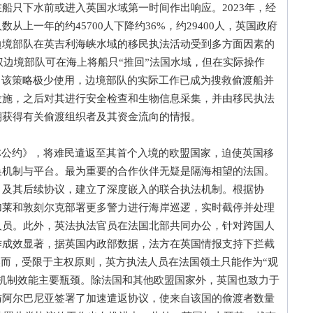
船只下水前或进入英国水域第一时间作出响应。2023年，经
上一年的约45700人下降约36%，约29400人，英国政府
边境部队在英吉利海峡水域的移民执法活动受到多方面因素的
权边境部队可在海上将船只“推回”法国水域，但在实际操作
，该策略极少使用，边境部队的实际工作已成为搜救偷渡船并
设施，之后对其进行安全检查和生物信息采集，并由移民执法
期获得有关偷渡组织者及其资金流向的情报。
公约》，将难民遣返至其首个入境的欧盟国家，迫使英国移
换机制与平台。最为重要的合作伙伴无疑是隔海相望的法国。
》及其后续协议，建立了深度嵌入的联合执法机制。根据协
加莱和敦刻尔克部署更多警力进行海岸巡逻，实时截停并处理
人员。此外，英法执法官员在法国北部共同办公，针对跨国人
作成效显著，据英国内政部数据，法方在英国情报支持下拦截
。然而，受限于主权原则，英方执法人员在法国领土只能作为“观
机制效能主要瓶颈。除法国和其他欧盟国家外，英国也致力于
与阿尔巴尼亚签署了加速遣返协议，使来自该国的偷渡者数量