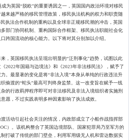
成为英国“脱欧”的重要诱因之一，英国国内政治环境对移民
行越来越严格的移民管理政策，移民执法机构的权力和职责随
移民执法合作机制的重构以及全球非正规移民潮的冲击，英国
内多部门协同机制、重构国际合作框架、移民执法职能社会化
人口跨国流动的核心能力。以下将对其分别加以介绍。
，英国移民执法呈现出明显的“泛刑事化”趋势，试图以此
2022年国籍与边境法》和《2023年非法移民法》，赋予了
力。最显著的变化是将“非法入境”本身从单纯的行政违法升
织偷渡的“蛇头”最高可判终身监禁。这一改变旨在赋予一线
复杂的行政羁押程序即可对非法移民及非法入境组织者实施刑
境意愿，不过实践表明多种因素影响了执法成效。
活动引起社会关注的情况，内政部成立了小船作战指挥部
 Command，SBOC）。该机构整合了英国边境部队、国家犯罪局乃至军方的
机制打破了传统的部门壁垒，利用军用级无人机和雷达数据实