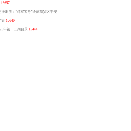
16657
屿派出所：“邻家警务”绘就商贸区平安
”景
16646
025年第十二期目录
15444