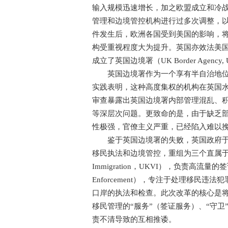
输入规模迅速增长，加之欧盟成立和冷
管理和边境管控机构进行过多次调整，以求
件发生后，欧洲各国受到美国的影响，
构受重视程度大为提升。英国亦效法美
成立了英国边境署（UK Border Agency,
英国边境署作为一个享有半自治地位的
实践表明，这种高度集权的机构在英国水
审查暴露出英国边境署内部管理混乱、
等深层次问题。更致命的是，由于缺乏
性极强，官僚主义严重，已经陷入难以
鉴于英国边境署的失败，英国政府于2
移民执法和边境管控，重组为三个直属于内政
Immigration，UKVI），负责高流量的
Enforcement），专注于处理移民违法
口岸的执法和检查。此次改革的核心是
移民管理的“服务”（签证服务）、“守卫
责不清导致的互相推诿。