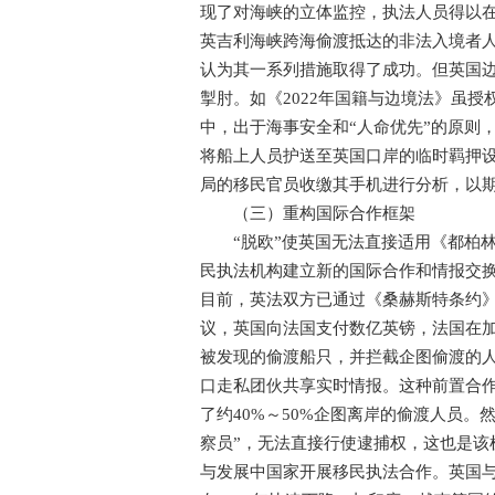
现了对海峡的立体监控，执法人员得以在
英吉利海峡跨海偷渡抵达的非法入境者人数从
认为其一系列措施取得了成功。但英国
掣肘。如《2022年国籍与边境法》虽授
中，出于海事安全和“人命优先”的原则
将船上人员护送至英国口岸的临时羁押
局的移民官员收缴其手机进行分析，以
（三）重构国际合作框架
“脱欧”使英国无法直接适用《都柏林
民执法机构建立新的国际合作和情报交
目前，英法双方已通过《桑赫斯特条约
议，英国向法国支付数亿英镑，法国在
被发现的偷渡船只，并拦截企图偷渡的
口走私团伙共享实时情报。这种前置合
了约40%～50%企图离岸的偷渡人员
察员”，无法直接行使逮捕权，这也是该
与发展中国家开展移民执法合作。英国