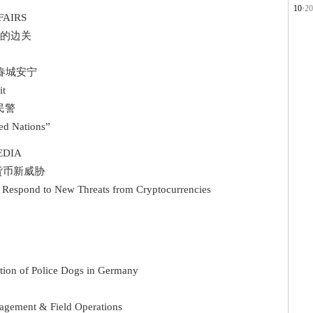
10·
2
AIRS
的边关
春城安宁
t
民警
d Nations”
DIA
货币新威胁
Respond to New Threats from Cryptocurrencies
on of Police Dogs in Germany
gement & Field Operations