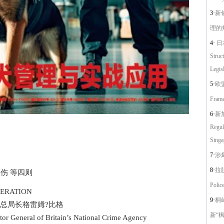
3·
新
理的
4·
日
Struc
Legisl
5·
欧盟
Frame
6·
新加
Regul
Singa
7·
涉
8·
拉脱
伤 等四则
Polic
RATION
9·
桐
总局长格雷姆?比格
新“枫
r General of Britain’s National Crime Agency