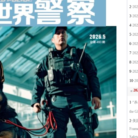
2·
20
3·
20
4·
20
5·
20
6·
20
7·
20
8·
20
9·
20
10·
2
2
1·
“杀
the G
2·
美
Frame
Safet