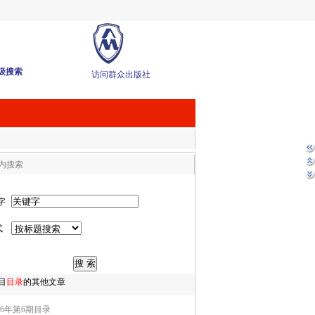
级搜索
访问群众出版社
内搜索
字
式
目
目录
的其他文章
26年第6期目录