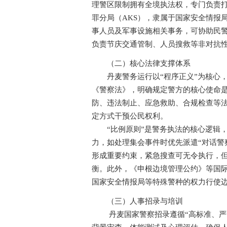
理警区限制拥有全境执法权，专门负责
罪分局（AKS），隶属于国家安全情报
事人员及军事设施相关事务，可协助民警
负责节庆交通管制、人员搜救等非对抗
（二）核心法律支撑体系
丹麦警务运行以“程序正义”为核心，构
《警察法》，明确规定警方的核心使命
防、违法制止、应急救助、合规检查等法
定方式干预公民权利。
“比例原则”是警务执法的核心逻辑，
力，如处理集会事件时优先派遣“对话警察”（
形成重要约束，紧急搜查可无令执行，但
衡。此外，《申根边境管理公约》等国
国家安全情报局等特殊警种的权力行使
（三）人事招录与培训
丹麦国家警察招录遵循“高标准、严筛