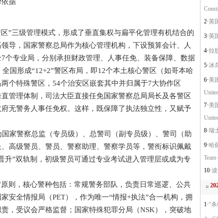
依据
Const
2·
英国
区”三级管理模式，形成了垂直集权与扁平化管理有机结合的
3·
英国
高领导，国家警察总局作为核心管理机构，下设预算会计、人
4·
拉脱维
7个专业局，分别承担财政管理、人事任免、装备保障、数据
5·
冰岛警
全国形成“12+2”警区布局，即12个本土核心警区（如哥本哈
6·
美国自
两个特殊警区，54个治安区嵌套其中并归属于7大协作区
Unite
垂直管理体制，司法大臣直接任免国家警察总局局长及各警区
7·
美国
政府无警务人事任免权。这样，既保障了执法独立性，又赋予
Unite
8·
瑞士警
国家警察总监（专员级）、总警司（副专员级）、警司（助
9·
哈萨
长、高级警员、警员、警察助理、警察学员等，警衔标识佩戴
Team 
晋升”双轨制，初级警员可通过专业考试进入管理层或成为专
10·
波士
原则，核心警种包括：常规警务部队，负责日常巡逻、公共
2
家安全情报局（PET），作为唯一“情报+执法”合一机构，拥
1·
“杀
责，受议会严格监督；国家特殊犯罪分局（NSK），突破地