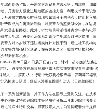
派犯罪向周边扩散。丹麦警方派员参与该枢纽，与瑞典、挪威
活动。丹麦警方强化边境地区的监控力度，利用技术手段识别
享，丹麦警方能够及时获取瑞典帮派分子的动态，防止其入境
舞”帮派成员在奥斯陆活动，丹麦警方借鉴类似经验，在边境
易和武器走私路线。此外，针对瑞典帮派招募青少年参与犯罪
未成年人犯罪。丹麦司法体系对青少年犯罪采取严厉措施，避
丹麦警方对15岁以下违法者实施针对性干预，通过社工机构与
，丹麦警方加强社区巡逻，在移民聚居区（如哥本哈根郊外）
全意识，减少帮派招募机会。
0年12月28日至29日展开联合行动，针对一起涉嫌策划袭击
包括：丹麦警方在海莱乌和格雷沃市实施突击搜查并逮捕4名
嫌疑人，共抓获5人；行动中缴获机枪消声器、弹药等武器装
式”恐怖袭击阴谋，嫌疑人涉嫌企图强行进入《日德兰邮报》
一系列创新措施，其工作方法在国际上受到关注。在技术
罪中心利用比特币追踪技术等区块链分析工具来追踪非法资金
，通过追踪比特币交易，抓获贩毒人员，为追捕犯罪分子提供