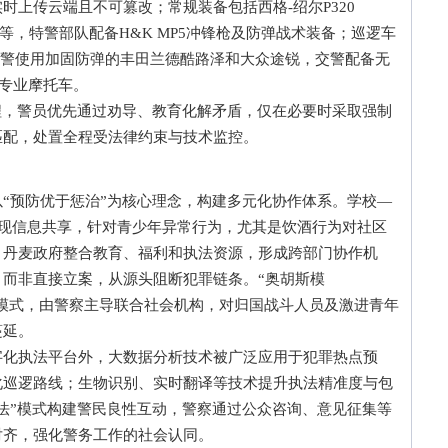
时上传云端且不可篡改；常规装备包括西格-绍尔P320
雾等，特警部队配备H&K MP5冲锋枪及防弹战术装备；巡逻车
特警使用加固防弹的丰田兰德酷路泽和大众途锐，交警配备无
等专业摩托车。
，警员优先通过劝导、教育化解矛盾，仅在必要时采取强制
匹配，处置全程受法律约束与技术监控。
预防优于惩治”为核心理念，构建多元化协作体系。学校—
实现信息共享，针对青少年异常行为，尤其是饮酒行为对社区
，丹麦政府整合教育、福利和执法资源，形成跨部门协作机
而非直接立案，从源头阻断犯罪链条。“奥胡斯模
进化特色模式，由警察主导联合社会机构，对归国战斗人员及激进青年
蔓延。
执法平台外，大数据分析技术被广泛应用于犯罪热点预
化巡逻路线；生物识别、实时翻译等技术提升执法精准度与包
法”模式构建警民良性互动，警察通过公众咨询、意见征集等
对齐，强化警务工作的社会认同。