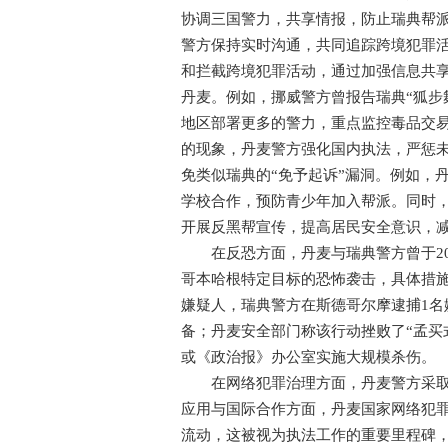
协调三国警力，共享情报，防止瑞典帮
警方保持实时沟通，共同追踪跨境犯罪
和拦截跨境犯罪活动，通过加强信息共
丹麦。例如，挪威警方曾报告瑞典“狐步
地区部署更多的警力，重点监控毒品交
的现象，丹麦警方强化国内执法，严惩
免类似瑞典的“免予起诉”漏洞。例如，
学校合作，预防青少年加入帮派。同时
开展反黑帮宣传，提高居民安
在反恐方面，丹麦与瑞典警方曾于201
哥本哈根特定目标的恐怖袭击，具体措施
嫌疑人，瑞典警方在斯德哥尔摩逮捕1名
备；丹麦安全部门称该行动挫败了“孟买
或《政治报》办公室实施大规模杀伤。
在网络犯罪治理方面，丹麦警方采取了
应用与国际合作方面，丹麦国家网络犯
流动，这被视为执法工作的重要里程碑