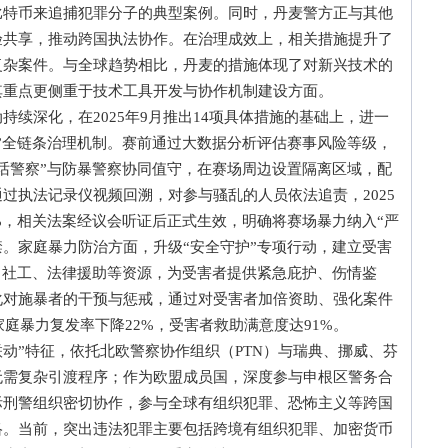
比特币来追捕犯罪分子的典型案例。同时，丹麦警方正与其他
验共享，推动跨国执法协作。在治理成效上，相关措施提升了
复杂案件。与全球趋势相比，丹麦的措施体现了对新兴技术的
其重点更侧重于技术工具开发与协作机制建设方面。
深化，在2025年9月推出14项具体措施的基础上，进一
”全链条治理机制。赛前通过大数据分析评估赛事风险等级，
话警察”与防暴警察协同值守，在赛场周边设置隔离区域，配
过执法记录仪视频回溯，对参与骚乱的人员依法追责，2025
%，相关法案经议会听证后正式生效，明确将赛场暴力纳入“严
禁。家庭暴力防治方面，升级“安全守护”专项行动，建立受害
、社工、法律援助等资源，为受害者提供紧急庇护、伤情鉴
化对施暴者的干预与惩戒，通过对受害者加倍资助、强化案件
家庭暴力复发率下降22%，受害者救助满意度达91%。
”特征，依托北欧警察协作组织（PTN）与瑞典、挪威、芬
无需复杂引渡程序；作为欧盟成员国，深度参与申根区警务合
际刑警组织密切协作，参与全球有组织犯罪、恐怖主义等跨国
络。当前，突出违法犯罪主要包括跨境有组织犯罪、加密货币