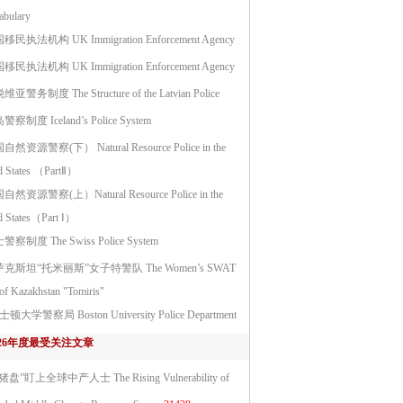
abulary
移民执法机构 UK Immigration Enforcement Agency
移民执法机构 UK Immigration Enforcement Agency
亚警务制度 The Structure of the Latvian Police
察制度 Iceland’s Police System
然资源警察(下） Natural Resource Police in the
d States （PartⅡ）
自然资源警察(上）Natural Resource Police in the
d States（Part Ⅰ）
察制度 The Swiss Police System
克斯坦“托米丽斯”女子特警队 The Women’s SWAT
of Kazakhstan "Tomiris"
顿大学警察局 Boston University Police Department
026年度最受关注文章
猪盘”盯上全球中产人士 The Rising Vulnerability of