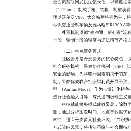
全面佩戴联网式执法记录仪，视频数据实
（9×19mm）制式手枪、警棍、胡椒喷
辆以沃尔沃V90、大众帕萨特等为主，
标识交通管制车辆及雅马哈FJR1300 A
处置机制遵循“先沟通、后处置”流程
手段，强制手段的强度与违法情节严格
（二）特色警务模式
社区警务是丹麦警务的核心特色，以“
社会服务机构—警察协作机制（SSP）
安全的影响。为将犯罪因素消灭于萌芽
制，警察优先联合社会福利员开展干预，
型”（Aarhus Model）作为去激
进行社会融入引导，有效遏制极端主义
科技赋能警务模式成效显著，除数字化
测，通过分析案发时间、地点等数据优
容性，适应丹麦多元社会环境。“共识执
方式吸纳民意，将执法策略与社会期待