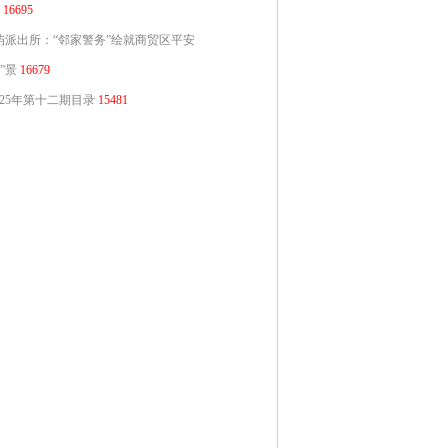
16695
屿派出所：“邻家警务”绘就商贸区平安
”景
16679
025年第十二期目录
15481