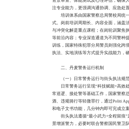
背景审查、体能测试及心理评估，确保
注专业能力，更强调沟通协调、应急处
培训体系由国家警察总局警校局统一管
式。岗前培训周期长、内容全面，涵盖
与冲突化解是重点课程；在岗轮训聚焦
等前沿内容；专业深造通道为不同警种
训练，国家特殊犯罪分局警员则强化跨
执法、实地演练等方式提升实战能力，
二、丹麦警务运行机制
（一）日常警务运行与街头执法规
日常警务运行呈现“科技赋能+高效处置
常巡逻、接处警等基础工作，国家警察
酒、违规骑行等轻微罪行，通过Politi
和电子文书功能，几分钟内即可完成立
街头执法遵循“最小武力+全程留痕”
景增派警力，必要时联合警察国民警卫