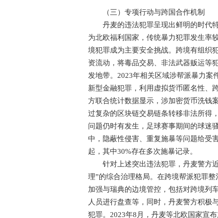
（三）专项行动与跨国合作机制
丹麦的违法犯罪呈现出鲜明的时代特征
为北欧福利国家，传统暴力犯罪发生率
境犯罪成为主要安全挑战。跨境有组织
资流动，将毒品交易、非法武器贩运等
发地带。2023年相关区域涉帮派暴力案
新型金融犯罪，利用虚拟货币匿名性、跨
方联合统计数据显示，涉加密货币洗钱案
过复杂的区块链交易链条转移非法所得
问题仍时有发生，足球赛事期间的球迷
中，隐蔽性侵害、重复施暴等问题给受害者
起，其中30%存在多次施暴记录。
针对上述突出违法犯罪，丹麦警方近年
理”的综合治理格局。在跨境帮派犯罪整治
加强与瑞典的边境管控，包括对跨境列
人员进行盘查等，同时，丹麦警方积极
犯罪。2023年8月，丹麦等北欧国家宣