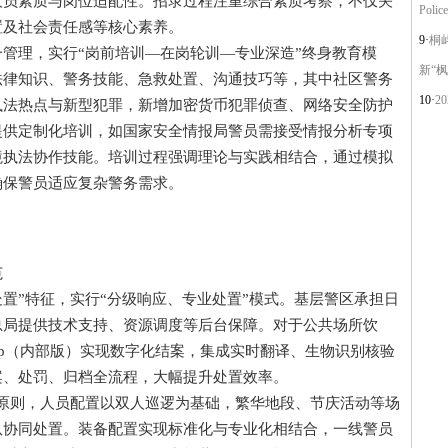
人员素质与岗位适配性。招录过程注重综合素质考察，不仅关
Police
置及社会责任感等核心素养。
9·
桐
理，实行“岗前培训—在岗轮训—专业深造”终身教育模
新“枫
法律知识、警务技能、急救处置、沟通技巧等，其中社区警务
10·
2
执法热点与新型犯罪，新增加密货币犯罪侦查、网络安全防护
提供定制化培训，如国家安全情报局警员需接受情报分析专项
境执法协作技能。培训过程强调理论与实践相结合，通过模拟
确保警员适应复杂警务需求。
范
”特征，实行“分级响应、专业处置”模式。基层警区承担日
总局提供技术支持、资源调度等后台保障。对于公共场所饮
 App（内部版）实现数字化结案，集成实时翻译、生物识别核验
案、处罚、归档全流程，大幅提升处置效率。
原则，人员配置以双人巡逻为基础，繁华地段、节庆活动等场
队协同处置。装备配置实现标准化与专业化相结合，一线警员