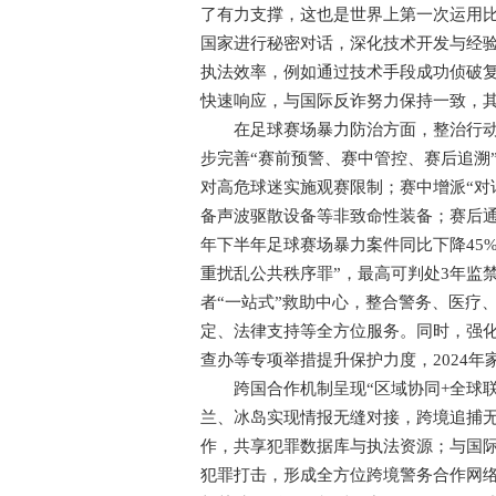
了有力支撑，这也是世界上第一次运用
国家进行秘密对话，深化技术开发与经
执法效率，例如通过技术手段成功侦破
快速响应，与国际反诈努力保持一致，
在足球赛场暴力防治方面，整治行动持续
步完善“赛前预警、赛中管控、赛后追溯
对高危球迷实施观赛限制；赛中增派“对
备声波驱散设备等非致命性装备；赛后通
年下半年足球赛场暴力案件同比下降45
重扰乱公共秩序罪”，最高可判处3年监
者“一站式”救助中心，整合警务、医疗
定、法律支持等全方位服务。同时，强
查办等专项举措提升保护力度，2024年
跨国合作机制呈现“区域协同+全球联动
兰、冰岛实现情报无缝对接，跨境追捕
作，共享犯罪数据库与执法资源；与国
犯罪打击，形成全方位跨境警务合作网