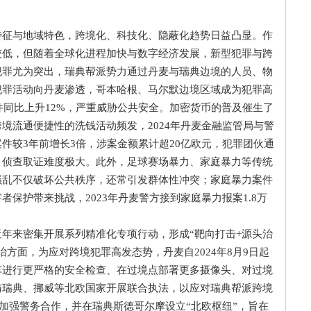
与地域特色，跨境化、科技化、隐蔽化趋势日益凸显。作
较低，但随着全球化进程加快与数字经济发展，新型犯罪与跨
犯罪尤为突出，瑞典帮派势力通过丹麦与瑞典边境的人员、物
犯罪活动向丹麦渗透，哥本哈根、马尔默边境区域成为犯罪高
件同比上升12%，严重威胁公共安全。加密货币的普及催生了
境流通便捷性的洗钱活动频发，2024年丹麦金融监管局与警
件较3年前增长3倍，涉案金额累计超20亿欧元，犯罪团伙通
，侦查取证难度极大。此外，足球赛场暴力、家庭暴力等传统
骚乱不仅破坏公共秩序，还常引发群体性冲突；家庭暴力案件
保护带来挑战，2023年丹麦警方接到家庭暴力报案1.8万
来密集开展系列精准化专项行动，形成“靶向打击+源头治
方面，为应对跨境犯罪高发态势，丹麦自2024年8月9日起
车进行更严格的安全检查、在过境点部署更多摄像头、对过境
与瑞典、挪威等北欧国家开展联合执法，以应对瑞典帮派跨境
布加强警务合作，并在瑞典斯德哥尔摩设立“北欧枢纽”，旨在