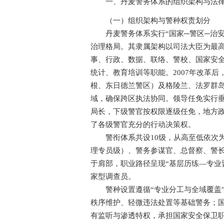
一、丹麦警务体系的组织架构与法律
（一）组织架构与警种权责划分
丹麦警务体系实行“国家─警区─治安
治理格局。其隶属架构以司法大臣为最
事、行政、数据、联络、警校、国家安全
统计、教育培训等职能。2007年改革后，
根、东日德兰警区）及格陵兰、法罗群岛
域，确保跨区执法协同。领导任免实行
局长，下级警官按权限逐级任免，地方
了各级警官充分的行动决策权。
警衔体系共设10级，从高至低依次为
理专员级）、警务参谋官、总督察、警
于肩部，职业路径呈现“基层历练—专业
家型调查员。
警种设置遵循“专业分工与全域覆盖”
秩序维护、轻微违法处置等基础警务；国
有监听与渗透特权，承担国家安全保卫职