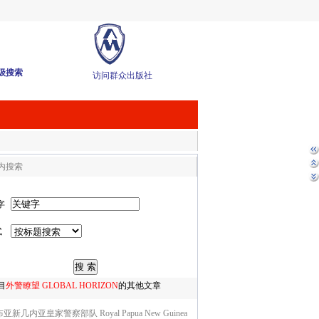
级搜索
访问群众出版社
内搜索
字
式
目
外警瞭望 GLOBAL HORIZON
的其他文章
亚新几内亚皇家警察部队 Royal Papua New Guinea