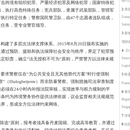
the G
打击跨境有组织犯罪、严重经济犯罪及网络犯罪；国家特殊犯
2·
美
局，执行高危特殊任务；宪兵部队，隶属于武装部队，管辖军
Frame
执行特定任务；警察国民警卫队，由47个志愿者连队组成，
Safety
性任务，受专业警官领导。
3·
新
理的
建了多层次法律支撑体系。2015年8月20日颁布实施的
4·
日本
是通过预防、援助和执法保障社会安全与秩序，界定了犯罪预
Struc
定职责，确立“法无授权不可为”原则，严禁警方以法律未规
Legisl
要求警察仅在“为公共安全且无其他替代方案”时行使强制
5·
欧盟
Dialogbetjente）而非防暴警察。强制措施司法审查制度
Frame
必须在24小时内补报法院审核，实现效率与权力规制的平
6·
新加
际条约为跨境警务协作提供法律依据，议会监督相关法规规范
Regul
边界，形成全方位法律约束网络。
Singa
7·
涉
选”原则，报考者须具备丹麦国籍、完成高等教育，并通过
8·
拉脱维