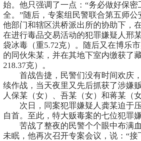
始。他只强调了一点：“务必做好保密
全。”随后，专案组民警联合第五师公
他部门和辖区洪桥派出所的协助下，
在进行毒品交易活动的犯罪嫌疑人邢
袋冰毒（重5.72克）。随后又在博乐
的同伙朱某，并在其地下室内缴获了藏
218.37克）。
首战告捷，民警们没有时间欢庆，
续作战，当天夜里又先后抓获了涉嫌
人保某（女）、吾某（女）和蒋某（
次日，同案犯罪嫌疑人龚某迫于压
自首。至此，特大贩毒案的七位犯罪
苦战了整夜的民警个个眼中布满血
未眠，他再次召开专案会议，说：“接