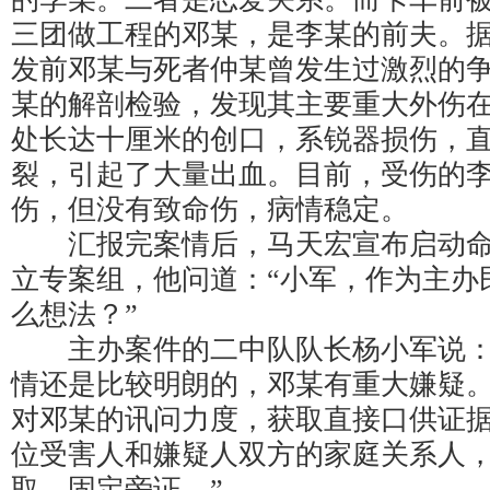
三团做工程的邓某，是李某的前夫。
发前邓某与死者仲某曾发生过激烈的
某的解剖检验，发现其主要重大外伤
处长达十厘米的创口，系锐器损伤，
裂，引起了大量出血。目前，受伤的
伤，但没有致命伤，病情稳定。
汇报完案情后，马天宏宣布启动命
立专案组，他问道：“小军，作为主办
么想法？”
主办案件的二中队队长杨小军说：
情还是比较明朗的，邓某有重大嫌疑
对邓某的讯问力度，获取直接口供证
位受害人和嫌疑人双方的家庭关系人
取、固定旁证。”