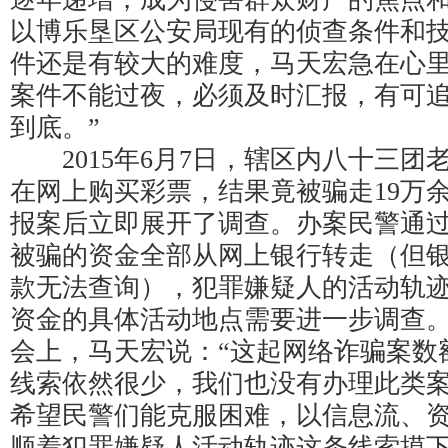
以博乐垦区公安局现有的侦查条件和
件还是有较大的难度，马天宏急在心里
案件不能过夜，必须及时汇报，有可
到底。”
2015年6月7日，辖区内八十三团
在网上购买彩票，结果竟被骗走19万
报案后立即展开了调查。办案民警通
被骗的资金全部从网上银行转走（但
款无法查询），犯罪嫌疑人的活动轨
资金的具体活动地点需要进一步调查
会上，马天宏说：“这起网络诈骗案数
线索依然很少，我们也没有办理此类
希望民警们能克服困难，以信息流、
顺着犯罪嫌疑人活动轨迹这条线索摸下