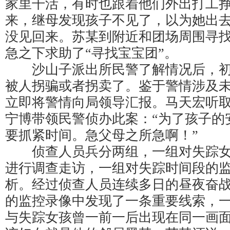
家里干活，有时也跟着他们外出打工
来，继母发现孩子不见了，以为她出
没见回来。苏某到附近和团场周围寻
急之下求助了“寻找宝宝团”。
沙山子派出所民警了解情况后，初
被人拐骗或者拐卖了。鉴于警情涉及
立即将警情向局领导汇报。马天宏听
宁博带领民警侦办此案：“为了孩子的
要抓紧时间。急父母之所急啊！”
侦查人员兵分两组，一组对失踪女
进行调查走访，一组对失踪时间段的
析。经过侦查人员连续多日的昼夜奋
的监控录像中发现了一条重要线索，一
与失踪女孩曾一前一后出现在同一画