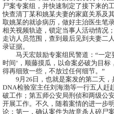
尸案专案组，并快速制定了接下来的
快查清丁某和姚某夫妻的家庭关系及
取姚某的就诊病历，做好主治医生笔
相关视频轨迹，锁定当事人活动情况
走访人员范围，查到最后见到夫妻二
录证据。
马天宏鼓励专案组民警道：“一定要
时间’，顺藤摸瓜，以命案必破为目标
得再细致一些，不放过任何细节。”
9月26日，也就是案发的第二天，
DNA检验室主任刘海渤等一行五人赶
破工作；第五师公安局刑侦和两级公
开展工作。不久，随着案情的进一步
论：第一，确认案件为故意杀人碎尸