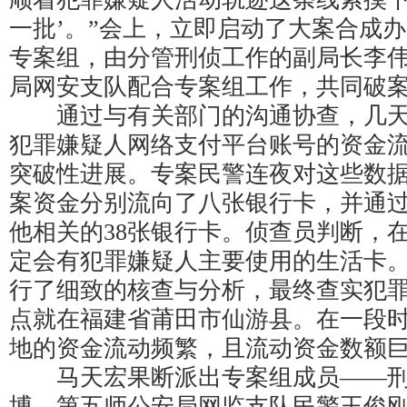
一批’。”会上，立即启动了大案合成
专案组，由分管刑侦工作的副局长李
局网安支队配合专案组工作，共同破
通过与有关部门的沟通协查，几天
犯罪嫌疑人网络支付平台账号的资金
突破性进展。专案民警连夜对这些数
案资金分别流向了八张银行卡，并通
他相关的38张银行卡。侦查员判断，在
定会有犯罪嫌疑人主要使用的生活卡
行了细致的核查与分析，最终查实犯
点就在福建省莆田市仙游县。在一段
地的资金流动频繁，且流动资金数额
马天宏果断派出专案组成员——刑
博、第五师公安局网监支队民警王俊