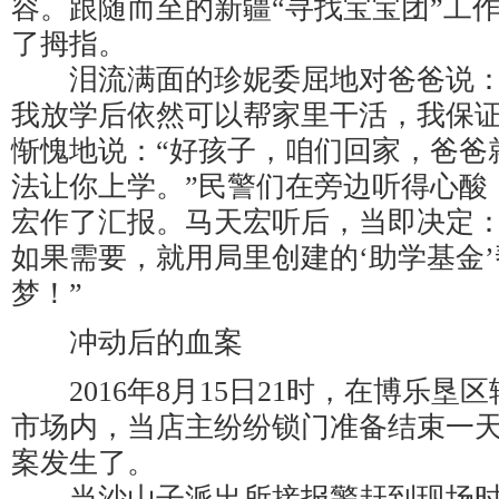
容。跟随而至的新疆“寻找宝宝团”工
了拇指。
泪流满面的珍妮委屈地对爸爸说：
我放学后依然可以帮家里干活，我保证
惭愧地说：“好孩子，咱们回家，爸爸
法让你上学。”民警们在旁边听得心酸
宏作了汇报。马天宏听后，当即决定：
如果需要，就用局里创建的‘助学基金
梦！”
冲动后的血案
2016年8月15日21时，在博乐垦
市场内，当店主纷纷锁门准备结束一
案发生了。
当沙山子派出所接报警赶到现场时