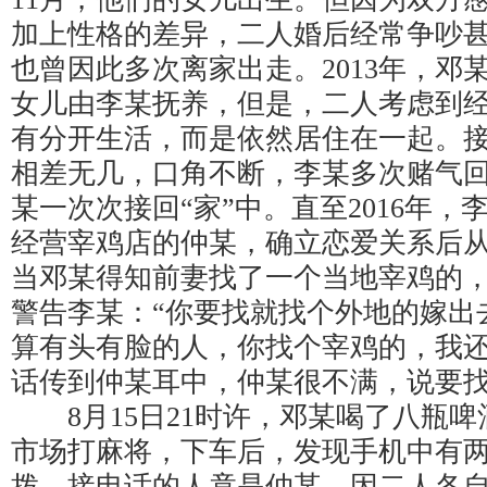
加上性格的差异，二人婚后经常争吵
也曾因此多次离家出走。2013年，邓
女儿由李某抚养，但是，二人考虑到
有分开生活，而是依然居住在一起。
相差无几，口角不断，李某多次赌气
某一次次接回“家”中。直至2016年
经营宰鸡店的仲某，确立恋爱关系后
当邓某得知前妻找了一个当地宰鸡的
警告李某：“你要找就找个外地的嫁出
算有头有脸的人，你找个宰鸡的，我还
话传到仲某耳中，仲某很不满，说要
8月15日21时许，邓某喝了八瓶啤
市场打麻将，下车后，发现手机中有
拨，接电话的人竟是仲某。因二人各