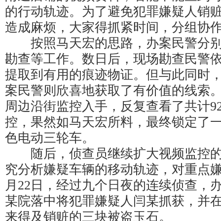
的行动轨迹。为了避免犯罪嫌疑人销
造成麻烦，大家得抓紧时间，分组协作
按照马天宏的思路，办案民警分别
勘查等工作。数日后，现场勘查民警
提取到有用的痕迹物证。但与此同时
案民警则欣喜地获取了有价值的线索
周边沿街监控入手，反复查看了共计9
控，果然如马天宏所料，最终锁定了
色电动三轮车。
随后，侦查员继续扩大视频监控的
究分析嫌疑车辆的移动轨迹，对重点嫌
月22日，经过九个日夜的连续侦查，
某院落中将犯罪嫌疑人闫某抓获，并
来得及销赃的三块被盗玉石。