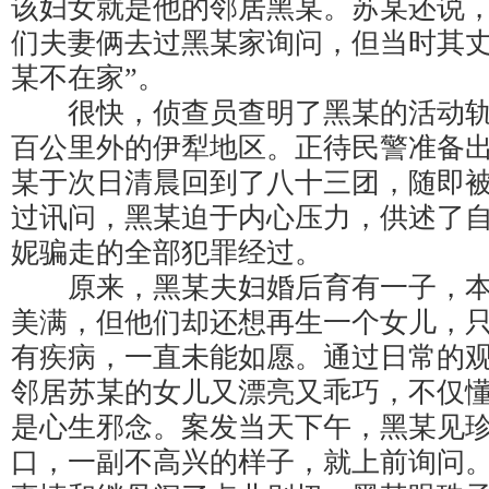
该妇女就是他的邻居黑某。苏某还说
们夫妻俩去过黑某家询问，但当时其丈
某不在家”。
很快，侦查员查明了黑某的活动轨
百公里外的伊犁地区。正待民警准备
某于次日清晨回到了八十三团，随即
过讯问，黑某迫于内心压力，供述了
妮骗走的全部犯罪经过。
原来，黑某夫妇婚后育有一子，本
美满，但他们却还想再生一个女儿，
有疾病，一直未能如愿。通过日常的
邻居苏某的女儿又漂亮又乖巧，不仅
是心生邪念。案发当天下午，黑某见
口，一副不高兴的样子，就上前询问