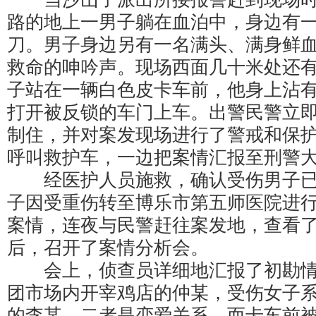
路的地上一男子躺在血泊中，身边有
刀。男子身边另有一名满头、满身鲜
救命的呻吟声。现场西面几十米处还
子站在一辆白色皮卡车前，他身上沾
打开被反锁的车门上车。出警民警立
制住，并对案发现场进行了警戒和保
呼叫救护车，一边把案情汇报至刑警
经医护人员施救，确认受伤男子已
子因受重伤转至博乐市第五师医院进
案情，连夜与民警赶往案发地，查看
后，召开了案情分析会。
会上，侦查员详细地汇报了初勘情
团市场内开宰鸡店的仲某，受伤女子
的李某。二者是恋爱关系。而卡车前