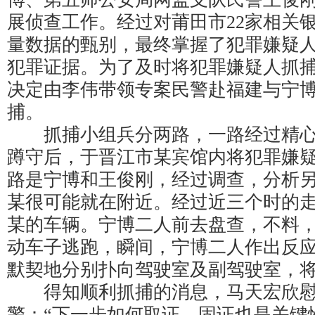
展侦查工作。经过对莆田市22家相关
量数据的甄别，最终掌握了犯罪嫌疑
犯罪证据。为了及时将犯罪嫌疑人抓
决定由李伟带领专案民警赴福建与宁
捕。
抓捕小组兵分两路，一路经过精心布
蹲守后，于晋江市某宾馆内将犯罪嫌
路是宁博和王俊刚，经过调查，分析
某很可能就在附近。经过近三个时的
某的车辆。宁博二人前去盘查，不料
动车子逃跑，瞬间，宁博二人作出反
默契地分别扑向驾驶室及副驾驶室，
得知顺利抓捕的消息，马天宏欣慰
警：“下一步如何取证、固证也是关键