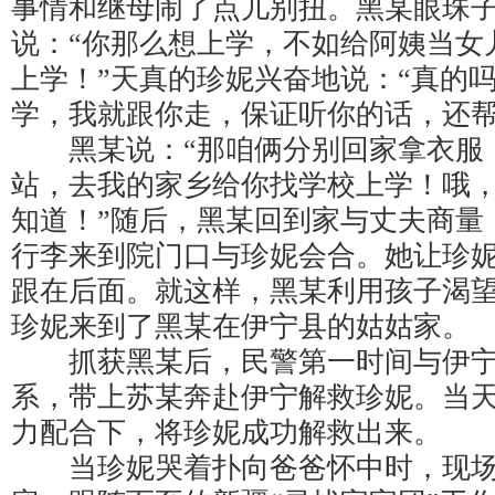
事情和继母闹了点儿别扭。黑某眼珠子
说：“你那么想上学，不如给阿姨当女
上学！”天真的珍妮兴奋地说：“真的
学，我就跟你走，保证听你的话，还帮
黑某说：“那咱俩分别回家拿衣服
站，去我的家乡给你找学校上学！哦
知道！”随后，黑某回到家与丈夫商量
行李来到院门口与珍妮会合。她让珍
跟在后面。就这样，黑某利用孩子渴
珍妮来到了黑某在伊宁县的姑姑家。
抓获黑某后，民警第一时间与伊宁
系，带上苏某奔赴伊宁解救珍妮。当
力配合下，将珍妮成功解救出来。
当珍妮哭着扑向爸爸怀中时，现场