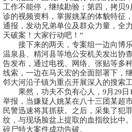
工作不能停，继续勘验；第四，拷贝9
诊的视频资料，掌握姚某的体貌特征
通报，发动兄弟单位及群众力量，全
天破案！大家行动吧！”
接下来的两天，专案组一边向博乐
温泉县、精河县等地公安机关发出协
告发布，通过电视、网络、张贴等多
线索，一边在马天宏的全面部署下，
邻大河沿子镇为重点开展深入的搜索
果然，功夫不负有心人，9月29日1
举报，当嫌疑人姚某在八十三团某超
民警迅速将其抓获。之后，采集了犯
纹，与现场脸盆上提取的血指纹比中。至此
碎尸特大案件成功告破。