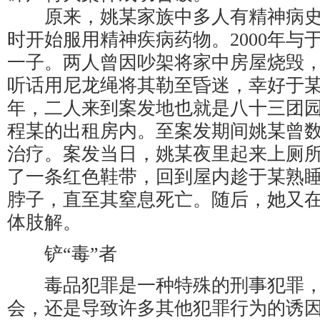
原来，姚某家族中多人有精神病史，
时开始服用精神疾病药物。2000年与
一子。两人曾因吵架将家中房屋烧毁
听话用尼龙绳将其勒至昏迷，幸好于某及
年，二人来到案发地也就是八十三团
程某的出租房内。至案发期间姚某曾
治疗。案发当日，姚某夜里起来上厕
了一条红色鞋带，回到屋内趁于某熟
脖子，直至其窒息死亡。随后，她又
体肢解。
铲“毒”者
毒品犯罪是一种特殊的刑事犯罪，
会，还是导致许多其他犯罪行为的诱