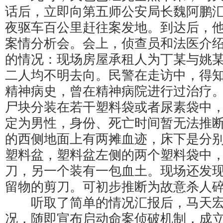
话后，立即向第五师公安局长魏阿鹏
夜驱车百公里赶往案发地。到达后，
案情分析会。会上，侦查员和法医介
的情况：现场房屋承租人为丁某与姚
二人均不明去向。民警在走访中，得
精神病史，曾在精神病院进行过治疗
尸块分装在若干塑料袋或者尿素袋中
定为男性，身份、死亡时间暂无法推
的西侧地面上有两摊血迹，床下是分
塑料盆，塑料盆左侧的两个塑料袋中
刀，另一个装有一包血土。现场还发
留物的剪刀。可初步推断为故意杀人
听取了简单的情况汇报后，马天宏
况，随即宣布启动命案侦破机制，成立“9