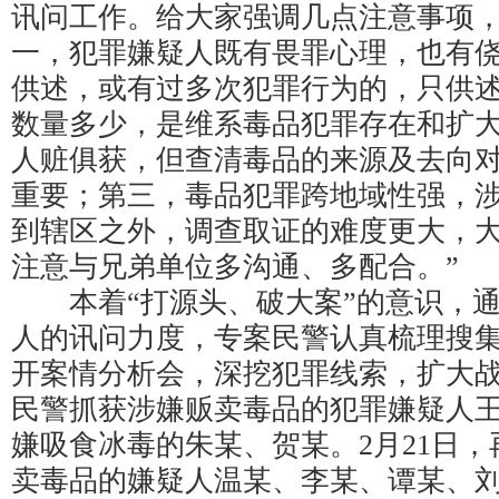
讯问工作。给大家强调几点注意事项
一，犯罪嫌疑人既有畏罪心理，也有
供述，或有过多次犯罪行为的，只供
数量多少，是维系毒品犯罪存在和扩
人赃俱获，但查清毒品的来源及去向
重要；第三，毒品犯罪跨地域性强，
到辖区之外，调查取证的难度更大，
注意与兄弟单位多沟通、多配合。”
本着“打源头、破大案”的意识，通
人的讯问力度，专案民警认真梳理搜
开案情分析会，深挖犯罪线索，扩大战
民警抓获涉嫌贩卖毒品的犯罪嫌疑人
嫌吸食冰毒的朱某、贺某。2月21日
卖毒品的嫌疑人温某、李某、谭某、