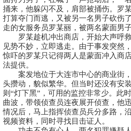
捅来，他躲闪不及，肩部被捅伤。罗
打算夺门而逃，又被另一名男子砍伤
走的女服务员罗某丽，被两名蒙面男
罗某趁机冲出商店，开始大声呼救
见势不妙，立即逃走。由于事发突然
惊吓的罗某只记得两人是蒙面冲入商
法提供。
案发地位于大连市中心的商业街，
头攒动，貌似繁华。但当时还没有安
则“灯下黑”，可用的监控非常少。此
曲波，带领侦查员连夜展开侦查，他
情况后，马上指挥侦查员兵分多路，
视频资料，同时寻找目击证人。
功夫不负有心人，两名犯罪嫌疑人