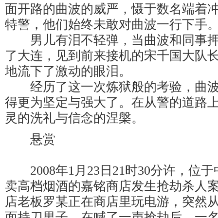
面开路的曲波的威严，慑于数名端着
特警，他们始终未敢对曲波一行下手
男儿有泪不轻弹，当曲波和同事押
了大连，见到前来接机的宋千国大队
地流下了激动的眼泪。
经历了这一次炼狱般的考验，曲波
得更为坚定与强大了。在从警的道路
灵的洗礼与信念的涅槃。
悬赏
2008年1月23日21时30分许，位
卖高档烟酒的嘉铭商店发生抢劫杀人
店老板罗某正在商店里玩电游，突然
面持刀男子，在喊了一声抢劫后，一