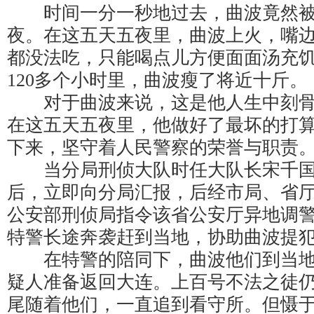
时间一分一秒地过去，曲波竟然被
夜。在这五天五夜里，曲波上火，嘴
都没法吃，只能喝点儿方便面面汤充
120多个小时里，曲波瘦了将近十斤。
对于曲波来说，这是他人生中刻骨
在这五天五夜里，他做好了最坏的打
下来，坚守着人民警察的荣誉与职责
当分局刑侦大队时任大队长宋千国
后，立即向分局汇报，后经市局、省
公安部刑侦局指令该省公安厅异地调
特警长途奔袭赶到当地，协助曲波提
在特警的陪同下，曲波他们到当地
疑人准备返回大连。上百号不法之徒
尾随着他们，一直追到看守所。但慑