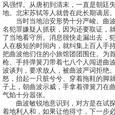
风强悍。从唐初到清末，一直是朝廷
地。北宋苏轼等人就曾在此长期谪居
当时当地治安形势十分严峻。曲波
名犯罪嫌疑人抓获，因为还要取证，
了当地看守所。消息很快走漏出去，
人在极短的时间内，就纠集上百人手
把曲波他们住的小旅馆团团围住。为
枪、手持弹簧刀带着七八个人闯进曲
波谈判，要求放人，被曲波严词拒绝
怒，抬起一只脏兮兮、穿着拖鞋的脚
子上，朝曲波示威，手拿着弹簧刀在
气焰十分嚣张。
曲波敏锐地意识到，对方是在试探
着地利人和，如果让他得寸，下一步