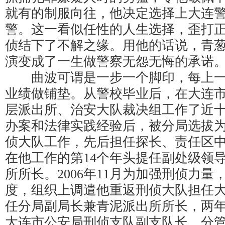
就有的制服向往，他决定选择上大连
警。这一看似任性的人生选择，歪打
侦结下了不解之缘。用他的话说，青
演变成了一生做警察无怨无悔的承诺
曲波可谓是一步一个脚印，每上一
业绩做铺垫。从警校毕业后，在大连
层派出所、治安大队裁决组工作了近
办案和法律实践经验后，被分局选拔
侦大队工作，先后担任探长、责任区中队
在他工作的第14个年头提任副处级领
所所长。2006年11月为加强刑侦力
度，组织上调遣他重返刑侦大队担任大队
任分局副局长兼青泥派出所所长，两
大连市公安局刑侦支队副支队长，分