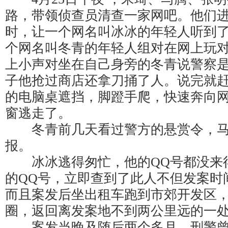
路，带领侦查员清查一家网吧。他们
时，让一个网名叫冰冰的年轻人听到
个网名叫冬青的年轻人组对在网上玩
上小声对坐在自己身旁的冬青说警察
子他抢过商店还拿刀捅了人。说完就
的电脑桌遮挡，脚蹬手爬，快速奔向
窗逃走了。
冬青前几天看过警方的悬赏令，马
报。
冰冰逃得匆忙，他的QQ号都没来
的QQ号，立即查到了此人不但发案时
而且案发后坐出租车跑到市郊开发区
圈，返回离发案地不到两公里远的一
案发当晚及随后两个多月，刑警曾