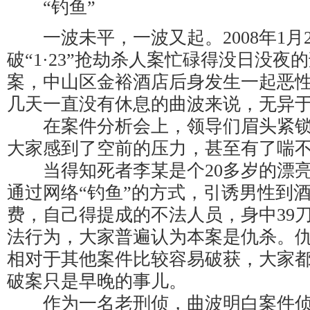
“钓鱼”
一波未平，一波又起。2008年1月
破“1·23”抢劫杀人案忙碌得没日没夜
案，中山区金裕酒店后身发生一起恶
几天一直没有休息的曲波来说，无异
在案件分析会上，领导们眉头紧锁
大家感到了空前的压力，甚至有了喘
当得知死者李某是个20多岁的漂亮
通过网络“钓鱼”的方式，引诱男性到
费，自己得提成的不法人员，身中39
法行为，大家普遍认为本案是仇杀。
相对于其他案件比较容易破获，大家
破案只是早晚的事儿。
作为一名老刑侦，曲波明白案件侦