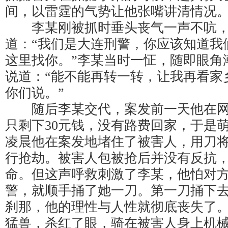
间，以雷霆的气势让他张嘴讲清情况
李某刚被抓时垂头丧气一声不吭，
道：“我们是大连刑警，你应该知道我
这里找你。”李某当时一怔，随即眼角
说道：“能不能再转一转，让我再看家
你们说。”
随后李某交代，案发前一天他在网
只剩下30元钱，没有路费回家，于是
凌晨他在案发地堵住了被害人，用刀
行抢劫。被害人包被抢后并没有反抗
命。但这声呼救刺激了李某，他怕对
警，就顺手捅了她一刀。第一刀捅下
刹那，他的理性与人性就彻底丧失了
猛兽，杀红了眼，骑在被害人身上机