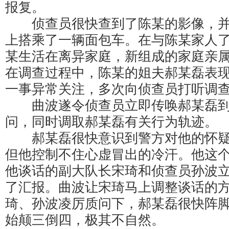
报复。
侦查员很快查到了陈某的影像，并
上搭乘了一辆面包车。在与陈某家人
某生活在离异家庭，新组成的家庭亲
在调查过程中，陈某的姐夫郝某磊表
一事异常关注，多次向侦查员打听调
曲波遂令侦查员立即传唤郝某磊到
问，同时调取郝某磊有关行为轨迹。
郝某磊很快意识到警方对他的怀疑
但他控制不住心虚冒出的冷汗。他这
他谈话的副大队长宋琦和侦查员孙波
了汇报。曲波让宋琦马上调整谈话的
琦、孙波凌厉质问下，郝某磊很快阵
始颠三倒四，极其不自然。