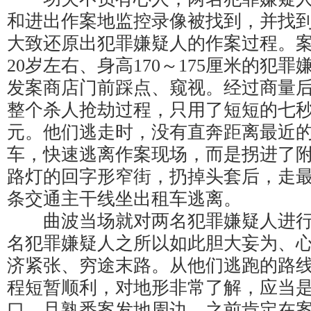
和进出作案地监控录像被找到，并找
大致还原出犯罪嫌疑人的作案过程。
20岁左右、身高170～175厘米的犯
发案商店门前踩点、窥视。经过商量
整个杀人抢劫过程，只用了短短的七
元。他们逃走时，没有直奔距离最近
车，快速逃离作案现场，而是拐进了
路灯的回字形窄街，扔掉头套后，走
条交通主干线坐出租车逃离。
曲波当场就对两名犯罪嫌疑人进行
名犯罪嫌疑人之所以如此胆大妄为、
济紧张、穷途末路。从他们逃跑的路
程短暂顺利，对地形非常了解，应当
口，且熟悉案发地周边，之前肯定在