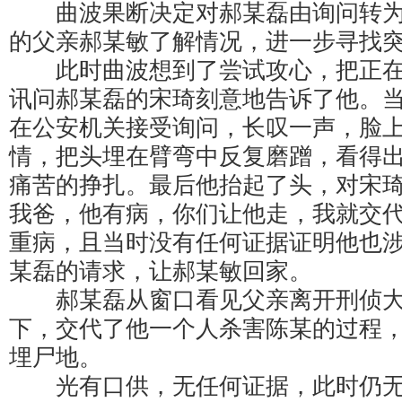
曲波果断决定对郝某磊由询问转为
的父亲郝某敏了解情况，进一步寻找
此时曲波想到了尝试攻心，把正在
讯问郝某磊的宋琦刻意地告诉了他。
在公安机关接受询问，长叹一声，脸
情，把头埋在臂弯中反复磨蹭，看得
痛苦的挣扎。最后他抬起了头，对宋琦
我爸，他有病，你们让他走，我就交代
重病，且当时没有任何证据证明他也
某磊的请求，让郝某敏回家。
郝某磊从窗口看见父亲离开刑侦大
下，交代了他一个人杀害陈某的过程
埋尸地。
光有口供，无任何证据，此时仍无