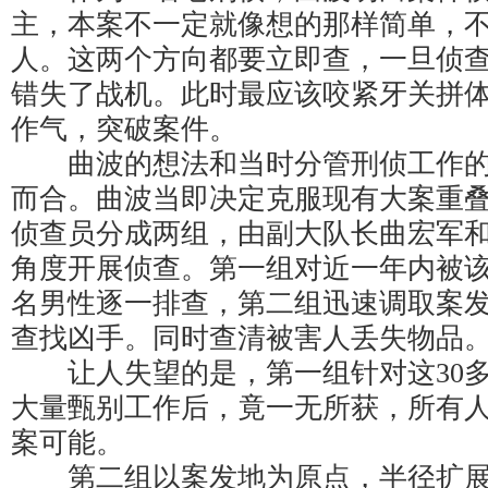
主，本案不一定就像想的那样简单，
人。这两个方向都要立即查，一旦侦
错失了战机。此时最应该咬紧牙关拼
作气，突破案件。
曲波的想法和当时分管刑侦工作的
而合。曲波当即决定克服现有大案重
侦查员分成两组，由副大队长曲宏军
角度开展侦查。第一组对近一年内被该女
名男性逐一排查，第二组迅速调取案
查找凶手。同时查清被害人丢失物品
让人失望的是，第一组针对这30多
大量甄别工作后，竟一无所获，所有
案可能。
第二组以案发地为原点，半径扩展