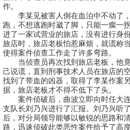
作。
李某见被害人倒在血泊中不动了，
跑，不想逃跑时崴了脚，只能一瘸一
进了一家试营业的旅店，没有进行身
旅店时，旅店老板怕惹麻烦，就谎称
使得案件侦查工作走了许多弯路。
当侦查员再次找到旅店老板，他竟
己说谎，直到刑事技术人员在旅店的
找到了带血的凶器，取得了李某作案
据，旅店老板才不得不低下了头。
案件侦破后，曲波立即向时任大连
支队长刘乃兴进行了汇报。刘乃兴听
后，对分局领导能够以敏锐的思路和
路，迅速侦破此类恶性案件给予了高