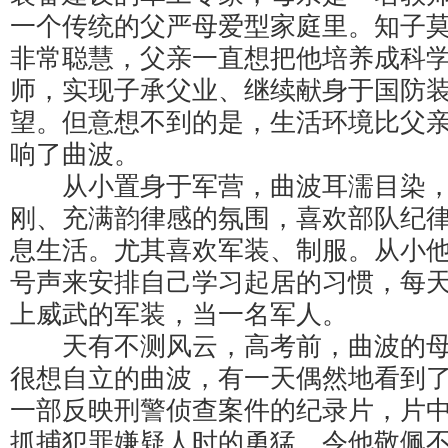
一个传统的父严母爱型家庭里。知子
非常聪慧，父亲一直想把他培养成科
师，实现子承父业、继续献身于国防
望。但意想不到的是，生活环境比父
响了曲波。
从小置身于军营，曲波耳濡目染，
刚、充满韵律感的氛围，喜欢部队纪
息生活。尤其喜欢军装、制服。从小
号声来安排自己学习起居的习惯，每
上威武的军装，当一名军人。
天有不测风云，高考前，曲波的母
很想自立的曲波，有一天偶然地看到
一部反映刑警侦查案件的纪录片，片
抓捕犯罪嫌疑人时的勇猛，令他敬佩