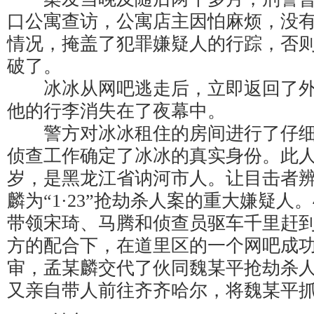
口公寓查访，公寓店主因怕麻烦，没
情况，掩盖了犯罪嫌疑人的行踪，否
破了。
冰冰从网吧逃走后，立即返回了外
他的行李消失在了夜幕中。
警方对冰冰租住的房间进行了仔细
侦查工作确定了冰冰的真实身份。此人
岁，是黑龙江省讷河市人。让目击者
麟为“1·23”抢劫杀人案的重大嫌疑人。
带领宋琦、马腾和侦查员驱车千里赶
方的配合下，在道里区的一个网吧成
审，孟某麟交代了伙同魏某平抢劫杀
又亲自带人前往齐齐哈尔，将魏某平