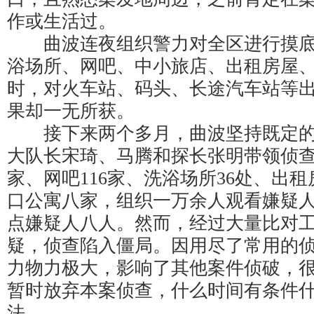
作或生活过。
曲波连夜组织警力对全区进行摸底
浴场所、网吧、中小旅店、出租房屋
时，对火车站、码头、长途汽车站等
果却一无所获。
接下来两个多月，曲波坚持既定的
大队长宋琦、马腾和探长张明带领侦查
家、网吧116家、洗浴场所36处、出租
口公寓八家，组织一万余人观看嫌疑
点嫌疑人八人。然而，经过大量比对
疑，侦查陷入僵局。因用尽了常用的
力物力极大，影响了其他案件侦破，
暂时放弃本案侦查，什么时间有条件
法。