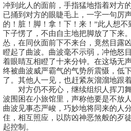
冲到此人的面前，手指猛地指着对方
已捅到对方的眼睫毛上，一字一句厉声
的！脏！脚！拿！下！来！”此人想不
下子愣了，不由自主地把脚放了下来
怂，在同伙面前下不来台，竟然目露
瞪起了曲波。曲波毫不示弱，冲他怒
着眼睛互相瞪了十来分钟。在这场无
终被曲波威严霸气的气势所震慑，低
了。其他人一见，也赶紧灰溜溜地跟
对方仍不死心，继续组织人挥刀舞
波围困在小旅馆里，声称他要是不放
曲波见事态严峻，巧妙地将同来的人
住，相互照应，以防凶神恶煞般的歹
起控制。