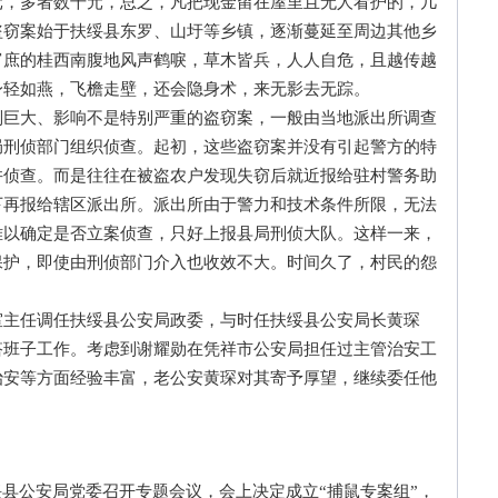
元，多者数千元，总之，凡把现金留在屋里且无人看护的，几
盗窃案始于扶绥县东罗、山圩等乡镇，逐渐蔓延至周边其他乡
富庶的桂西南腹地风声鹤唳，草木皆兵，人人自危，且越传越
身轻如燕，飞檐走壁，还会隐身术，来无影去无踪。
大、影响不是特别严重的盗窃案，一般由当地派出所调查
局刑侦部门组织侦查。起初，这些盗窃案并没有引起警方的特
并侦查。而是往往在被盗农户发现失窃后就近报给驻村警务助
下再报给辖区派出所。派出所由于警力和技术条件所限，无法
难以确定是否立案侦查，只好上报县局刑侦大队。这样一来，
保护，即使由刑侦部门介入也收效不大。时间久了，村民的怨
任调任扶绥县公安局政委，与时任扶绥县公安局长黄琛
搭班子工作。考虑到谢耀勋在凭祥市公安局担任过主管治安工
治安等方面经验丰富，老公安黄琛对其寄予厚望，继续委任他
县公安局党委召开专题会议，会上决定成立“捕鼠专案组”，