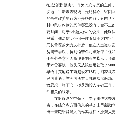
彻底治理“鼠患”。作为此次专案的主帅
发地，重新勘查现场，走访群众，试图
的书生政委的行为不是很理解，有的认为
村中鼠窃狗偷的案件哪里没有，犯不上
要时间；对于“小题大作”的说法，他则
严重。他深信，任何一件看似不大的“小
局长黄琛的大力支持后，他在入室盗窃
贫问苦会议，特别邀请各村镇治保主任
于全心全意为人民服务的有关指示，还请
手术需要钱，他头天从镇信用社取了50
早给甘蔗地送了两趟农家肥后，回家就
民的遭遇，与会的所有人都被深深触动。
敌思想，静下心、攒足劲投入基础工作
件相关的线索。
在谢耀勋的带领下，专案组连续奔波两
者，在综合多方面信息的基础上重新勘
出一些犯罪嫌疑人的作案规律：嫌疑人更