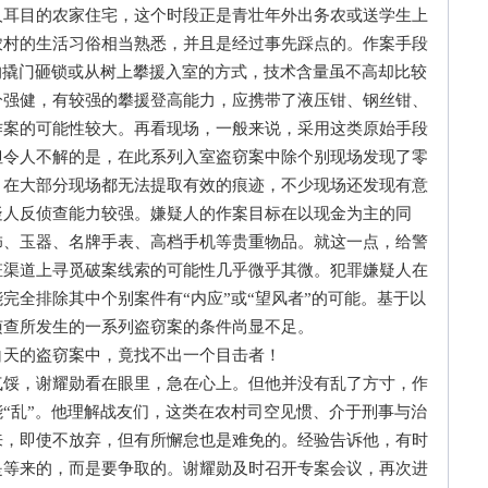
人耳目的农家住宅，这个时段正是青壮年外出务农或送学生上
农村的生活习俗相当熟悉，并且是经过事先踩点的。作案手段
的撬门砸锁或从树上攀援入室的方式，技术含量虽不高却比较
分强健，有较强的攀援登高能力，应携带了液压钳、钢丝钳、
作案的可能性较大。再看现场，一般来说，采用这类原始手段
但令人不解的是，在此系列入室盗窃案中除个别现场发现了零
，在大部分现场都无法提取有效的痕迹，不少现场还发现有意
疑人反侦查能力较强。嫌疑人的作案目标在以现金为主的同
饰、玉器、名牌手表、高档手机等贵重物品。就这一点，给警
赃渠道上寻觅破案线索的可能性几乎微乎其微。犯罪嫌疑人在
完全排除其中个别案件有“内应”或“望风者”的可能。基于以
侦查所发生的一系列盗窃案的条件尚显不足。
天的盗窃案中，竟找不出一个目击者！
，谢耀勋看在眼里，急在心上。但他并没有乱了方寸，作
“乱”。他理解战友们，这类在农村司空见惯、介于刑事与治
来，即使不放弃，但有所懈怠也是难免的。经验告诉他，有时
是等来的，而是要争取的。谢耀勋及时召开专案会议，再次进