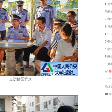
1·
刑
局长
2·
做
3·
马
4·
“
5·
电
6·
李
7·
微
8·
勇
军
49
走访辖区群众
9·
“
治区
10·
李