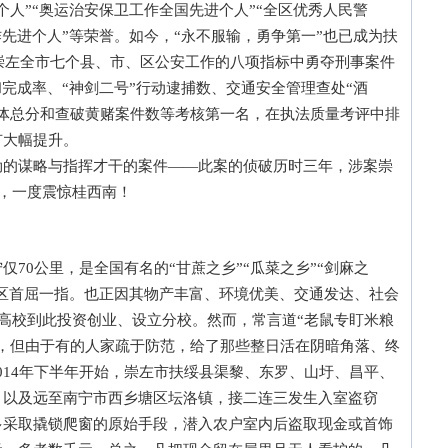
个人”“奥运治安保卫工作全国先进个人”“全区优秀人民警
作先进个人”等荣誉。如今，“永不服输，勇争第一”也已成为扶
在崇左全市七个县、市、区公安工作的八项指标中勇夺刑事案件
和完成率、“神剑二号”行动逮捕数、交通安全管理查处“酒
体总分和查破黄赌案件数等考核第一名，在执法质量考评中排
有大幅提升。
谋略与指挥才干的案件——此案的侦破历时三年，涉案崇
起，一度震惊桂西南！
0公里，是全国有名的“甘蔗之乡”“瓜菜之乡”“剑麻之
地区首屈一指。也正因其物产丰富、环境优美、交通发达、社会
名高校到此投资创业、设立分校。然而，常言道“老鼠专盯米粮
，但由于有的人家疏于防范，给了那些整日活在阴暗角落、终
014年下半年开始，崇左市扶绥县渠黎、东罗、山圩、昌平、
，以及远至南宁市西乡塘区坛洛镇，接二连三发生入室盗窃
多采取撬锁爬窗的原始手段，潜入农户室内后盗取现金或首饰