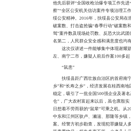
他先后获评“全国收枪治爆专项工作先进
察”“全区公安机关信访案件专项治理工
绥公安精神。2016年，扶绥县公安局
破案数、打击盗抢骗“春季行动”破案数
驾”案件数及现场处罚数、反恐大比武团
名第二，人民群众安全感和满意度也均
这次仅讲述一件能够集中体现谢耀勋的
左、南宁二市，嫌疑人前后作案100多
“鼠患”
扶绥县距广西壮族自治区的首府南宁仅7
乡”和“长寿之乡”，经济发展在桂西南
稳定，吸引了一批全国500强企业及著
仓”，广大农村富起来以后，虽仓廪殷实
日想着不劳而获的“鼠辈”可乘之机。从2
中东和江州区驮卢、濑湍、那隆等乡镇
案。经警方初步勘查，发现犯罪嫌疑人