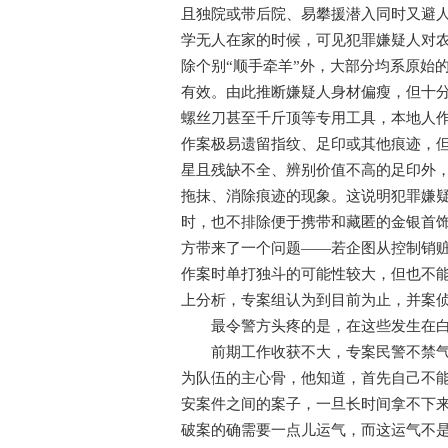
且独院或带后院、易攀援潜入同时又避
学无人在家的时候，可见犯罪嫌疑人对
除个别“顺手牵羊”外，大部分均系原始
有效。由此推断嫌疑人身材偏瘦，但十
螺丝刀甚至千斤顶等专用工具，本地人
作案极易遗留指纹、足印或其他痕迹，
星且残缺不全、辨别价值不高的足印外
拖抹、消除痕迹的现象。这说明犯罪嫌
时，也不排除便于携带和藏匿的金银首
方带来了一个问题——若企图从控制销
作案时单打独斗的可能性较大，但也不能
上分析，专案组认为到目前为止，并案
最令警方头疼的是，在这些发生在白
前期工作收获不大，专案民警不禁气馁
为队伍的主心骨，他知道，首先自己不能
安案件之间的案子，一旦长时间拿不下
破案的确需要一点儿运气，而这运气不