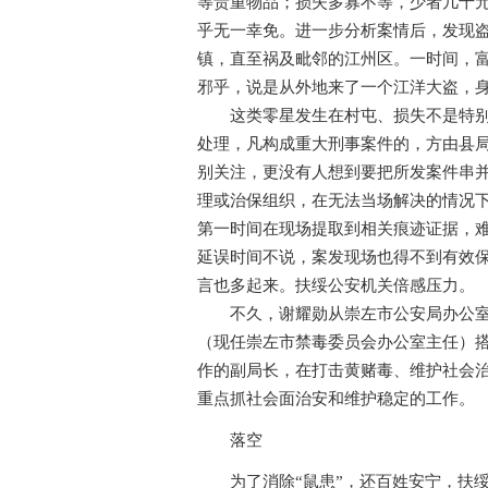
等贵重物品；损失多寡不等，少者几十
乎无一幸免。进一步分析案情后，发现
镇，直至祸及毗邻的江州区。一时间，
邪乎，说是从外地来了一个江洋大盗，
这类零星发生在村屯、损失不是特别巨
处理，凡构成重大刑事案件的，方由县
别关注，更没有人想到要把所发案件串
理或治保组织，在无法当场解决的情况
第一时间在现场提取到相关痕迹证据，
延误时间不说，案发现场也得不到有效
言也多起来。扶绥公安机关倍感压力。
不久，谢耀勋从崇左市公安局办公室主
（现任崇左市禁毒委员会办公室主任）
作的副局长，在打击黄赌毒、维护社会
重点抓社会面治安和维护稳定的工作。
落空
为了消除“鼠患”，还百姓安宁，扶绥