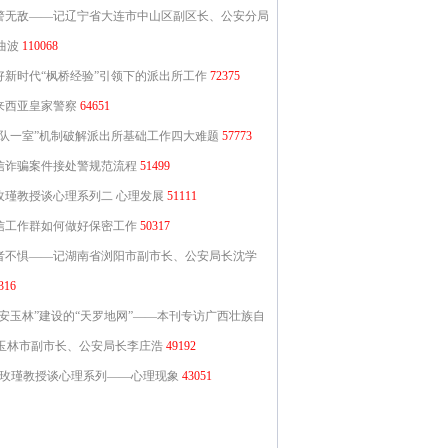
警无敌——记辽宁省大连市中山区副区长、公安分局
曲波
110068
好新时代“枫桥经验”引领下的派出所工作
72375
来西亚皇家警察
64651
三队一室”机制破解派出所基础工作四大难题
57773
信诈骗案件接处警规范流程
51499
玫瑾教授谈心理系列二 心理发展
51111
信工作群如何做好保密工作
50317
者不惧——记湖南省浏阳市副市长、公安局长沈学
316
平安玉林”建设的“天罗地网”——本刊专访广西壮族自
玉林市副市长、公安局长李庄浩
49192
玫瑾教授谈心理系列——心理现象
43051