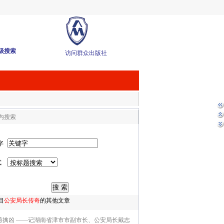
级搜索
访问群众出版社
内搜索
字
式
目
公安局长传奇
的其他文章
勇擒凶 ——记湖南省津市市副市长、公安局长戴志