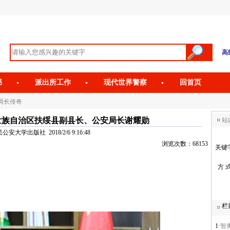
高
书
派出所工作
现代世界警察
回首页
局长传奇
壮族自治区扶绥县副县长、公安局长谢耀勋
站
安大学出版社 2018/2/6 9:16:48
浏览次数：68153
关键
方 
栏
1·
智