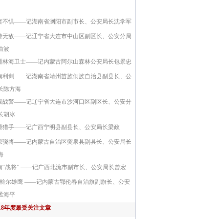
者不惧——记湖南省浏阳市副市长、公安局长沈学军
警无敌——记辽宁省大连市中山区副区长、公安分局
曲波
疆林海卫士——记内蒙古阿尔山森林公安局长包景忠
南利剑——记湖南省靖州苗族侗族自治县副县长、公
长陈方海
霆战警——记辽宁省大连市沙河口区副区长、公安分
长胡冰
陲猎手——记广西宁明县副县长、公安局长梁政
原骁将——记内蒙古自治区突泉县副县长、公安局长
海
南“战将” ——记广西北流市副市长、公安局长曾宏
斡尔雄鹰 ——记内蒙古鄂伦春自治旗副旗长、公安
孟海平
018年度最受关注文章