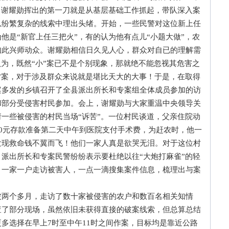
，谢耀勋挥出的第一刀就是从基层基础工作抓起，带队深入案
从纷繁复杂的线索中理出头绪。开始，一些民警对这位新上任
他是“新官上任三把火”，有的认为他有点儿“小题大做”，农
如此兴师动众。谢耀勋相信日久见人心，群众对自已的理解需
认为，既然“小”案已不是个别现象，那就绝不能忽视其危害之
”案，对于涉及群众来说就是堪比天大的大事！于是，在取得
案多发的乡镇召开了全县派出所长和专案组全体成员参加的访
和部分受侵害村民参加。会上，谢耀勋与大家重温中央领导关
一些被侵害的村民当场“诉苦”。一位村民谈道，父亲住院动
00元存款准备第二天中午到医院支付手术费，为赶农时，他一
发现救命钱不翼而飞！他们一家人真是欲哭无泪。对于这位村
派出所长和专案民警纷纷表示要杜绝以往“大炮打麻雀”的轻
，一家一户走访被害人，一点一滴搜集案件信息，梳理出与案
个多月，走访了数十家被侵害的农户和数百名相关知情
查了部分现场，虽然依旧未获得直接的破案线索，但总算总结
多选择在早上7时至中午11时之间作案，目标均是靠近公路