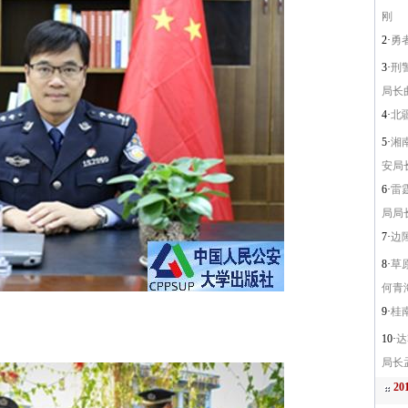
刚
2·
勇
3·
刑
局长
4·
北
5·
湘
安局
6·
雷
局局
7·
边
8·
草
何青
9·
桂
10·
达
局长
2