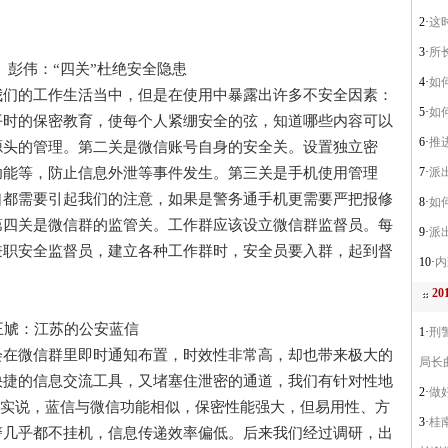
2·
这
3·
所
伟：“四关”杜绝安全隐患
4·
如
的工作生活当中，但是在使用中暴露出许多不安全因素：
5·
如
平时的保密教育，使每个人紧绷安全的弦，知道哪些内容可以
6·
推
源头的管理。第二关是微信账号自身的安全关。设置独立密
功能等，防止信息外泄等事件发生。第三关是手机使用管理
7·
派
口都需要引起我们的注意，如果是警务通手机更需要严把报修
8·
如
第四关是微信群的监管关。工作群应该设立微信群监督员。每
9·
派
兼职安全监督员，建立各种工作群时，安全员要入群，起到督
10·
内
2
虓：江苏的公安蓝信
1·
刑
微信群里即时通知布置，时效性非常高，却也带来极大的
局长
快捷的信息交流工具，又堵塞住泄密的通道，我们有针对性地
2·
做
话实说，蓝信与微信功能相似，保密性能强大，但易用性、方
3·
桂
警几乎都不挂机，信息传递效率偏低。后来我们经过调研，出