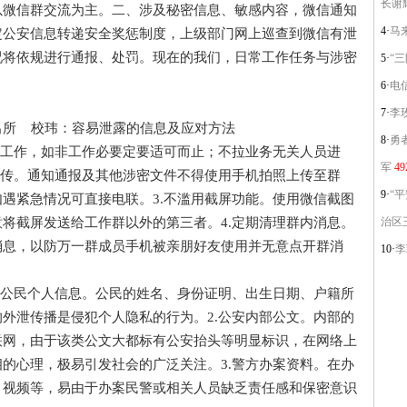
长谢
以微信群交流为主。二、涉及秘密信息、敏感内容，微信通知
4·
马
定公安信息转递安全奖惩制度，上级部门网上巡查到微信有泄
况将依规进行通报、处罚。现在的我们，日常工作任务与涉密
5·
“
6·
电
7·
李
所 校玮：容易泄露的信息及应对方法
8·
勇
工作，如非工作必要定要适可而止；不拉业务无关人员进
军
49
上传。通知通报及其他涉密文件不得使用手机拍照上传至群
9·
“
遇紧急情况可直接电联。3.不滥用截屏功能。使用微信截图
将截屏发送给工作群以外的第三者。4.定期清理群内消息。
治区
消息，以防万一群成员手机被亲朋好友使用并无意点开群消
10·
李
公民个人信息。公民的姓名、身份证明、出生日期、户籍所
外泄传播是侵犯个人隐私的行为。2.公安内部公文。内部的
联网，由于该类公文大都标有公安抬头等明显标识，在网络上
的心理，极易引发社会的广泛关注。3.警方办案资料。在办
、视频等，易由于办案民警或相关人员缺乏责任感和保密意识