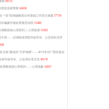
耀勋
68135
来西亚皇家警察
64630
三队一室”机制破解派出所基础工作四大难题
57759
信诈骗案件接处警规范流程
51480
玫瑾教授谈心理系列二 心理发展
51092
者不惧——记湖南省浏阳市副市长、公安局长沈学
298
平安玉林”建设的“天罗地网”——本刊专访广西壮族自
玉林市副市长、公安局长李庄浩
49178
玫瑾教授谈心理系列——心理现象
43047