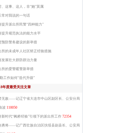
时、这事、这人，非“她”莫属
长常对我说的一句话
何提升派出所民警“四种能力”
何提升规范执法的能力水平
进预防警务建设的新举措
出所的未成年人社区矫正经验措施
何发展壮大群防群治力量
出所的爱警暖警新举措
勤工作如何“迭代升级”
018年度最受关注文章
警无敌——记辽宁省大连市中山区副区长、公安分局
曲波
110050
好新时代“枫桥经验”引领下的派出所工作
72354
南勇将——记广西壮族自治区扶绥县副县长、公安局