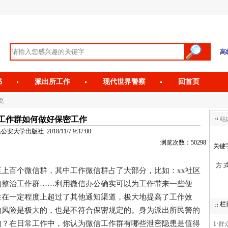
高
书
派出所工作
现代世界警察
回首页
说
工作群如何做好保密工作
站
安大学出版社 2018/11/7 9:37:00
浏览次数：50298
关键
方 
百个微信群，其中工作微信群占了大部分，比如：xx社区
狗整治工作群……利用微信办公确实可以为工作带来一些便
性在一定程度上超过了其他通知渠道，极大地提高了工作效
栏
的风险是极大的，也是不符合保密规定的。身为派出所民警的
的？在日常工作中，你认为微信工作群有哪些泄密隐患是值得
1·
群