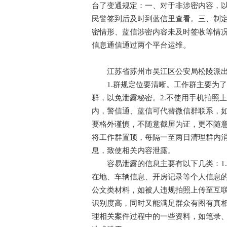
台了变通规定：一、对于非涉密内容，
民警签到后及时到蓝信里查看。三、制
密情形、蓝信涉密内容未及时签收等情
信息通信通过两个平台运维。
江苏省苏州市吴江区公安局松陵派出
1.群规定位要清晰。工作群主要为了
群，以免泄露秘密。2.不使用手机拍照
内，警信通、蓝信可代替微信群联系，如
要格外谨慎，不随意截屏为证，更不随意
将工作群置顶，每隔一至两日清理群内
息，致使相关内容泄露。
容易泄露的信息主要有以下几类：1.
在地、车辆信息、开房记录等个人信息的
公文类材料，如被人违规拍照上传至互
识别度高，同时又能满足群众有图有真相
理相关案件过程中的一些资料，如笔录