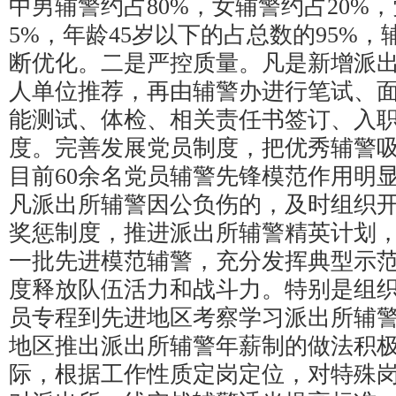
中男辅警约占80%，女辅警约占20%
5%，年龄45岁以下的占总数的95%
断优化。二是严控质量。凡是新增派
人单位推荐，再由辅警办进行笔试、
能测试、体检、相关责任书签订、入
度。完善发展党员制度，把优秀辅警
目前60余名党员辅警先锋模范作用明
凡派出所辅警因公负伤的，及时组织
奖惩制度，推进派出所辅警精英计划
一批先进模范辅警，充分发挥典型示
度释放队伍活力和战斗力。特别是组
员专程到先进地区考察学习派出所辅
地区推出派出所辅警年薪制的做法积
际，根据工作性质定岗定位，对特殊