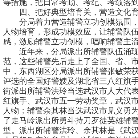
等措施，把日常考勤、考纪、考绩落
四、把好典型培育关，营造文化育
分局着力营造辅警立功创模氛围，
人物培育，形成功模效应，让辅警队
感，激励辅警立功创模，唱响辅警主
近年来，分局派出所辅警队伍涌现
范，这些辅警先后走上了全国、省、
中，东西湖区分局派出所辅警张敏荣
评选的全国好警嫂及湖北省三八红旗
街派出所辅警洪玲当选武汉市人大代
红旗手、武汉市五一劳动奖章，武汉
人物；辅警余其林当选武汉市见义勇
了走马岭派出所勇斗持刀歹徒英雄辅
型。派出所辅警洪玲、余其林是《武