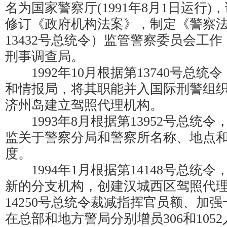
名为国家警察厅(1991年8月1日运行
修订《政府机构法案》，制定《警察
13432号总统令）监管警察委员会工
刑事调查局。
1992年10月根据第13740号总统
和情报局，将其职能并入国际刑警组
济州岛建立驾照代理机构。
1993年8月根据第13952号总统
监关于警察分局和警察所名称、地点
度。
1994年1月根据第14148号总统令
新的分支机构，创建汉城西区驾照代理
14250号总统令裁减指挥官员额、加
在总部和地方警局分别增员306和1052