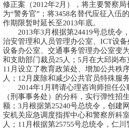
修正案（2012年2月），将主要警察局
为“警务官”；将3458名替代应征入
作期限暂时延长至2013年底。
2013年3月根据第24419号总统
治安管理和人员管理办公室、ICT设备
设备办公室、交通事务管理办公室变
和支助部门裁员25人；5月在大邱岗布
11月设立了教育政策处、增加公共秩序
人；12月废除和减少公共官员特殊服
2014年1月聘请心理咨询师担任公
（刑事事务处）的分科，实行弹性招
额；3月根据第25240号总统令，创
安机关应急调度指挥中心和警察所科室，
人；11月根据第25755号总统令，仁