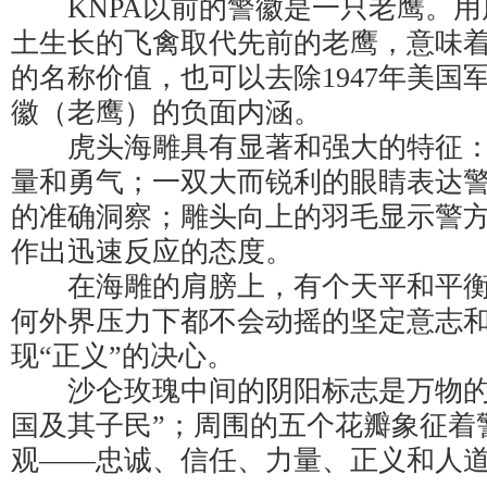
KNPA以前的警徽是一只老鹰。用
土生长的飞禽取代先前的老鹰，意味
的名称价值，也可以去除1947年美国
徽（老鹰）的负面内涵。
虎头海雕具有显著和强大的特征：
量和勇气；一双大而锐利的眼睛表达
的准确洞察；雕头向上的羽毛显示警
作出迅速反应的态度。
在海雕的肩膀上，有个天平和平衡杆
何外界压力下都不会动摇的坚定意志
现“正义”的决心。
沙仑玫瑰中间的阴阳标志是万物的
国及其子民”；周围的五个花瓣象征着
观——忠诚、信任、力量、正义和人