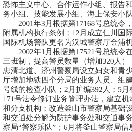
恐怖主义中心、合作运作小组、报告
务小组、技能发展小组、海上保安小
2001年3月根据第17168号总统
附属机构执行条例；12月成立仁川国
国际机场警队更名为汉城警察厅金浦
2002年1月根据第17521号总统
三班制，提高警员数量（增加320人
忠清北道、济州警察局设立妇女和青
厅增加地铁四个分局的业务人员、组建
号线的检查小队；2月扩编392人；5
171号法令修订业务管理办法，建立
和分支机构；改造釜山市警察局基础
和交通处分解为防护事务处和交通事务
察局“警察乐队”；6月将釜山警察局