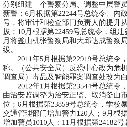
分别组建一个警察分局、调整中层警员衔
新警；6月根据第22244号总统令、内
号，将审计和检查部门负责人的提升
拔；10月根据第22459号总统令，组
月将釜山机张警察局和大邱达成警察
级。
2011年5月根据第22919号总统
称。（公共安全局）反恐中心改为危
调查局）毒品及智能罪案调查处改为
2012年1月根据第23544号总统
由治安监调整为治安正监、取消釜山
位；6月根据第23859号总统令，学
交通管理部门增加警力120人；9月根据
增加警员1010人；11月根据第2418