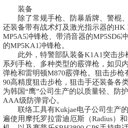
装备
除了常规手枪、防暴盾牌、警棍、钛
还装备带有战术灯及激光指示器的HK M
MP5A5冲锋枪、带消音器的MP5SD
的MP5KA1冲锋枪。
此外，特警部队装备K1A1突击步枪，
系列手枪、多种类型的霰弹枪，如贝内
弹枪和雷明顿M870霰弹枪。狙击步枪有HK
90高精度狙击步枪，狙击手还装备各
为韩国“鹰”公司生产的以质量轻、防
AAA级防弹背心。
联络工具有Kukjae电子公司生产
遍使用摩托罗拉雷迪厄斯（Radius）和
机，以及赛普乐SRH3800 GPS手持电话