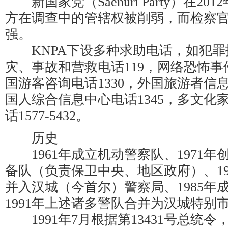
新国家党（Saenuri Party）在2
方在调查中的管辖权被削弱，而检察
强。
KNPA下设多种求助电话，如犯罪报
灾、事故和营救电话119，网络恐怖事
国游客咨询电话1330，外国旅游者信息
国人综合信息中心电话1345，多文化
话1577-5432。
历史
1961年成立机动警察队、1971年
备队（负责保卫中央、地区政府）、19
并入汉城（今首尔）警察局、1985年
1991年上述诸多警队合并为汉城特别
1991年7月根据第13431号总统