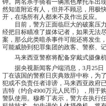
钟。两名杀手骑着一辆黑色摩托车出
然知道附近有人，但并不顾忌，用极
开，在场所有人都来不及作出反应。
目前，警方正面临巨大的破案压力
经把目标瞄准了媒体记者，如果无法
案，那么此类暗杀事件可能还将发生
可能威胁到犯罪集团的政客、警察、
马来西亚警察将配备穿戴式摄像机
据央视新闻客户端消息，3月25日
丁在该国的警察日庆典致辞中称，为
犯或不负责任者诽谤，马来西亚政府已批
吉特（约合4900万元人民币），用于
警队使用。穆希丁表示，警方在执行
科技技术，如先进的人体摄像机，将