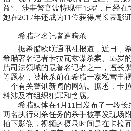
益”。涉事警官波特现年48岁，已经在
她在2017年还成为11位获得局长表
希腊著名记者遭暗杀
据希腊欧联通讯社报道，近日，希
希腊著名记者卡拉瓦兹谋杀案。53岁
腊司法领域的最著名记者之一，擅长
等题材，被枪杀前在希腊一家私营电
一个有关警讯新闻的网站。据悉，卡
料涉及有组织犯罪和贪腐。
希腊媒体在4月11日发布了一段长
两名执行刺杀任务的杀手被事发现场
拍下影像，视频的摄录时间是在卡拉瓦