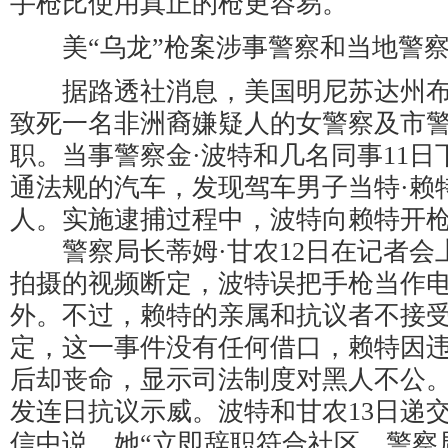
手枪比使用真正的枪更容易。
美“乌龙”枪案涉事警察和当地警察
据路透社消息，美国明尼苏达州布
致死一名非洲裔嫌疑人的女警察及市警
职。当事警察金·波特和几名同事11
通法规的汽车，发现驾车男子当特·赖
人。实施逮捕过程中，波特向赖特开
警察局长蒂姆·甘农12日在记者会
拍摄的视频断定，波特误把手枪当作
外。不过，赖特的亲属和抗议者不接
定，这一事件没有任何借口，赖特因
后却丧命，显示司法制度对黑人不公
发连日抗议示威。波特和甘农13日递
信中说，她“立即辞职符合社区、警察