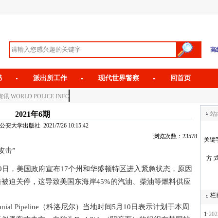
高
书
派出所工作
现代世界警察
回首页
讯 WORLD POLICE INFO
2021年6期
站
大学出版社 2021/7/26 10:15:42
浏览次数：23578
关键
攻击”
方 
日，美国政府宣布17个州和华盛顿特区进入紧急状态，原因
被迫关停，这导致美国东海岸45%的汽油、柴油等燃料供应
栏
l Pipeline（科洛尼尔）当地时间5月10日表示计划于本周
1·
20