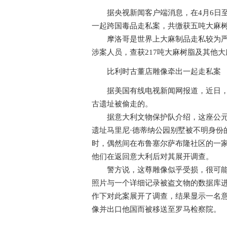
据央视新闻客户端消息，在4月6日至
一起跨国毒品走私案，共缴获五吨大麻
摩洛哥是世界上大麻制品走私较为严重的
涉案人员，查获217吨大麻树脂及其他
比利时古董店雕像牵出一起走私案
据美国有线电视新闻网报道，近日，意
古遗址被偷走的。
据意大利文物保护队介绍，这座公元前1
遗址马里尼·德蒂纳公园别墅被不明身份
时，偶然间在布鲁塞尔萨布隆社区的一
他们在返回意大利后对其展开调查。
警方说，这尊雕像似乎受损，很可能是
照片与一个详细记录被盗文物的数据库
作下对此案展开了调查，结果显示一名
像并出口他国而被移送至罗马检察院。