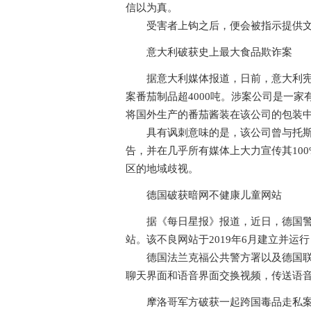
信以为真。
受害者上钩之后，便会被指示提供文
意大利破获史上最大食品欺诈案
据意大利媒体报道，日前，意大利宪兵
案番茄制品超4000吨。涉案公司是一
将国外生产的番茄酱装在该公司的包装中
具有讽刺意味的是，该公司曾与托斯卡
告，并在几乎所有媒体上大力宣传其10
区的地域歧视。
德国破获暗网不健康儿童网站
据《每日星报》报道，近日，德国警方
站。该不良网站于2019年6月建立并运
德国法兰克福公共警方署以及德国联邦
聊天界面和语音界面交换视频，传送语
摩洛哥军方破获一起跨国毒品走私