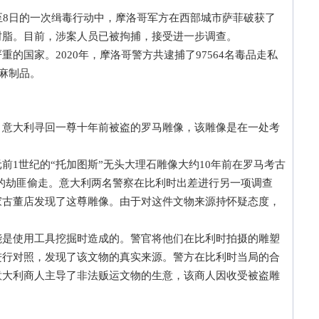
8日的一次缉毒行动中，摩洛哥军方在西部城市萨菲破获了
树脂。目前，涉案人员已被拘捕，接受进一步调查。
国家。2020年，摩洛哥警方共逮捕了97564名毒品走私
大麻制品。
大利寻回一尊十年前被盗的罗马雕像，该雕像是在一处考
世纪的“托加图斯”无头大理石雕像大约10年前在罗马考古
的劫匪偷走。意大利两名警察在比利时出差进行另一项调查
家古董店发现了这尊雕像。由于对这件文物来源持怀疑态度，
使用工具挖掘时造成的。警官将他们在比利时拍摄的雕塑
进行对照，发现了该文物的真实来源。警方在比利时当局的合
意大利商人主导了非法贩运文物的生意，该商人因收受被盗雕