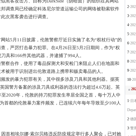
黑客攻击方、自称为DarkSide（阴暗面）的组织在其网站
2·
20
联邦调查局已经确定科洛尼尔管道运输公司的网络被勒索软件
3·
20
对此次黑客袭击进行调查。
4·
20
5·
20
5月11日披露，伦敦警察厅近日实施了名为“权杖行动”的
6·
20
查，严厉打击暴力犯罪。在4月26日至5月2日期间，作为“权
7·
20
刀具和166件其他武器，并逮捕了994人。
8·
20
察合作，使用了毒品探测犬和安检门来阻止人们在地面和
9·
20
技术被用于识别进出伦敦道路上携带和贩卖毒品的人。
发的暴力犯罪有关，其中很多涉及刀具和其他利器。据英
10·
2
年全英国警方备案的涉及刀具或利器的违法行为超过4.6万起。英
2
年至2020年，伦敦的持刀犯罪发生率居全国之首，每十万人中
1·
日本东
，作为首都的伦敦暴力案件频发，已连续六年每年导致至少100人
Depar
2·
德国
3·
警用头
因首相埃尔娜·索尔贝格违反防疫规定举行多人聚会，已对她