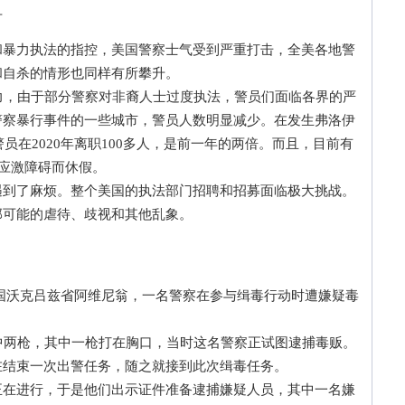
升
力执法的指控，美国警察士气受到严重打击，全美各地警
和自杀的情形也同样有所攀升。
，由于部分警察对非裔人士过度执法，警员们面临各界的严
警察暴行事件的一些城市，警员人数明显减少。在发生弗洛伊
警员在2020年离职100多人，是前一年的两倍。而且，目前有
后应激障碍而休假。
了麻烦。整个美国的执法部门招聘和招募面临极大挑战。
内部可能的虐待、歧视和其他乱象。
沃克吕兹省阿维尼翁，一名警察在参与缉毒行动时遭嫌疑毒
两枪，其中一枪打在胸口，当时这名警察正试图逮捕毒贩。
在结束一次出警任务，随之就接到此次缉毒任务。
进行，于是他们出示证件准备逮捕嫌疑人员，其中一名嫌