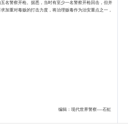
的五名警察开枪。据悉，当时有至少一名警察开枪回击，但并
要求加重对毒贩的打击力度，将治理贩毒作为治安重点之一，
编辑：现代世界警察----石虹