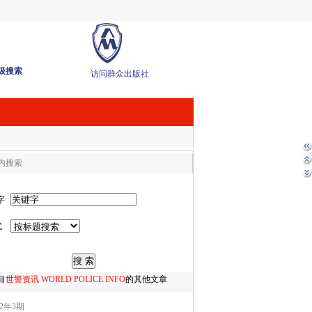
级搜索
访问群众出版社
内搜索
字
式
目
世警资讯 WORLD POLICE INFO
的其他文章
22年3期