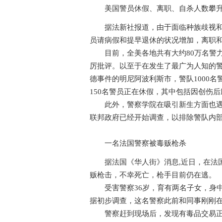
美国警员休假、离职、自杀人数攀
据法新社报道，由于面临种族歧视和暴
员请病假和提早退休的状况增加，离职
目前，全美各地共有大约80万名警力
厉批评。以至于在发生了最广为人知的
德事件的明尼阿波利斯市，警队1000名
150名警员正在休假，其中包括因创伤
此外，警察学院在吸引新生方面也遇到
联邦政府已经开始调查，以排除警队
一名法国警察被毒贩枪杀
据法国《华人街》消息,近日，在法国
贩枪击，不幸死亡，枪手目前仍在逃。
受害警察36岁，育有两名子女，身中
据初步调查，这名警察此前和同事刚刚
警察赶到现场后，发现有毒品交易正在