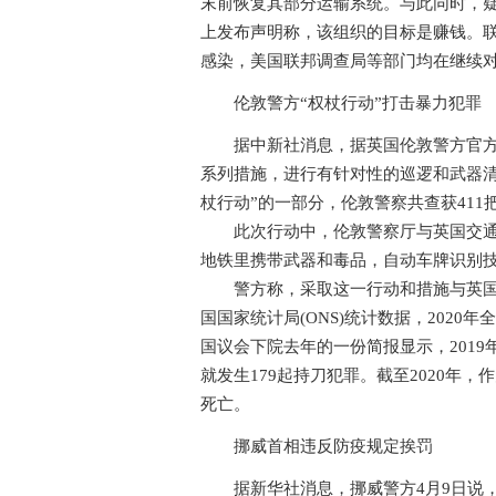
末前恢复其部分运输系统。与此同时，疑似
上发布声明称，该组织的目标是赚钱。
感染，美国联邦调查局等部门均在继续
伦敦警方“权杖行动”打击暴力犯罪
据中新社消息，据英国伦敦警方官方网站
系列措施，进行有针对性的巡逻和武器清
杖行动”的一部分，伦敦警察共查获411把
此次行动中，伦敦警察厅与英国交通警
地铁里携带武器和毒品，自动车牌识别
警方称，采取这一行动和措施与英国频
国国家统计局(ONS)统计数据，2020
国议会下院去年的一份简报显示，2019
就发生179起持刀犯罪。截至2020年
死亡。
挪威首相违反防疫规定挨罚
据新华社消息，挪威警方4月9日说，