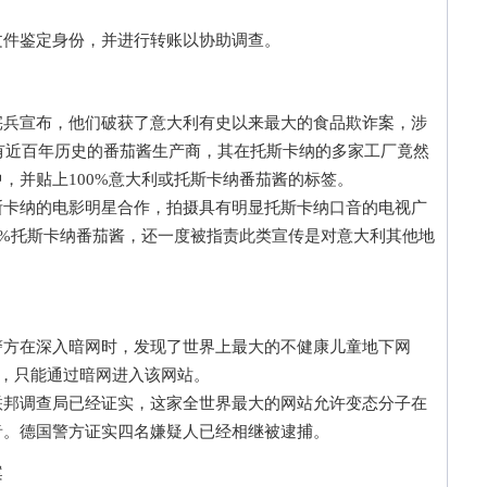
件鉴定身份，并进行转账以协助调查。
宣布，他们破获了意大利有史以来最大的食品欺诈案，涉
家有近百年历史的番茄酱生产商，其在托斯卡纳的多家工厂竟然
，并贴上100%意大利或托斯卡纳番茄酱的标签。
纳的电影明星合作，拍摄具有明显托斯卡纳口音的电视广
0%托斯卡纳番茄酱，还一度被指责此类宣传是对意大利其他地
在深入暗网时，发现了世界上最大的不健康儿童地下网
行，只能通过暗网进入该网站。
调查局已经证实，这家全世界最大的网站允许变态分子在
音。德国警方证实四名嫌疑人已经相继被逮捕。
案