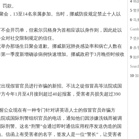
4·
韩国国
）罚款。
5·
警用
会，13至14名亲属参加。当时，挪威防疫规定禁止十人以
6·
马来
Gambl
会开罚单，但索尔贝格身为首相应该以身作则，因此处以
公众对社交限制规定的信任。
7·
坚
办那场生日聚会道歉。挪威新冠肺炎感染率和病亡人数在
8·
杀手在
第一季度新增确诊病例快速增加。挪威政府于3月晚些时候收
9·
如何正
Searc
10·
加
现假冒官员进行诈骗的新招。不法之徒假冒高等法院或国
今年1月至4月接到超过40起报案，受害者共损失超过390
醒公众现在有一种专门针对讲英语人士的假冒官员诈骗方
法院或国际刑警组织官员的电话，通知他们因涉嫌洗钱而被调
际刑警。这名“刑警”会通过即时通信应用程序发送伪造的国
。信函上有受害者的名字，签发人是一位“警长”，让受害者