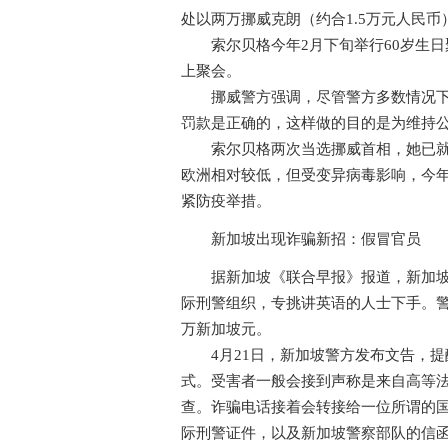
处以两万挪威克朗（约合1.5万元人民币
索尔贝格今年2月下旬举行60岁生日聚
上聚会。
挪威警方强调，尽管警方多数情况下不
罚款是正确的，这样做的目的是为维持
索尔贝格两次当选挪威首相，她已就举
欧洲相对较低，但受变异病毒影响，今年
紧防疫举措。
新加坡出现诈骗新招：假冒官员
据新加坡《联合早报》报道，新加坡出
际刑警组织，专挑讲英语的人士下手。警方
万新加坡元。
4月21日，新加坡警方发布文告，提
式。受害者一般会接到声称是来自高等
查。诈骗电话接着会转接给一位所谓的国
际刑警证件，以及新加坡警察部队的信函