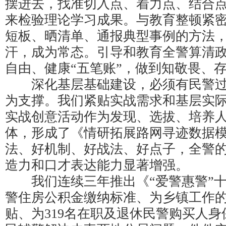
摆进去，找准切入点、着力点、结合
来检验理论学习成果。与教育整顿紧
短板、晒清单、通报典型事例的方法
汗，成为常态。引导和教育全警算清
自由、健康“五笔账”，做到知敬畏、
深化基层基础建设，必须有民警过
为支撑。我们紧贴实战需求和基层实
实战创意活动作为发现、选拔、培养
体，形成了《情研拓展路网寻迹数据
法、好机制、好战法、好点子，全警
造力和口才表达能力显著增强。
我们连续三年推出《“爱警惠警”十
警住房公积金缴纳标准、为乡镇工作
贴、为319名在职及退休民警购买人