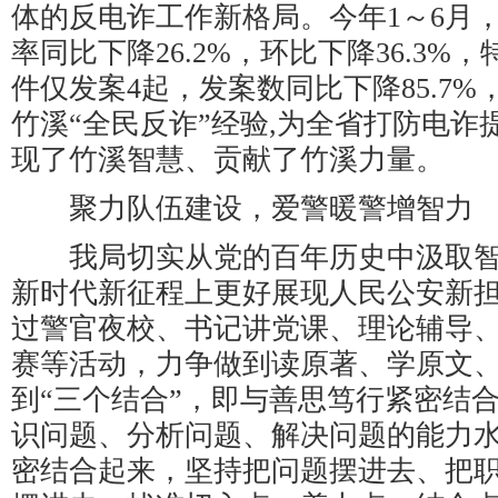
体的反电诈工作新格局。今年1～6月
率同比下降26.2%，环比下降36.3%
件仅发案4起，发案数同比下降85.7%，
竹溪“全民反诈”经验,为全省打防电诈
现了竹溪智慧、贡献了竹溪力量。
聚力队伍建设，爱警暖警增智力
我局切实从党的百年历史中汲取智
新时代新征程上更好展现人民公安新
过警官夜校、书记讲党课、理论辅导
赛等活动，力争做到读原著、学原文
到“三个结合”，即与善思笃行紧密结
识问题、分析问题、解决问题的能力
密结合起来，坚持把问题摆进去、把