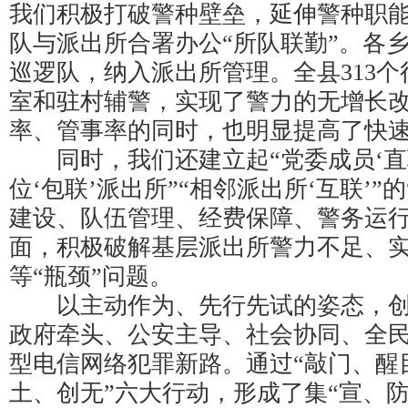
我们积极打破警种壁垒，延伸警种职能
队与派出所合署办公“所队联勤”。各
巡逻队，纳入派出所管理。全县313
室和驻村辅警，实现了警力的无增长
率、管事率的同时，也明显提高了快
同时，我们还建立起“党委成员‘直联
位‘包联’派出所”“相邻派出所‘互联’”
建设、队伍管理、经费保障、警务运
面，积极破解基层派出所警力不足、
等“瓶颈”问题。
以主动作为、先行先试的姿态，创
政府牵头、公安主导、社会协同、全民
型电信网络犯罪新路。通过“敲门、醒
土、创无”六大行动，形成了集“宣、