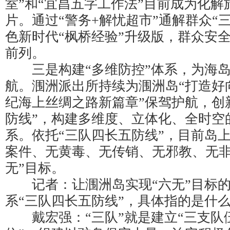
室”和“宜昌五字工作法”目前成为化
片。通过“警务+解忧超市”通解群众“
色新时代“枫桥经验”升级版，群众安
前列。
三是构建“多维防控”体系，为海岛
航。涠洲派出所持续为涠洲岛“打造好
纪海上丝绸之路新篇章”保驾护航，创
防线”，构建多维度、立体化、全时空
系。依托“三队四长五防线”，目前岛
案件、无黄毒、无传销、无邪教、无非
无”目标。
记者：让涠洲岛实现“六无”目标的
系“三队四长五防线”，具体指的是什
戴宏强：“三队”就是建立“三支队伍