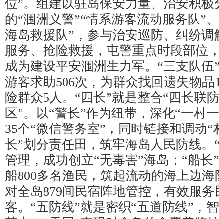
位”。组建以驻岛保安力量、治安积极
的“涠洲义警”“情系游客流动服务队”
海岛救援队”，参与治安巡防、纠纷调
服务、抢险救援，屯警重点时段部位
成为建设平安涠洲生力军。“三支队伍
游客求助506次，为群众找回遗失物品
险群众5人。“四长”就是整合“四长联防
区”。以“警长”作为纽带，深化“一村
35个“微信警务室”，同时链接和调动
长”划分责任田，筑牢海岛人民防线。
管理，成功创立“无毒害”海岛；“船长”
船800多名渔民，筑起流动的海上边海
对全岛879间民宿阵地管控，有效服
客。“五防线”就是密织“五道防线”，智