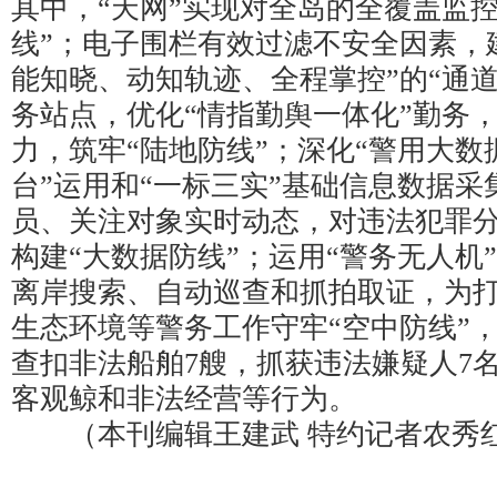
其中，“天网”实现对全岛的全覆盖监控
线”；电子围栏有效过滤不安全因素，
能知晓、动知轨迹、全程掌控”的“通
务站点，优化“情指勤舆一体化”勤务
力，筑牢“陆地防线”；深化“警用大
台”运用和“一标三实”基础信息数据
员、关注对象实时动态，对违法犯罪
构建“大数据防线”；运用“警务无人机”
离岸搜索、自动巡查和抓拍取证，为
生态环境等警务工作守牢“空中防线”，
查扣非法船舶7艘，抓获违法嫌疑人7
客观鲸和非法经营等行为。
（本刊编辑王建武 特约记者农秀