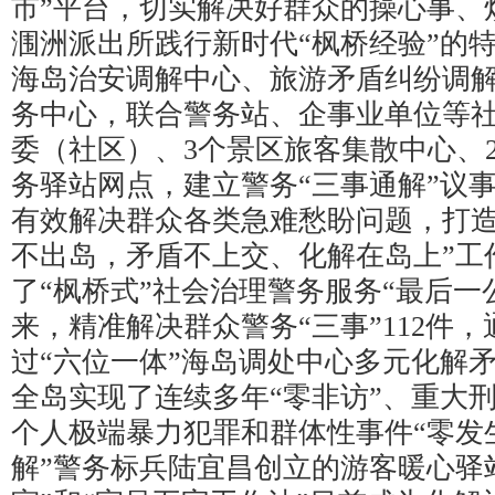
市”平台，切实解决好群众的操心事、
涠洲派出所践行新时代“枫桥经验”的
海岛治安调解中心、旅游矛盾纠纷调
务中心，联合警务站、企事业单位等社
委（社区）、3个景区旅客集散中心、
务驿站网点，建立警务“三事通解”议
有效解决群众各类急难愁盼问题，打造
不出岛，矛盾不上交、化解在岛上”工
了“枫桥式”社会治理警务服务“最后一
来，精准解决群众警务“三事”112件，
过“六位一体”海岛调处中心多元化解
全岛实现了连续多年“零非访”、重大刑
个人极端暴力犯罪和群体性事件“零发
解”警务标兵陆宜昌创立的游客暖心驿