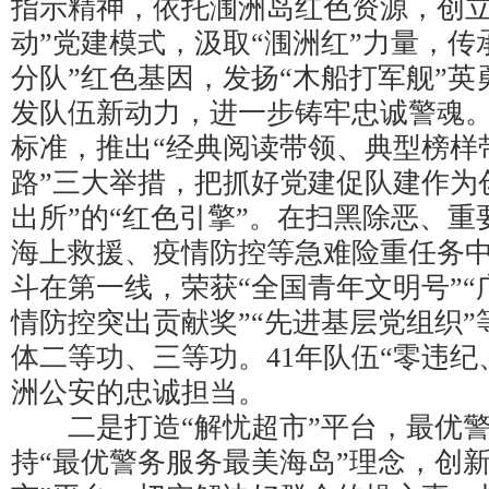
指示精神，依托涠洲岛红色资源，创立“
动”党建模式，汲取“涠洲红”力量，传承
分队”红色基因，发扬“木船打军舰”
发队伍新动力，进一步铸牢忠诚警魂。
标准，推出“经典阅读带领、典型榜样
路”三大举措，把抓好党建促队建作为
出所”的“红色引擎”。在扫黑除恶、
海上救援、疫情防控等急难险重任务
斗在第一线，荣获“全国青年文明号”“
情防控突出贡献奖”“先进基层党组织
体二等功、三等功。41年队伍“零违纪
洲公安的忠诚担当。
二是打造“解忧超市”平台，最优警
持“最优警务服务最美海岛”理念，创新