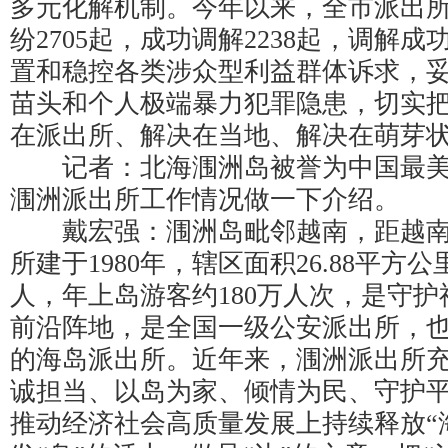
多元化解机制。今年以来，全市派出
纷2705起，成功调解2238起，调解成功
置和稳控各类涉众型利益群体诉求，
苗头和个人极端暴力犯罪隐患，切实
在派出所、解决在当地、解决在萌芽
记者：北海涠洲岛被誉为中国最美
涠洲派出所工作情况做一下介绍。
戴宏强：涠洲岛毗邻越南，距越南4
所建于1980年，辖区面积26.88平方公
人，年上岛游客约180万人次，是守
前沿阵地，是全国一级公安派出所，
的海岛派出所。近年来，涠洲派出所充
诚担当、以岛为家、倾情为民、守护平
推动经济社会高质量发展上持续释放“