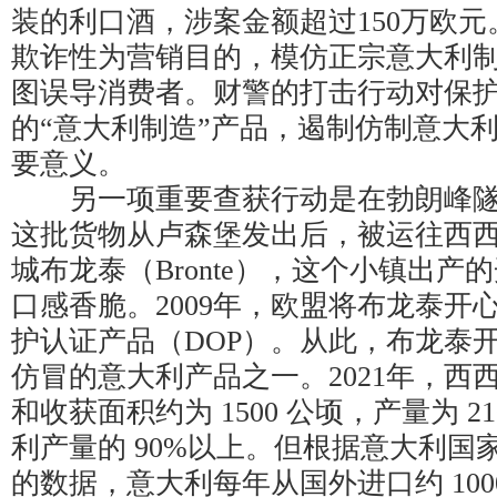
装的利口酒，涉案金额超过150万欧
欺诈性为营销目的，模仿正宗意大利
图误导消费者。财警的打击行动对保
的“意大利制造”产品，遏制仿制意大
要意义。
另一项重要查获行动是在勃朗峰隧
这批货物从卢森堡发出后，被运往西
城布龙泰（Bronte），这个小镇出产
口感香脆。2009年，欧盟将布龙泰开
护认证产品（DOP）。从此，布龙泰
仿冒的意大利产品之一。2021年，西
和收获面积约为 1500 公顷，产量为 2
利产量的 90%以上。但根据意大利国家
的数据，意大利每年从国外进口约 100