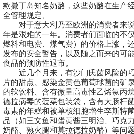
款撒丁岛知名奶酪，这些奶酪在生产
全管理规定。
对于意大利乃至欧洲的消费者来说，
年是艰难的一年。消费者们面临的不
燃料和电费、煤气费）的价格上涨，
发布的安全警告，以及随之而来的可
食品的预防性退市。
近几个月来，有沙门氏菌风险的巧
片的甜点、感染金黄色葡萄球菌的矿
的软饮料、含有微量高毒性乙烯氯丙
德拉病毒的菠菜包装袋，含有大肠杆
毒素的年糕和被单核细胞增生李斯特
品（如三文鱼和蛋黄酱三明治、巧克
奶酪、熟火腿和莫拉德拉奶酪）等问