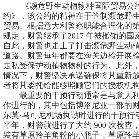
《濒危野生动植物种国际贸易公约
约》，该公约的精神在于管制濒危野
贸易。根据意大利警察职能合理化的第 17
规定，财警继承了2017 年被撤销的
自此，财警也走上了打击濒危野生动
道路。财警每年都要在海关边检开展
走私受保护动植物物种的行为。此外
情况下，财警坚决承诺确保将其重新
者将其委托给能够照顾它们的授权机
最重要的干预行动通常是与意大利
作进行的，其中包括博洛尼亚一部的
尔莫·马可尼机场执勤时进行的干预行动
半年，财警就进行了大约 900 次检
装有草原羚羊角粉的小瓶子，草原羚