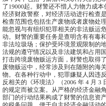
了19000起。财警还不惜人力物力成
经济财政警察，对经济活动进行检查
检查范围也包括生产废物或者废物处
能忽视与有组织犯罪相关的非法贩运
动。财警的重要任务是查明含有有毒
非法垃圾场；保护受环境景观限制的
法规的遵守情况以及非法建筑和占用
打击跨境废物贩运方面，财警也取得
废物贩运中，经常涉及到在随附的海
物。在各种行动中，犯罪嫌疑人因违
反相关的《环境法》（2006 年 4 月 3 
的规定而被立案。从严格的经济金融
部门的行动结果构成了财警的信息资
的税务问题，便于自主经济金融活动