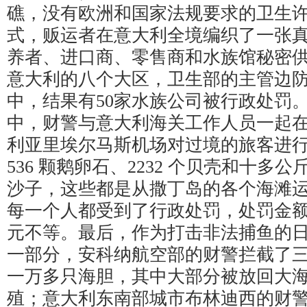
礁，没有欧洲和国家法规要求的卫生
式，贩运者在意大利全境编织了一张
养者、进口商、零售商和水族馆秘密
意大利的八个大区，卫生部的主管边
中，结果有50家水族公司被行政处罚
中，财警与意大利海关工作人员一起
利亚里埃尔马斯机场对过境的旅客进
536 颗鹅卵石、2232 个贝壳和十多
沙子，这些都是从撒丁岛的各个海滩
每一个人都受到了行政处罚，处罚金额从5
元不等。最后，作为打击非法捕鱼的
一部分，安科纳航空部的财警拦截了
一万多只海胆，其中大部分被放回大
殖；意大利东南部城市布林迪西的财警