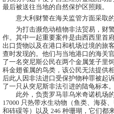
最后被送往当地的自然保护区照顾。
意大利财警在海关监管方面采取的
为打击濒危动植物非法贸易，财警
作。其中一起重要案件是由西西里首
出口货物以及在港口和机场过境的旅
查时发现的。他们与当地港口的海关
了一名突尼斯公民在两个金属笼子里
科金翅雀属的鸟类，该公民无法提供
后此人因非法进口受保护物种罪被起
了一只从突尼斯非法引进的陆龟标本
此外，负责罗马菲乌米奇诺机场的
17000 只热带水生动物（鱼类、海葵
和砗磲等）以及 246 种珊瑚，它们