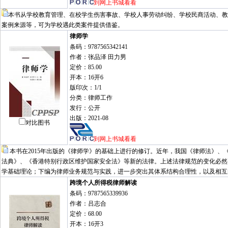
到网上书城看看
本书从学校教育管理、在校学生伤害事故、学校人事劳动纠纷、学校民商活动、教
案例来源等，可为学校遇此类案件提供借鉴。
律师学
条码：9787565342141
作者：张品泽 田力男
定价：85.00
开本：16开6
版印次：1/1
分类：律师工作
发行：公开
出版：2021-08
对比图书
到网上书城看看
本书在2015年出版的《律师学》的基础上进行的修订。近年，我国《律师法》
法典》、《香港特别行政区维护国家安全法》等新的法律。上述法律规范的变化必然
学基础理论；下编为律师业务规范与实践，进一步突出其体系结构合理性，以及相互
跨境个人所得税律师解读
条码：9787565339936
作者：吕志合
定价：68.00
开本：16开3