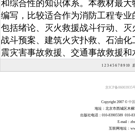
和综合性的知识体系。本教材最大
编写，比较适合作为消防工程专业
包括绪论、灭火救援战斗行动、灭
战斗预案、建筑火灾扑救、石油化
震灾害事故救援、交通事故救援和
1
2
3
4
5
6
7
8
9
10
后
京ICP备06003935号
Copyright 2007 ©
中
地址：北京市西城区木樨地
出版社电话：010-83905589 010-83
E-mail：zb
互联网地址：www.cp