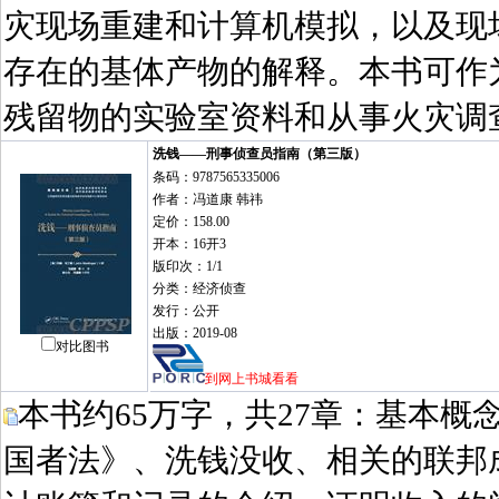
灾现场重建和计算机模拟，以及现
存在的基体产物的解释。本书可作
残留物的实验室资料和从事火灾调
洗钱——刑事侦查员指南（第三版）
条码：9787565335006
作者：冯道康 韩祎
定价：158.00
开本：16开3
版印次：1/1
分类：经济侦查
发行：公开
出版：2019-08
对比图书
到网上书城看看
本书约65万字，共27章：基本概
国者法》、洗钱没收、相关的联邦