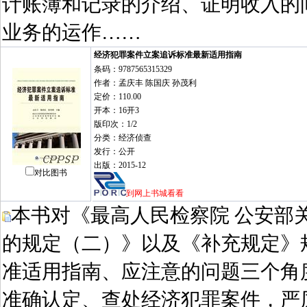
计账簿和记录的介绍、证明收入的
业务的运作……
经济犯罪案件立案追诉标准最新适用指南
条码：9787565315329
作者：孟庆丰 陈国庆 孙茂利
定价：110.00
开本：16开3
版印次：1/2
分类：经济侦查
发行：公开
出版：2015-12
对比图书
到网上书城看看
本书对《最高人民检察院 公安部
的规定（二）》以及《补充规定》
准适用指南、应注意的问题三个角
准确认定、查处经济犯罪案件，严