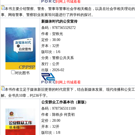
到网上书城看看
本书主要介绍警察、警务、警事等警事社会学相关概念，以及在社会学相关理论的
事、网络警事、警察职业发展等问题进行了跨学科的探讨。
新媒体时代的公安宣传
条码：9787565329272
作者：贺铁光
定价：38.00
开本：32开
版印次：1/6
分类：警察公共关系
发行：公开
出版：2026-02
对比图书
到网上书城看看
本书作者立足于媒体新旧更替的时代背景下，结合新媒体发展、现代传播和公安工
解。全书共10章，约236千字。
公安群众工作基本功（新版）
条码：9787565311109
作者：陈铁步 何贵初
定价：28.00
开本：32开
版印次：1/8