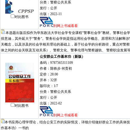
分类：警察公共关系
发行：公开
出版：2022-11
对比图书
到网上书城看看
本选题出版后拟作为华东政法大学社会学专业课程“警事社会学”教材。警事社会学
排意涵，其外延大于“警务”。警务社会学则是指运用社会学概念、原理和方法解释
关概念，以及涉及的社会学相关理论的基础上，基于社会学的分析路径，重点对警察
体之间的社会关联及互动关系）、警察文化、警事伦理与警察越轨、 警察职业发展
公安群众工作基本功（新版）
条码：9787565311109
作者：陈铁步 何贵初
定价：28.00
开本：32开
版印次：1/7
分类：警察公共关系
发行：公开
出版：2022-02
对比图书
到网上书城看看
本书应用心理学理论，结合公安工作的实际情况，详细介绍做好群众工作的具体技
作基本功》一书的