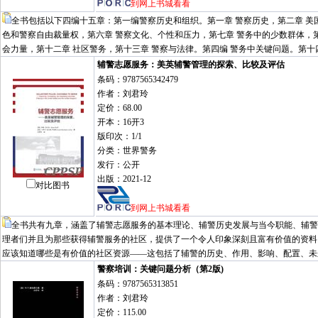
到网上书城看看
全书包括以下四编十五章：第一编警察历史和组织。第一章 警察历史，第二章 美
色和警察自由裁量权，第六章 警察文化、个性和压力，第七章 警务中的少数群体，第
会力量，第十二章 社区警务，第十三章 警察与法律。第四编 警务中关键问题。第十
辅警志愿服务：美英辅警管理的探索、比较及评估
条码：9787565342479
作者：刘君玲
定价：68.00
开本：16开3
版印次：1/1
分类：世界警务
发行：公开
出版：2021-12
对比图书
到网上书城看看
全书共有九章，涵盖了辅警志愿服务的基本理论、辅警历史发展与当今职能、辅警
理者们并且为那些获得辅警服务的社区，提供了一个令人印象深刻且富有价值的资料
应该知道哪些是有价值的社区资源——这包括了辅警的历史、作用、影响、配置、未
警察培训：关键问题分析（第2版)
条码：9787565313851
作者：刘君玲
定价：115.00