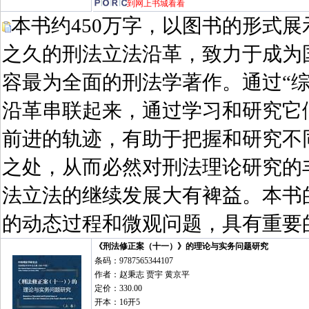
到网上书城看看
本书约450万字，以图书的形式展示
之久的刑法立法沿革，致力于成为
容最为全面的刑法学著作。通过“综
沿革串联起来，通过学习和研究它
前进的轨迹，有助于把握和研究不
之处，从而必然对刑法理论研究的
法立法的继续发展大有裨益。本书
的动态过程和微观问题，具有重要
《刑法修正案（十一）》的理论与实务问题研究
条码：9787565344107
作者：赵秉志 贾宇 黄京平
定价：330.00
开本：16开5