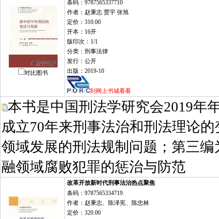
条码：9787565337710
作者：赵秉志 贾宇 张旭
定价：310.00
开本：16开
版印次：1/1
分类：刑事法律
发行：公开
出版：2019-10
对比图书
到网上书城看看
本书是中国刑法学研究会2019
成立70年来刑事法治和刑法理论
领域发展的刑法规制问题；第三编
融领域腐败犯罪的惩治与防范
改革开放新时代刑事法治热点聚焦
条码：9787565334719
作者：赵秉志、陈泽宪、陈忠林
定价：320.00