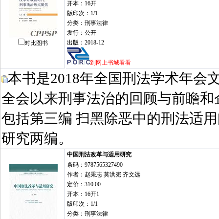
开本：16开
版印次：1/1
分类：刑事法律
发行：公开
出版：2018-12
对比图书
到网上书城看看
本书是2018年全国刑法学术年
全会以来刑事法治的回顾与前瞻和
包括第三编 扫黑除恶中的刑法适
研究两编。
中国刑法改革与适用研究
条码：9787565327490
作者：赵秉志 莫洪宪 齐文远
定价：310.00
开本：16开1
版印次：1/1
分类：刑事法律