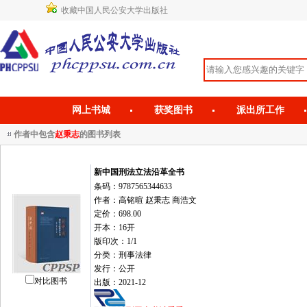
收藏中国人民公安大学出版社
网上书城
获奖图书
派出所工作
作者中包含
赵秉志
的图书列表
新中国刑法立法沿革全书
条码：9787565344633
作者：高铭暄 赵秉志 商浩文
定价：698.00
开本：16开
版印次：1/1
分类：刑事法律
发行：公开
对比图书
出版：2021-12