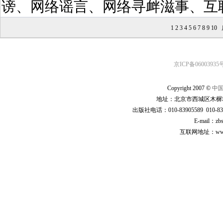
谤、网络谣言、网络寻衅滋事、互
1
2
3
4
5
6
7
8
9
10
京ICP备06003935号
Copyright 2007 ©
中
地址：北京市西城区木樨地
出版社电话：010-83905589 010-83
E-mail：zb
互联网地址：www.cp