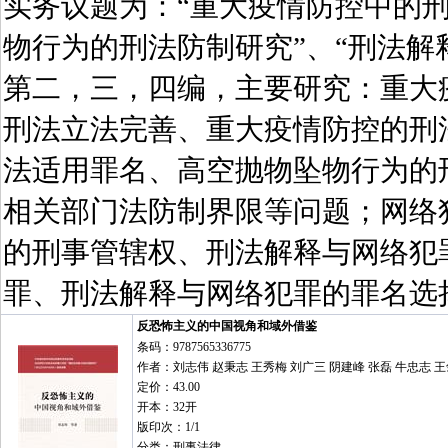
实务议题为：“重大疫情防控中的刑
物行为的刑法防制研究”、“刑法解
第二，三，四编，主要研究：重大
刑法立法完善、重大疫情防控的刑
法适用罪名、高空抛物坠物行为的
相关部门法防制界限等问题；网络
的刑事管辖权、刑法解释与网络犯
罪、刑法解释与网络犯罪的罪名选
反恐怖主义的中国视角和域外借鉴
条码：9787565336775
作者：刘志伟 赵秉志 王秀梅 刘广三 阴建峰 张磊 牛忠志 王
定价：43.00
开本：32开
版印次：1/1
分类：刑事法律