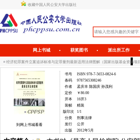
收藏中国人民公安大学出版社
网上书城
获奖图书
派出所工作
经济犯罪案件立案追诉标准与定罪量刑最新适用法律图解（国家出版基金资助项目
书号
ISBN 978-7-5653-0824-6
条码
9787565308246
作者
孟庆丰 陈国庆 孙茂利
定价
￥86.00
开本
16开3
装帧
精装
版印次
1/1
分类
刑事法律
发行
公开
到网上书城看看
出版
2012年5月