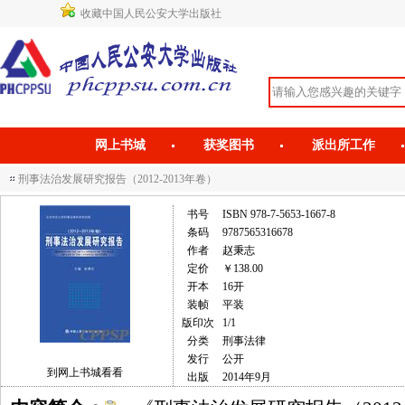
收藏中国人民公安大学出版社
网上书城
获奖图书
派出所工作
刑事法治发展研究报告（2012-2013年卷）
书号
ISBN 978-7-5653-1667-8
条码
9787565316678
作者
赵秉志
定价
￥138.00
开本
16开
装帧
平装
版印次
1/1
分类
刑事法律
发行
公开
到网上书城看看
出版
2014年9月