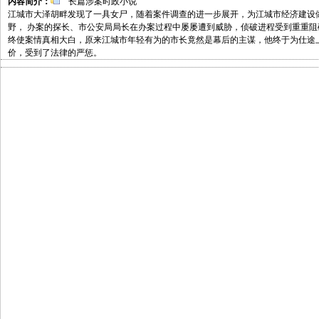
内容简介：
长篇涉案时政小说
江城市大泽胡畔发现了一具女尸，随着案件调查的进一步展开，为江城市经济建设
野， 办案的探长、市公安局局长在办案过程中屡屡遭到威胁，侦破进程受到重重
终使案情真相大白，原来江城市年轻有为的市长竟然是幕后的主谋，他终于为仕途
价，受到了法律的严惩。