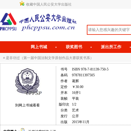
收藏中国人民公安大学出版社
网上书城
获奖图书
派出所工作
是非功过（第一届中国法制文学原创作品大赛获奖书系）
书号
ISBN 978-7-81139-750-5
条码
9787811397505
作者
葛辉
定价
￥30.00
开本
16开1
装帧
平装
版印次
1/2
到网上书城看看
分类
艺术
发行
公开
出版
2015年11月