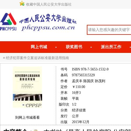
收藏中国人民公安大学出版社
网上书城
获奖图书
派出所工作
经济犯罪案件立案追诉标准最新适用指南
书号
ISBN 978-7-5653-1532-9
条码
9787565315329
作者
孟庆丰 陈国庆 孙茂利
定价
￥110.00
开本
16开3
装帧
平装
版印次
1/2
分类
经济侦查
发行
公开
到网上书城看看
出版
2015年12月