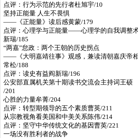
点评：行为示范的先行者杜旭宇/10
坚持正能量 人生不畏惧
——《正能量》读后感黄蒙/179
点评：心理学与正能量——心理学的自我调整
新瑞/185
“两嘉”怠政：两个王朝的历史拐点
——《大明嘉靖往事》观感，兼读清朝嘉庆帝
常松/188
点评：读史有益阎新瑞/196
公安部直属机关第十期读书交流会主持词王硕
/201
心胜的力量牟菁/204
点评：转型期领导的五个素质曹英/211
从宗教视角看美国和中美关系陈伟/214
点评：坚守中华传统文化的基因曹英/221
一场没有胜利者的战争