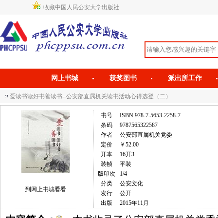
收藏中国人民公安大学出版社
网上书城
获奖图书
派出所工作
爱读书读好书善读书--公安部直属机关读书活动心得选登（二）
书号
ISBN 978-7-5653-2258-7
条码
9787565322587
作者
公安部直属机关党委
定价
￥52.00
开本
16开3
装帧
平装
版印次
1/4
分类
公安文化
到网上书城看看
发行
公开
出版
2015年11月