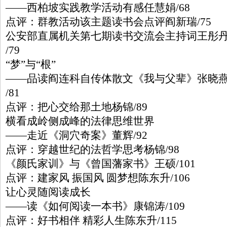
——西柏坡实践教学活动有感任慧娟/68
点评：群教活动该主题读书会点评阎新瑞/75
公安部直属机关第七期读书交流会主持词王彤
/79
“梦”与“根”
——品读阎连科自传体散文《我与父辈》张晓
/81
点评：把心交给那土地杨锦/89
横看成岭侧成峰的法律思维世界
——走近《洞穴奇案》董辉/92
点评：穿越世纪的法哲学思考杨锦/98
《颜氏家训》与《曾国藩家书》王硕/101
点评：建家风 振国风 圆梦想陈东升/106
让心灵随阅读成长
——读《如何阅读一本书》康锦涛/109
点评：好书相伴 精彩人生陈东升/115