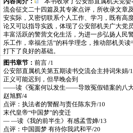
内容简介：
本书收录了公安部直属机关党委
流会征文二十四篇及其专家点评，所收录文章
安实际，又密切联系个人工作、学习，既有高
论又可以指导实践，体现了公安部机关广大党
丰富活跃的警营文化生活，为进一步弘扬人民警
乐工作，幸福生活”的科学理念，推动部机关读
打下了良好的基础。
图书章节：
前言 /1
公安部直属机关第五期读书交流会主持词朱娟/1
正义可能迟到，但早晚会到
——读《冤案何以发生——导致冤假错案的八
赵旭辉/4
点评：执法者的警醒与责任陈东升/10
末代皇帝“中国梦”的变迁
— —读《我的前半生》有感孟雪婵/13
点评：中国圆梦 有待你我武和平/20