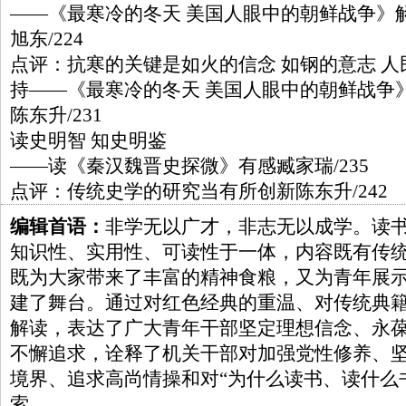
——《最寒冷的冬天 美国人眼中的朝鲜战争》
旭东/224
点评：抗寒的关键是如火的信念 如钢的意志 人
持——《最寒冷的冬天 美国人眼中的朝鲜战争
陈东升/231
读史明智 知史明鉴
——读《秦汉魏晋史探微》有感臧家瑞/235
点评：传统史学的研究当有所创新陈东升/242
编辑首语：
非学无以广才，非志无以成学。读
知识性、实用性、可读性于一体，内容既有传
既为大家带来了丰富的精神食粮，又为青年展
建了舞台。通过对红色经典的重温、对传统典
解读，表达了广大青年干部坚定理想信念、永
不懈追求，诠释了机关干部对加强党性修养、
境界、追求高尚情操和对“为什么读书、读什么
索。