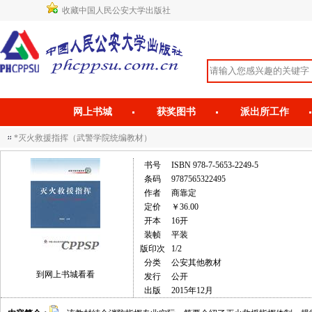
收藏中国人民公安大学出版社
网上书城
获奖图书
派出所工作
*灭火救援指挥（武警学院统编教材）
书号
ISBN 978-7-5653-2249-5
条码
9787565322495
作者
商靠定
定价
￥36.00
开本
16开
装帧
平装
版印次
1/2
分类
公安其他教材
到网上书城看看
发行
公开
出版
2015年12月