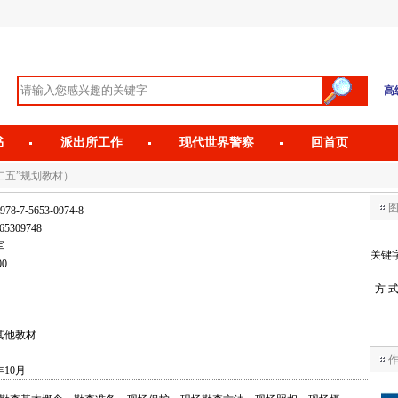
高
书
派出所工作
现代世界警察
回首页
二五”规划教材）
978-7-5653-0974-8
65309748
军
关键
00
方 
其他教材
年10月