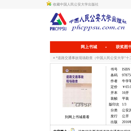
收藏中国人民公安大学出版社
网上书城
获奖图
*道路交通事故现场勘查（中国人民公安大学“十
书号
ISBN 
条码
97875
作者
牛学
定价
￥65.
开本
16开
装帧
平装
版印次
1/3
分类
公安
发行
公开
到网上书城看看
出版
2016