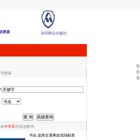
级搜索
访问群众出版社
图书搜索
字
式
作者
牛学军
的其他图书
书名:
道路交通事故现场勘查