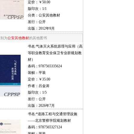
定价：￥50.00
版印次：1/1
分类：公安其他教材
发行：公开
出版：2012年9月
类别为
公安其他教材
的其他图书
书名:
气体灭火系统原理与应用（高
等职业教育安全保卫专业群规划教
材）
条码：9787565335624
装帧：平装
定价：￥35.00
作者：吕金涛
版印次：1/5
发行：公开
出版：2026年7月
书名:
*道路工程与交通管理设施
——北京警察学院规划教材
条码：9787565327124
装帧：平装