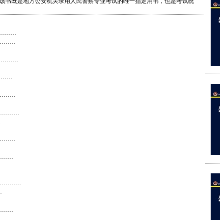
该书既是地方公安机关录用人民警察专业考试的唯一指定用书，也是考试统
）………
………
…………
………
………
……………
…
………
………
……………
…
………