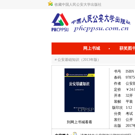
收藏中国人民公安大学出版社
网上书城
获奖图
公安基础知识（2013年版）
书号
ISBN 
条码
97875
作者
公安
定价
￥24.
开本
32开
装帧
平装
版印次
1/12
分类
考试
发行
公开
到网上书城看看
出版
2017