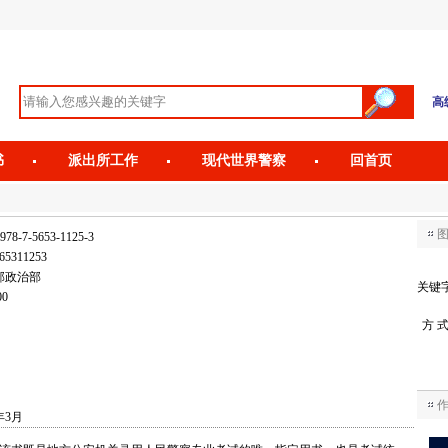
高
书
派出所工作
现代世界警察
回首页
978-7-5653-1125-3
65311253
部政治部
关键
00
方 
年3月