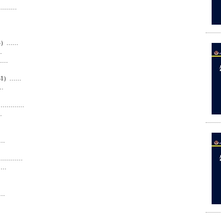
………
4）……
…
……
81）……
…
……………
…
…
……………
……
…
…