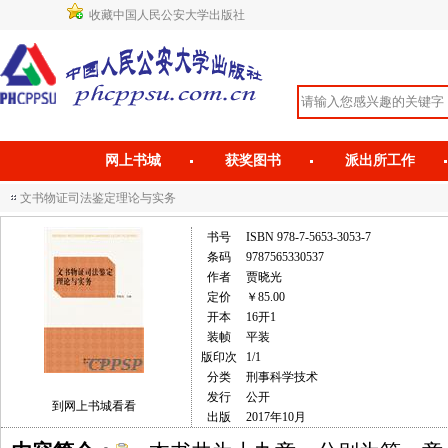
收藏中国人民公安大学出版社
网上书城
获奖图书
派出所工作
文书物证司法鉴定理论与实务
书号
ISBN 978-7-5653-3053-7
条码
9787565330537
作者
贾晓光
定价
￥85.00
开本
16开1
装帧
平装
版印次
1/1
分类
刑事科学技术
发行
公开
到网上书城看看
出版
2017年10月