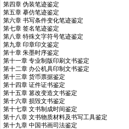
第四章 伪装笔迹鉴定
第五章 摹仿笔迹鉴定
第六章 书写条件变化笔迹鉴定
第七章 签名笔迹鉴定
第八章 特殊文字符号笔迹鉴定
第九章 印章印文鉴定
第十章 朱墨时序鉴定
第十一章 专业制版印刷文书鉴定
第十二章 办公机具印制文书鉴定
第十三章 货币票据鉴定
第十四章 证件证书鉴定
第十五章 篡改变造文书鉴定
第十六章 损毁文书鉴定
第十七章 文书制成时间鉴定
第十八章 文书物质材料及书写工具鉴定
第十九章 中国书画司法鉴定