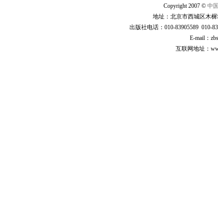
Copyright 2007 ©
中
地址：北京市西城区木樨地
出版社电话：010-83905589 010-83
E-mail：zb
互联网地址：www.cp