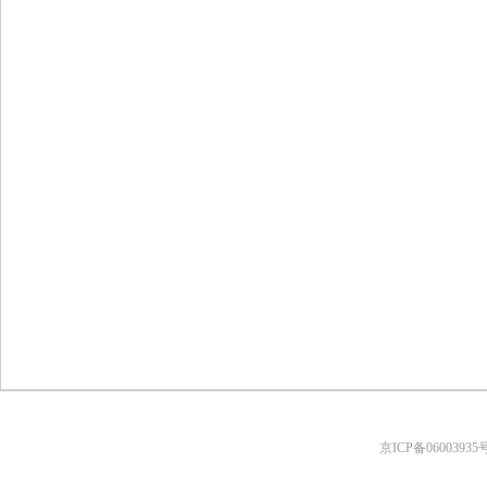
京ICP备06003935号