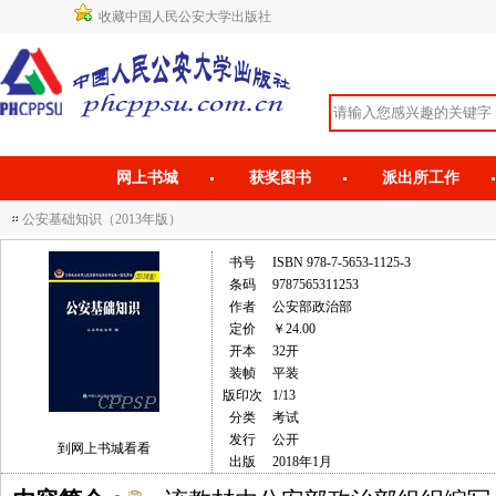
收藏中国人民公安大学出版社
网上书城
获奖图书
派出所工作
公安基础知识（2013年版）
书号
ISBN 978-7-5653-1125-3
条码
9787565311253
作者
公安部政治部
定价
￥24.00
开本
32开
装帧
平装
版印次
1/13
分类
考试
发行
公开
到网上书城看看
出版
2018年1月