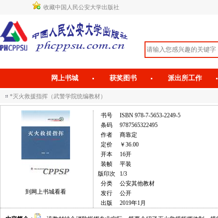
收藏中国人民公安大学出版社
网上书城
获奖图书
派出所工作
*灭火救援指挥（武警学院统编教材）
书号
ISBN 978-7-5653-2249-5
条码
9787565322495
作者
商靠定
定价
￥36.00
开本
16开
装帧
平装
版印次
1/3
分类
公安其他教材
到网上书城看看
发行
公开
出版
2019年1月