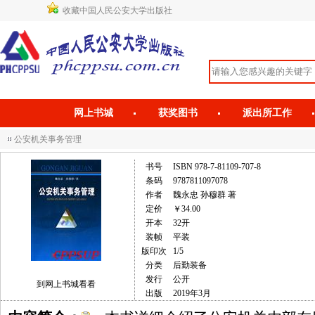
收藏中国人民公安大学出版社
网上书城
获奖图书
派出所工作
公安机关事务管理
书号
ISBN 978-7-81109-707-8
条码
9787811097078
作者
魏永忠 孙穆群 著
定价
￥34.00
开本
32开
装帧
平装
版印次
1/5
分类
后勤装备
发行
公开
到网上书城看看
出版
2019年3月