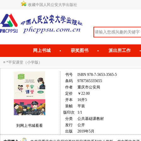
收藏中国人民公安大学出版社
网上书城
获奖图书
派出所工作
*平安课堂（小学版）
书号
ISBN 978-7-5653-3565-5
条码
9787565335655
作者
重庆市公安局
定价
￥22.00
开本
16开5
装帧
平装
版印次
1/1
分类
公共基础课教材
发行
公开
到网上书城看看
出版
2019年5月