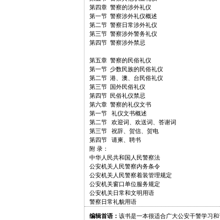
第四章 警察的涉外礼仪
第一节 警察涉外礼仪概述
第二节 警察日常涉外礼仪
第三节 警察涉外警务礼仪
第四节 警察涉外禁忌
第五章 警察的民俗礼仪
第一节 少数民族的民俗礼仪
第二节 港、澳、台民俗礼仪
第三节 国外民俗礼仪
第四节 民俗礼仪禁忌
第六章 警察的礼仪文书
第一节 礼仪文书概述
第二节 欢迎词、欢送词、答谢词
第三节 祝辞、贺信、贺电
第四节 请柬、聘书
附 录：
中华人民共和国人民警察法
公安机关人民警察内务条令
公安机关人民警察着装管理规定
公安机关窗口单位服务规定
公安机关日常和文明用语
警察日常礼貌用语
编辑首语：
该书是一本很适合广大公安干警学习和