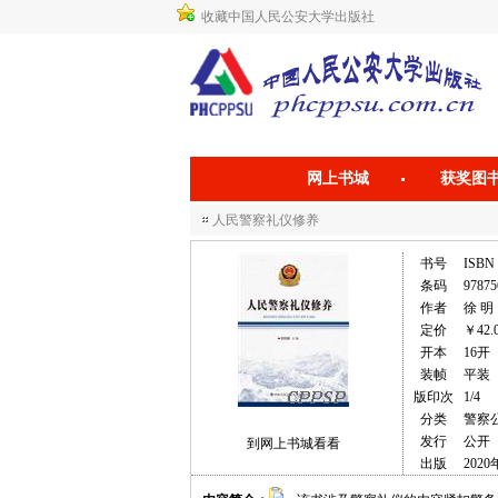
收藏中国人民公安大学出版社
网上书城
获奖图
人民警察礼仪修养
书号
ISBN 
条码
97875
作者
徐 明
定价
￥42.
开本
16开
装帧
平装
版印次
1/4
分类
警察
发行
公开
到网上书城看看
出版
2020