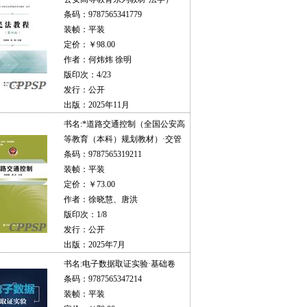
条码：9787565341779
装帧：平装
定价：￥98.00
作者：何炜炜 徐明
版印次：4/23
发行：公开
出版：2025年11月
书名:
*道路交通控制（全国公安高
等教育（本科）规划教材）·交管
条码：9787565319211
装帧：平装
定价：￥73.00
作者：徐晓慧、唐洪
版印次：1/8
发行：公开
出版：2025年7月
书名:
电子数据取证实验·基础卷
条码：9787565347214
装帧：平装