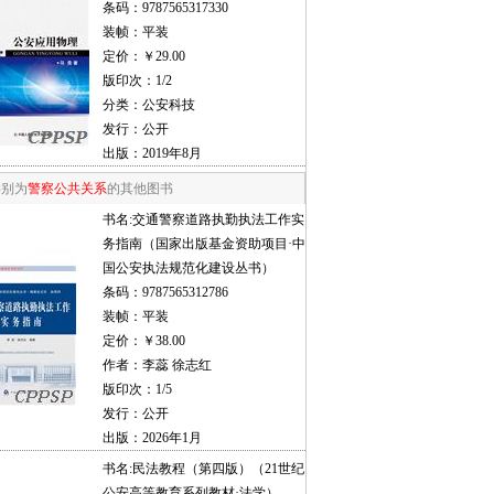
条码：9787565317330
装帧：平装
定价：￥29.00
版印次：1/2
分类：公安科技
发行：公开
出版：2019年8月
类别为
警察公共关系
的其他图书
书名:
交通警察道路执勤执法工作实
务指南（国家出版基金资助项目·中
国公安执法规范化建设丛书）
条码：9787565312786
装帧：平装
定价：￥38.00
作者：李蕊 徐志红
版印次：1/5
发行：公开
出版：2026年1月
书名:
民法教程（第四版）（21世纪
公安高等教育系列教材·法学）