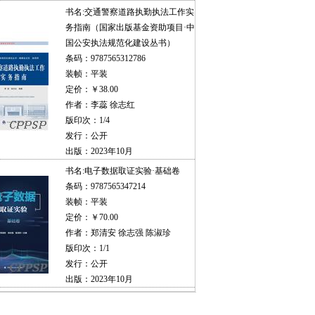
书名:
交通警察道路执勤执法工作实
务指南（国家出版基金资助项目·中
国公安执法规范化建设丛书）
条码：9787565312786
装帧：平装
定价：￥38.00
作者：李蕊 徐志红
版印次：1/4
发行：公开
出版：2023年10月
书名:
电子数据取证实验·基础卷
条码：9787565347214
装帧：平装
定价：￥70.00
作者：郑清安 徐志强 陈淑珍
版印次：1/1
发行：公开
出版：2023年10月