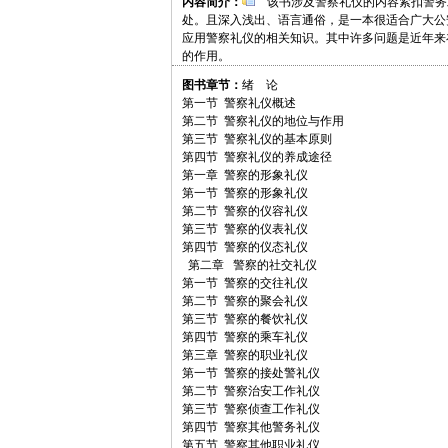
内容简介：
该书涉及警察礼仪的内容紧扣警务
处。且深入浅出、语言通俗，是一本很适合广大公
应用警察礼仪的相关知识。其中许多问题是近年来
的作用。
图书章节：
绪 论
第一节 警察礼仪概述
第二节 警察礼仪的地位与作用
第三节 警察礼仪的基本原则
第四节 警察礼仪的养成途径
第一章 警察的形象礼仪
第一节 警察的形象礼仪
第二节 警察的仪容礼仪
第三节 警察的仪表礼仪
第四节 警察的仪态礼仪
第二章 警察的社交礼仪
第一节 警察的交往礼仪
第二节 警察的聚会礼仪
第三节 警察的餐饮礼仪
第四节 警察的乘车礼仪
第三章 警察的职业礼仪
第一节 警察的接处警礼仪
第二节 警察治安工作礼仪
第三节 警察侦查工作礼仪
第四节 警察其他警务礼仪
第五节 警察其他职业礼仪