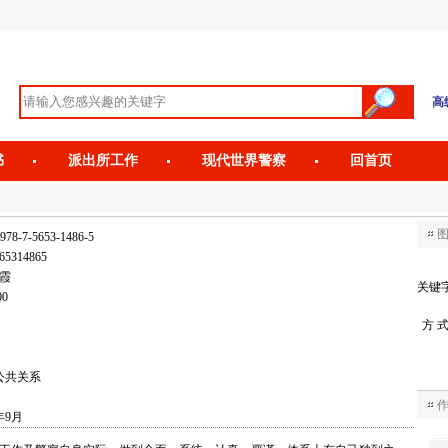
高
书
派出所工作
现代世界警察
回首页
978-7-5653-1486-5
65314865
 霞
关键
00
方 
公共关系
年9月