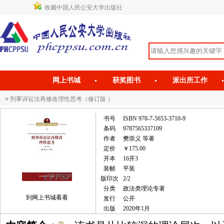
收藏中国人民公安大学出版社
网上书城
获奖图书
派出所工作
刑事诉讼法再修改理性思考（修订版 ）
书号
ISBN 978-7-5653-3710-9
条码
9787565337109
作者
樊崇义 等著
定价
￥175.00
开本
16开3
装帧
平装
版印次
2/2
分类
政法类理论专著
到网上书城看看
发行
公开
出版
2020年1月