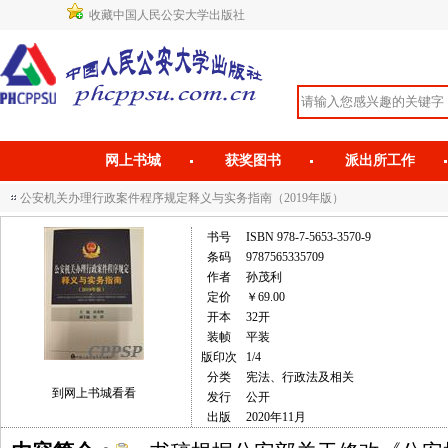
收藏中国人民公安大学出版社
网上书城
获奖图书
派出所工作
公安机关办理行政案件程序规定释义与实务指南（2019年版）
书号
ISBN 978-7-5653-3570-9
条码
9787565335709
作者
孙茂利
定价
￥69.00
开本
32开
装帧
平装
版印次
1/4
分类
宪法、行政法及相关
到网上书城看看
发行
公开
出版
2020年11月