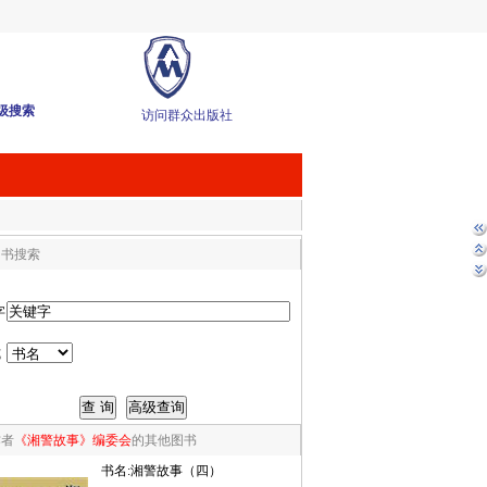
级搜索
访问群众出版社
图书搜索
字
式
作者
《湘警故事》编委会
的其他图书
书名:
湘警故事（四）