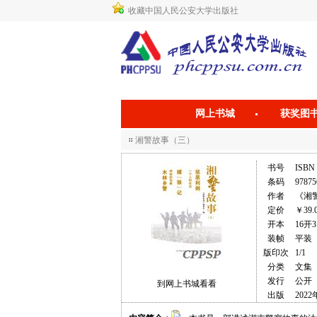
收藏中国人民公安大学出版社
网上书城
获奖图
湘警故事（三）
书号
ISBN 
条码
97875
作者
《湘
定价
￥39.
开本
16开3
装帧
平装
版印次
1/1
分类
文集
发行
公开
到网上书城看看
出版
2022