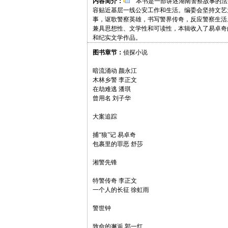
内容简介：
本书是一部讲述湖南警察故事的法
容贴近基层一线公安工作和生活。编委会坚持文艺
事，讴歌警察英雄，书写警界传奇，反应警察生活
兼具思想性、文学性和可读性，本辑收入了易卓奇
和纪实文学作品。
图书章节：
侦探小说
暗流涌动 颜永江
木林乡警 李正文
在劫难逃 潘琪
曾用名 刘子华
大案追踪
捕“狼”记 易卓奇
包裹里的罪恶 舒莎
湘警先锋
特警传奇 李正文
一个人的长征 徐虹雨
警世钟
致命的邂逅 郭一红