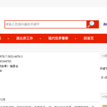
高
书
派出所工作
现代世界警察
回首页
978-7-5653-4476-3
65344763
警故事》编委会
关键
00
方 
年2月