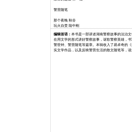
警营随笔
那个夜晚 秋谷
玩火自焚 陆中刚
编辑首语：
本书是一部讲述湖南警察故事的法治文
在用文学的形式讲好警察故事，讴歌警察英雄，书
警世钟、警营随笔等篇章。本辑收入了易卓奇的《
实文学作品，以及反映警营生活的散文随笔等，读