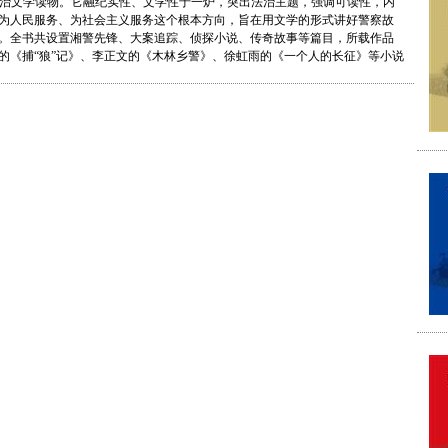
治文学读物。它融纪实性、文学性于一炉，突出法治主题，强调可读性，内
为人民服务、为社会主义服务这个根本方向，旨在用文学的形式讲好警察故
。全书共设置湘警先锋、大案追踪、侦探小说、传奇故事等篇目，所载作品
的《捕“狼”记》、李正文的《木林乡警》、徐虹雨的《一个人的长征》等小说