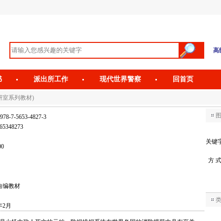
高
书
派出所工作
现代世界警察
回首页
研室系列教材)
978-7-5653-4827-3
65348273
关键
00
方 
自编教材
年2月