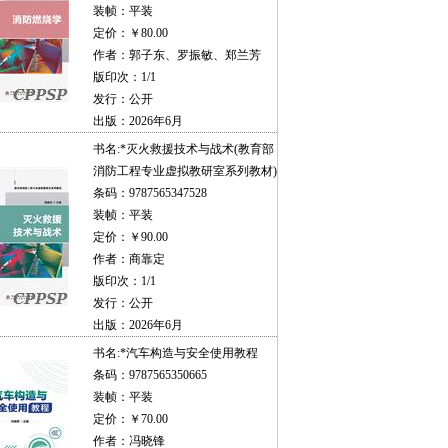
装帧：平装
定价：￥80.00
作者：郭子东、罗振敏、郑兰芳
版印次：1/1
发行：公开
出版：2026年6月
书名:
*灭火救援技术与战术(教育部
消防工程专业虚拟教研室系列教材)
条码：9787565347528
装帧：平装
定价：￥90.00
作者：商靠定
版印次：1/1
发行：公开
出版：2026年6月
书名:
*汽车构造与安全使用教程
条码：9787565350665
装帧：平装
定价：￥70.00
作者：冯晓锋