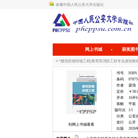
收藏中国人民公安大学出版社
网上书城
获奖图
*建筑防烟排烟工程(教育部消防工程专业虚拟教
书号
ISBN 
条码
97875
作者
梁强
定价
￥58.
开本
16开6
装帧
平装
版印次
1/1
分类
公安
发行
公开
到网上书城看看
出版
2026