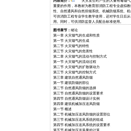
内容简介：
火灾发生时产生的大量有毒烟气是
重要的作用，本教材为教育部消防工程专业虚拟教
性、自然通风和自然排烟系统、机械防烟系统、机
可供消防工程专业学生教学使用，还对学生日后从
用。同时，可供消防监督人员配合标准使用。
图书章节：
绪论
第一章 火灾烟气的生成和性质
第一节 火灾烟气的生成
第二节 火灾烟气的特性
第三节 火灾烟气的危害性
第二章 火灾烟气的流动与控制方式
第一节 火灾烟气的流动过程
第二节 火灾烟气的扩散驱动力
第三节 火灾烟气的控制方式
第三章 建筑自然通风防烟
第一节 建筑防烟的部位
第二节 自然通风防烟的选择
第三节 自然通风防烟的设置要求
第四节 自然通风防烟设计实例
第四章 建筑机械加压送风防烟
第一节 概述
第二节 机械加压送风防烟的设置部位
第三节 机械加压送风系统的组成
第四节 机械加压送风系统的设置要求
第五节 机械加压送风量的计算