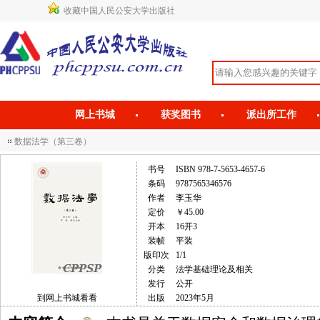
收藏中国人民公安大学出版社
网上书城
获奖图书
派出所工作
数据法学（第三卷）
书号
ISBN 978-7-5653-4657-6
条码
9787565346576
作者
李玉华
定价
￥45.00
开本
16开3
装帧
平装
版印次
1/1
分类
法学基础理论及相关
发行
公开
到网上书城看看
出版
2023年5月