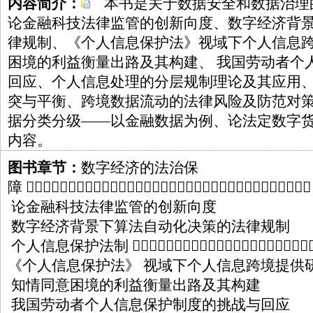
内容简介：
本书是关于数据安全和数据治理的
论金融科技法律监管的创新向度、数字经济背
律规制、《个人信息保护法》视域下个人信息
困境的利益衡量出路及其构建、 我国劳动者个
回应、个人信息处理的分层规制理论及其应用
突与平衡、跨境数据流动的法律风险及防范对
据分类分级——以金融数据为例、论法定数字
内容。
图书章节：
数字经济的法治保
障 􀪋􀪋􀪋􀪋􀪋􀪋􀪋􀪋􀪋􀪋􀪋􀪋􀪋􀪋􀪋􀪋􀪋􀪋􀪋􀪋􀪋􀪋􀪋􀪋􀪋􀪋􀪋􀪋􀪋􀪋􀪋􀪋􀪋􀪋
论金融科技法律监管的创新向度
数字经济背景下算法自动化决策的法律规制
个人信息保护法制 􀪋􀪋􀪋􀪋􀪋􀪋􀪋􀪋􀪋􀪋􀪋􀪋􀪋􀪋􀪋􀪋􀪋􀪋􀪋􀪋􀪋􀪋􀪋
《个人信息保护法》 视域下个人信息跨境提供
知情同意困境的利益衡量出路及其构建
我国劳动者个人信息保护制度的挑战与回应